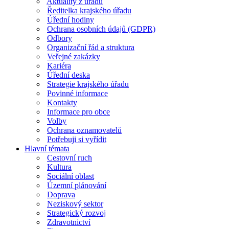
Aktuality z úřadu
Ředitelka krajského úřadu
Úřední hodiny
Ochrana osobních údajů (GDPR)
Odbory
Organizační řád a struktura
Veřejné zakázky
Kariéra
Úřední deska
Strategie krajského úřadu
Povinné informace
Kontakty
Informace pro obce
Volby
Ochrana oznamovatelů
Potřebuji si vyřídit
Hlavní témata
Cestovní ruch
Kultura
Sociální oblast
Územní plánování
Doprava
Neziskový sektor
Strategický rozvoj
Zdravotnictví