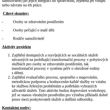
samoživitelé) při jejich integraci do společnosti, zejména při vstupu
nebo návratu na trh práce.
Cílové skupiny:
- Osoby se zdravotním postižením
- Osoby pečující o malé děti
- Rodiče samoživitelé
Aktivity projektu
Zajištění dostupných a rozvíjejících se sociálních služeb
návazných na probíhající transformační procesy v pobytových
službách pro osoby se zdravotním postižením, tak
transformační procesy v systému péče o ohrožené rodiny
s dětmi.
Zajištění evaluačního procesu, spojeného s mapováním,
metodickou podporou a hodnocením každé služby ve vztahu
ke službou řešeným problémům a potřebám vybraných
uživatelů služeb. Tuto aktivitu budou doprovázet workshopy,
jež se stanou vhodným prostředím pro výměnu příkladů dobré
praxe mezi poskytovateli služeb a dalšími odborníky.
Kontaktní osoby: