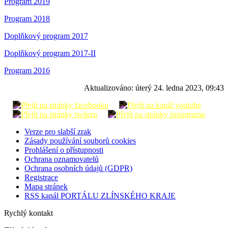
Program 2019
Program 2018
Doplňkový program 2017
Doplňkový program 2017-II
Program 2016
Aktualizováno:
úterý 24. ledna 2023, 09:43
Verze pro slabší zrak
Zásady používání souborů cookies
Prohlášení o přístupnosti
Ochrana oznamovatelů
Ochrana osobních údajů (GDPR)
Registrace
Mapa stránek
RSS kanál PORTÁLU ZLÍNSKÉHO KRAJE
Rychlý kontakt