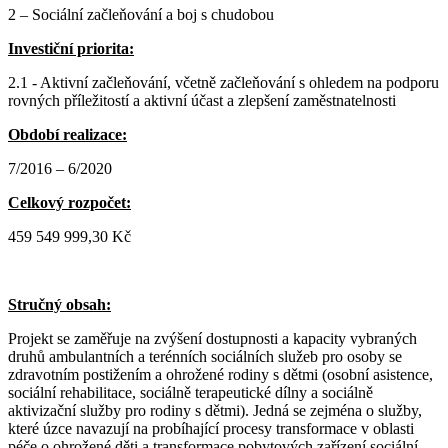
2 – Sociální začleňování a boj s chudobou
Investiční priorita:
2.1 - Aktivní začleňování, včetně začleňování s ohledem na podporu
rovných příležitostí a aktivní účast a zlepšení zaměstnatelnosti
Období realizace:
7/2016 – 6/2020
Celkový rozpočet:
459 549 999,30 Kč
Stručný obsah:
Projekt se zaměřuje na zvýšení dostupnosti a kapacity vybraných
druhů ambulantních a terénních sociálních služeb pro osoby se
zdravotním postižením a ohrožené rodiny s dětmi (osobní asistence,
sociální rehabilitace, sociálně terapeutické dílny a sociálně
aktivizační služby pro rodiny s dětmi). Jedná se zejména o služby,
které úzce navazují na probíhající procesy transformace v oblasti
péče o ohrožené děti a transformace pobytových zařízení sociální