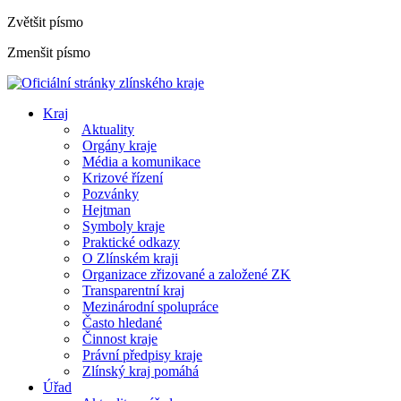
Zvětšit písmo
Zmenšit písmo
Kraj
Aktuality
Orgány kraje
Média a komunikace
Krizové řízení
Pozvánky
Hejtman
Symboly kraje
Praktické odkazy
O Zlínském kraji
Organizace zřizované a založené ZK
Transparentní kraj
Mezinárodní spolupráce
Často hledané
Činnost kraje
Právní předpisy kraje
Zlínský kraj pomáhá
Úřad