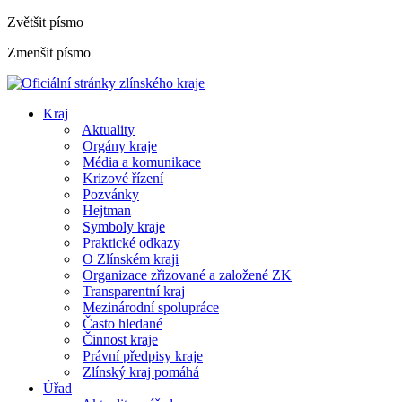
Zvětšit písmo
Zmenšit písmo
Kraj
Aktuality
Orgány kraje
Média a komunikace
Krizové řízení
Pozvánky
Hejtman
Symboly kraje
Praktické odkazy
O Zlínském kraji
Organizace zřizované a založené ZK
Transparentní kraj
Mezinárodní spolupráce
Často hledané
Činnost kraje
Právní předpisy kraje
Zlínský kraj pomáhá
Úřad