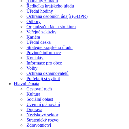
Aktuality z úřadu
Ředitelka krajského úřadu
Úřední hodiny
Ochrana osobních údajů (GDPR)
Odbory
Organizační řád a struktura
Veřejné zakázky
Kariéra
Úřední deska
Strategie krajského úřadu
Povinné informace
Kontakty
Informace pro obce
Volby
Ochrana oznamovatelů
Potřebuji si vyřídit
Hlavní témata
Cestovní ruch
Kultura
Sociální oblast
Územní plánování
Doprava
Neziskový sektor
Strategický rozvoj
Zdravotnictví