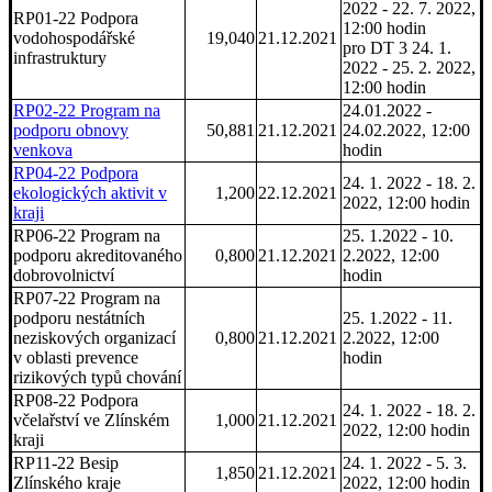
2022 - 22. 7. 2022,
RP01-22 Podpora
12:00 hodin
vodohospodářské
19,040
21.12.2021
pro DT 3 24. 1.
infrastruktury
2022 - 25. 2. 2022,
12:00 hodin
RP02-22 Program na
24.01.2022 -
podporu obnovy
50,881
21.12.2021
24.02.2022, 12:00
venkova
hodin
RP04-22 Podpora
24. 1. 2022 - 18. 2.
ekologických aktivit v
1,200
22.12.2021
2022, 12:00 hodin
kraji
RP06-22 Program na
25. 1.2022 - 10.
podporu akreditovaného
0,800
21.12.2021
2.2022, 12:00
dobrovolnictví
hodin
RP07-22 Program na
podporu nestátních
25. 1.2022 - 11.
neziskových organizací
0,800
21.12.2021
2.2022, 12:00
v oblasti prevence
hodin
rizikových typů chování
RP08-22 Podpora
24. 1. 2022 - 18. 2.
včelařství ve Zlínském
1,000
21.12.2021
2022, 12:00 hodin
kraji
RP11-22 Besip
24. 1. 2022 - 5. 3.
1,850
21.12.2021
Zlínského kraje
2022, 12:00 hodin