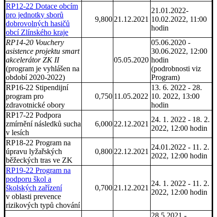
RP12-22 Dotace obcím
21.01.2022-
pro jednotky sborů
9,800
21.12.2021
10.02.2022, 11:00
dobrovolných hasičů
hodin
obcí Zlínského kraje
RP14-20 Vouchery
05.06.2020 -
asistence projektu smart
30.06.2022, 12:00
akcelerátor ZK II
05.05.2020
hodin
(program je vyhlášen na
(podrobnosti viz
období 2020-2022)
Program)
RP16-22 Stipendijní
13. 6. 2022 - 28.
program pro
0,750
11.05.2022
10. 2022, 13:00
zdravotnické obory
hodin
RP17-22 Podpora
24. 1. 2022 - 18. 2.
zmírnění následků sucha
6,000
22.12.2021
2022, 12:00 hodin
v lesích
RP18-22 Program na
24.01.2022 - 11. 2.
úpravu lyžařských
0,800
22.12.2021
2022, 12:00 hodin
běžeckých tras ve ZK
RP19-22 Program na
podporu škol a
24. 1. 2022 - 11. 2.
školských zařízení
0,700
21.12.2021
2022, 12:00 hodin
v oblasti prevence
rizikových typů chování
28.5.2021 -