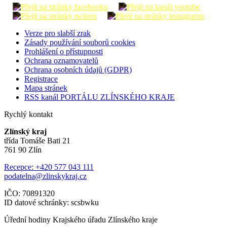
Verze pro slabší zrak
Zásady používání souborů cookies
Prohlášení o přístupnosti
Ochrana oznamovatelů
Ochrana osobních údajů (GDPR)
Registrace
Mapa stránek
RSS kanál PORTÁLU ZLÍNSKÉHO KRAJE
Rychlý kontakt
Zlínský kraj
třída Tomáše Bati 21
761 90 Zlín
Recepce: +420 577 043 111
podatelna@zlinskykraj.cz
IČO: 70891320
ID datové schránky: scsbwku
Úřední hodiny Krajského úřadu Zlínského kraje