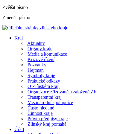
Zvětšit písmo
Zmenšit písmo
Kraj
Aktuality
Orgány kraje
Média a komunikace
Krizové řízení
Pozvánky
Hejtman
Symboly kraje
Praktické odkazy
O Zlínském kraji
Organizace zřizované a založené ZK
Transparentní kraj
Mezinárodní spolupráce
Často hledané
Činnost kraje
Právní předpisy kraje
Zlínský kraj pomáhá
Úřad