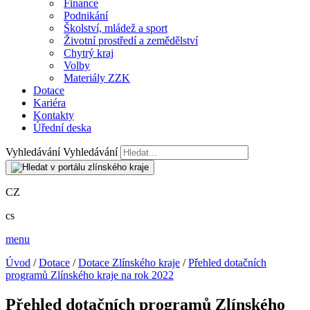
Finance
Podnikání
Školství, mládež a sport
Životní prostředí a zemědělství
Chytrý kraj
Volby
Materiály ZZK
Dotace
Kariéra
Kontakty
Úřední deska
Vyhledávání
Vyhledávání
CZ
cs
menu
Úvod
/
Dotace
/
Dotace Zlínského kraje
/
Přehled dotačních
programů Zlínského kraje na rok 2022
Přehled dotačních programů Zlínského