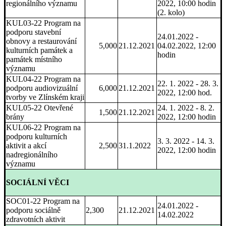
regionálního významu
2022, 10:00 hodin
(2. kolo)
KUL03-22 Program na
podporu stavební
24.01.2022 -
obnovy a restaurování
5,000
21.12.2021
04.02.2022, 12:00
kulturních památek a
hodin
památek místního
významu
KUL04-22 Program na
22. 1. 2022 - 28. 3.
podporu audiovizuální
6,000
21.12.2021
2022, 12:00 hod.
tvorby ve Zlínském kraji
KUL05-22 Otevřené
24. 1. 2022 - 8. 2.
1,500
21.12.2021
brány
2022, 12:00 hodin
KUL06-22 Program na
podporu kulturních
3. 3. 2022 - 14. 3.
aktivit a akcí
2,500
31.1.2022
2022, 12:00 hodin
nadregionálního
významu
SOCIÁLNÍ VĚCI
SOC01-22 Program na
24.01.2022 -
podporu sociálně
2,300
21.12.2021
14.02.2022
zdravotních aktivit