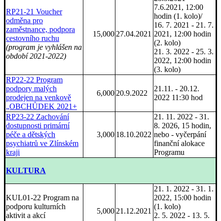
7.6.2021, 12:00
RP21-21 Voucher
hodin (1. kolo)/
odměna pro
16. 7. 2021 - 21. 7.
zaměstnance, podpora
15,000
27.04.2021
2021, 12:00 hodin
cestovního ruchu
(2. kolo)
(program je vyhlášen na
21. 3. 2022 - 25. 3.
období 2021-2022)
2022, 12:00 hodin
(3. kolo)
RP22-22 Program
podpory malých
21.11. - 20.12.
6,000
20.9.2022
prodejen na venkově
2022 11:30 hod
„OBCHŮDEK 2021+
RP23-22 Zachování
21. 11. 2022 - 31.
dostupnosti primární
8. 2026, 15 hodin,
péče a dětských
3,000
18.10.2022
nebo - vyčerpání
psychiatrů ve Zlínském
finanční alokace
kraji
Programu
KULTURA
21. 1. 2022 - 31. 1.
KUL01-22 Program na
2022, 15:00 hodin
podporu kulturních
(1. kolo)
5,000
21.12.2021
aktivit a akcí
2. 5. 2022 - 13. 5.