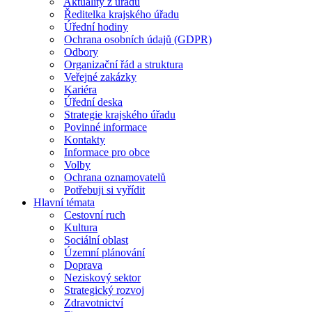
Aktuality z úřadu
Ředitelka krajského úřadu
Úřední hodiny
Ochrana osobních údajů (GDPR)
Odbory
Organizační řád a struktura
Veřejné zakázky
Kariéra
Úřední deska
Strategie krajského úřadu
Povinné informace
Kontakty
Informace pro obce
Volby
Ochrana oznamovatelů
Potřebuji si vyřídit
Hlavní témata
Cestovní ruch
Kultura
Sociální oblast
Územní plánování
Doprava
Neziskový sektor
Strategický rozvoj
Zdravotnictví