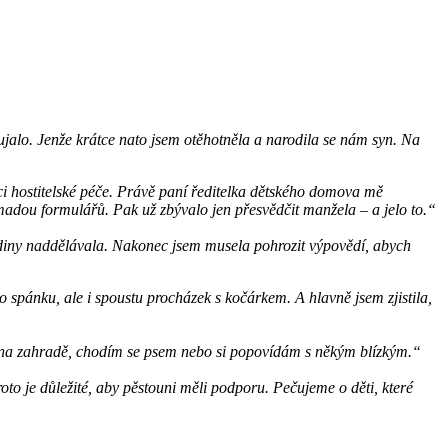
jalo. Jenže krátce nato jsem otěhotněla a narodila se nám syn. Na
mci hostitelské péče. Právě paní ředitelka dětského domova mě
dou formulářů. Pak už zbývalo jen přesvědčit manžela – a jelo to.“
odiny naddělávala. Nakonec jsem musela pohrozit výpovědí, abych
álo spánku, ale i spoustu procházek s kočárkem. A hlavně jsem zjistila,
i na zahradě, chodím se psem nebo si popovídám s někým blízkým.“
roto je důležité, aby pěstouni měli podporu. Pečujeme o děti, které