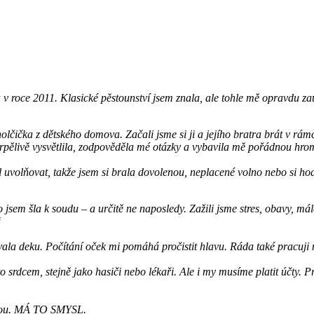
roce 2011. Klasické pěstounství jsem znala, ale tohle mě opravdu zau
holčička z dětského domova. Začali jsme si ji a jejího bratra brát v rá
ělivě vysvětlila, zodpověděla mé otázky a vybavila mě pořádnou hroma
 uvolňovat, takže jsem si brala dovolenou, neplacené volno nebo si h
co jsem šla k soudu – a určitě ne naposledy. Zažili jsme stres, obavy, m
“
ala deku. Počítání oček mi pomáhá pročistit hlavu. Ráda také pracuj
o srdcem, stejně jako hasiči nebo lékaři. Ale i my musíme platit účty. P
 jdou. MÁ TO SMYSL.