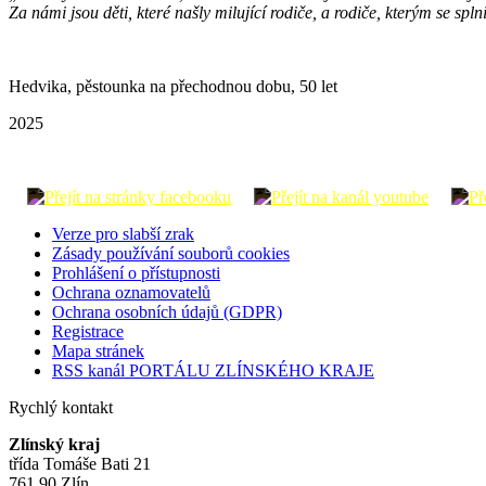
Za námi jsou děti, které našly milující rodiče, a rodiče, kterým se spl
Hedvika, pěstounka na přechodnou dobu, 50 let
2025
Verze pro slabší zrak
Zásady používání souborů cookies
Prohlášení o přístupnosti
Ochrana oznamovatelů
Ochrana osobních údajů (GDPR)
Registrace
Mapa stránek
RSS kanál PORTÁLU ZLÍNSKÉHO KRAJE
Rychlý kontakt
Zlínský kraj
třída Tomáše Bati 21
761 90 Zlín