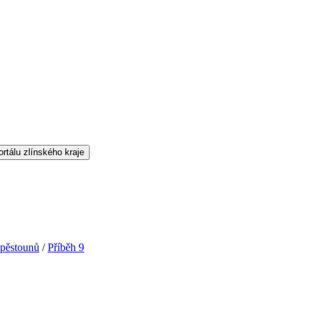
 pěstounů
/
Příběh 9