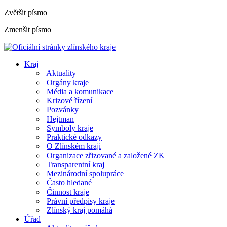
Zvětšit písmo
Zmenšit písmo
Kraj
Aktuality
Orgány kraje
Média a komunikace
Krizové řízení
Pozvánky
Hejtman
Symboly kraje
Praktické odkazy
O Zlínském kraji
Organizace zřizované a založené ZK
Transparentní kraj
Mezinárodní spolupráce
Často hledané
Činnost kraje
Právní předpisy kraje
Zlínský kraj pomáhá
Úřad