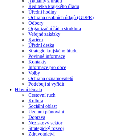
Aktuality z úřadu
Ředitelka krajského úřadu
Úřední hodiny
Ochrana osobních údajů (GDPR)
Odbory
Organizační řád a struktura
Veřejné zakázky
Kariéra
Úřední deska
Strategie krajského úřadu
Povinné informace
Kontakty
Informace pro obce
Volby
Ochrana oznamovatelů
Potřebuji si vyřídit
Hlavní témata
Cestovní ruch
Kultura
Sociální oblast
Územní plánování
Doprava
Neziskový sektor
Strategický rozvoj
Zdravotnictví