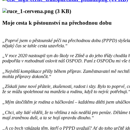
Moje cesta k pěstounství na přechodnou dobu
„Poprvé jsem o pěstounské péči na přechodnou dobu (PPPD) slyšela v 
nějaký čas se tahle cesta uzavřela.“
„V roce 2020 nastoupil syn do školy ve Zlíně a do jeho třídy chodila 
podpořila v rozhodnutí oslovit náš OSPOD. Paní z OSPODu mi vše trp
„Největší komplikace přišly během příprav. Zaměstnavatel mě nechtěl
mohla přípravy dokončit.“
„Získali jsme nové přátele, zkušenosti, radost i slzy. Bylo to poprvé, 
že se můžu spolehnout na manžela a rodinu, když to nejvíc potřebuji.
„Mým útočištěm je rodina a háčkování – každému dítěti jsem uháčkov
„Chci, aby lidé věděli, že to většina z nás nedělá pro peníze. Děláme t
mají zraněnou duši, a ta se hojí opravdu dlouho.“
„A co bych vzkázala těm, kteří o PPPD uvažují? Ať do toho určitě