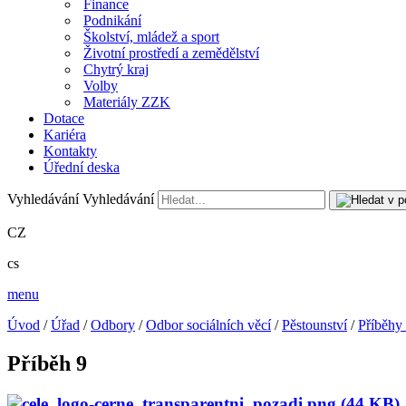
Finance
Podnikání
Školství, mládež a sport
Životní prostředí a zemědělství
Chytrý kraj
Volby
Materiály ZZK
Dotace
Kariéra
Kontakty
Úřední deska
Vyhledávání
Vyhledávání
CZ
cs
menu
Úvod
/
Úřad
/
Odbory
/
Odbor sociálních věcí
/
Pěstounství
/
Příběhy
Příběh 9