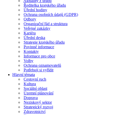
Aktuality z úřadu
Ředitelka krajského úřadu
Úřední hodiny
Ochrana osobních údajů (GDPR)
Odbory
Organizační řád a struktura
Veřejné zakázky
Kariéra
Úřední deska
Strategie krajského úřadu
Povinné informace
Kontakty
Informace pro obce
Volby
Ochrana oznamovatelů
Potřebuji si vyřídit
Hlavní témata
Cestovní ruch
Kultura
Sociální oblast
Územní plánování
Doprava
Neziskový sektor
Strategický rozvoj
Zdravotnictví