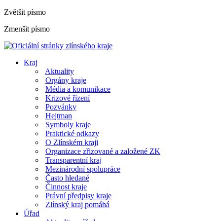
Zvětšit písmo
Zmenšit písmo
Kraj
Aktuality
Orgány kraje
Média a komunikace
Krizové řízení
Pozvánky
Hejtman
Symboly kraje
Praktické odkazy
O Zlínském kraji
Organizace zřizované a založené ZK
Transparentní kraj
Mezinárodní spolupráce
Často hledané
Činnost kraje
Právní předpisy kraje
Zlínský kraj pomáhá
Úřad