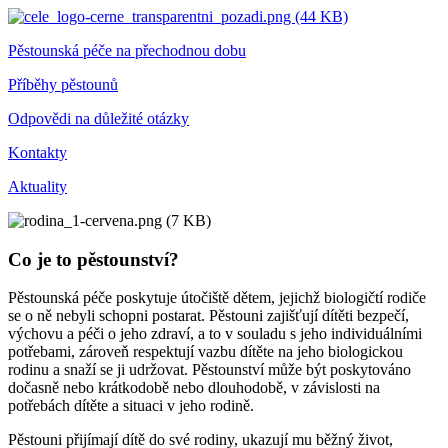
Pěstounská péče na přechodnou dobu
Příběhy pěstounů
Odpovědi na důležité otázky
Kontakty
Aktuality
Co je to pěstounství?
Pěstounská péče poskytuje útočiště dětem, jejichž biologičtí rodiče
se o ně nebyli schopni postarat. Pěstouni zajišťují dítěti bezpečí,
výchovu a péči o jeho zdraví, a to v souladu s jeho individuálními
potřebami, zároveň respektují vazbu dítěte na jeho biologickou
rodinu a snaží se ji udržovat. Pěstounství může být poskytováno
dočasně nebo krátkodobě nebo dlouhodobě, v závislosti na
potřebách dítěte a situaci v jeho rodině.
Pěstouni přijímají dítě do své rodiny, ukazují mu běžný život,