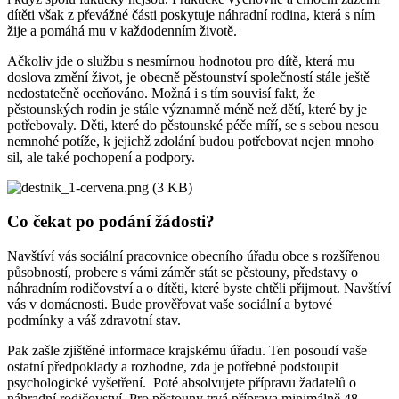
dítěti však z převážné části poskytuje náhradní rodina, která s ním
žije a pomáhá mu v každodenním životě.
Ačkoliv jde o službu s nesmírnou hodnotou pro dítě, která mu
doslova změní život, je obecně pěstounství společností stále ještě
nedostatečně oceňováno. Možná i s tím souvisí fakt, že
pěstounských rodin je stále významně méně než dětí, které by je
potřebovaly. Děti, které do pěstounské péče míří, se s sebou nesou
nemnohé potíže, k jejichž zdolání budou potřebovat nejen mnoho
sil, ale také pochopení a podpory.
Co čekat po podání žádosti?
Navštíví vás sociální pracovnice obecního úřadu obce s rozšířenou
působností, probere s vámi záměr stát se pěstouny, představy o
náhradním rodičovství a o dítěti, které byste chtěli přijmout. Navštíví
vás v domácnosti. Bude prověřovat vaše sociální a bytové
podmínky a váš zdravotní stav.
Pak zašle zjištěné informace krajskému úřadu. Ten posoudí vaše
ostatní předpoklady a rozhodne, zda je potřebné podstoupit
psychologické vyšetření. Poté absolvujete přípravu žadatelů o
náhradní rodičovství. Pro pěstouny trvá příprava minimálně 48