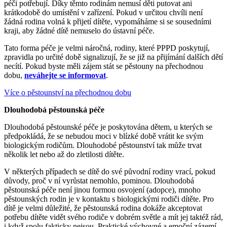
péči potřebují. Díky těmto rodinám nemusí děti putovat ani
krátkodobě do umístění v zařízení. Pokud v určitou chvíli není
žádná rodina volná k přijetí dítěte, vypomáháme si se sousedními
kraji, aby žádné dítě nemuselo do ústavní péče.
Tato forma péče je velmi náročná, rodiny, které PPPD poskytují,
zpravidla po určité době signalizují, že se již na přijímání dalších dětí
necítí. Pokud byste měli zájem stát se pěstouny na přechodnou
dobu,
neváhejte se informovat
.
Více o pěstounství na přechodnou dobu
Dlouhodobá pěstounská péče
Dlouhodobá pěstounské péče je poskytována dětem, u kterých se
předpokládá, že se nebudou moci v blízké době vrátit ke svým
biologickým rodičům. Dlouhodobé pěstounství tak může trvat
několik let nebo až do zletilosti dítěte.
V některých případech se dítě do své původní rodiny vrací, pokud
důvody, proč v ní vyrůstat nemohlo, pominou. Dlouhodobá
pěstounská péče není jinou formou osvojení (adopce), mnoho
pěstounských rodin je v kontaktu s biologickými rodiči dítěte. Pro
dítě je velmi důležité, že pěstounská rodina dokáže akceptovat
potřebu dítěte vidět svého rodiče v dobrém světle a mít jej taktéž rád,
i když spolu fakticky nejsou. Praktické výchovné a emoční zázemí