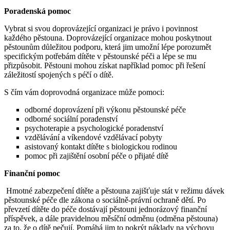
Poradenská pomoc
Vybrat si svou doprovázející organizaci je právo i povinnost
každého pěstouna. Doprovázející organizace mohou poskytnout
pěstounům důležitou podporu, která jim umožní lépe porozumět
specifickým potřebám dítěte v pěstounské péči a lépe se mu
přizpůsobit. Pěstouni mohou získat například pomoc při řešení
záležitostí spojených s péčí o dítě.
S čím vám doprovodná organizace může pomoci:
odborné doprovázení při výkonu pěstounské péče
odborné sociální poradenství
psychoterapie a psychologické poradenství
vzdělávání a víkendové vzdělávací pobyty
asistovaný kontakt dítěte s biologickou rodinou
pomoc při zajištění osobní péče o přijaté dítě
Finanční pomoc
Hmotné zabezpečení dítěte a pěstouna zajišťuje stát v režimu dávek
pěstounské péče dle zákona o sociálně-právní ochraně dětí. Po
převzetí dítěte do péče dostávají pěstouni jednorázový finanční
příspěvek, a dále pravidelnou měsíční odměnu (odměna pěstouna)
za to, že o dítě pečují. Pomáhá jim to pokrýt náklady na výchovu