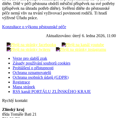
dítěte. Dítě v péči pěstouna obdrží měsíční příspěvek na své potřeby
(příspěvek na úhradu potřeb dítěte). Svěření dítěte do pěstounské
péče nemá vliv na trvání vyživovací povinnosti rodičů. Ti hradí
výživné Úřadu práce.
Konzultace o výkonu pěstounské péče
Aktualizováno:
úterý 6. ledna 2026, 11:00
Verze pro slabší zrak
Zásady používání souborů cookies
Prohlášení o přístupnosti
Ochrana oznamovatelů
Ochrana osobních údajů (GDPR)
Registrace
Mapa stránek
RSS kanál PORTÁLU ZLÍNSKÉHO KRAJE
Rychlý kontakt
Zlínský kraj
třída Tomáše Bati 21