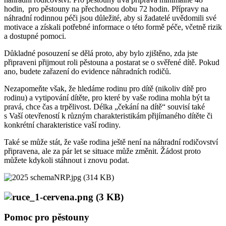
hodin, pro pěstouny na přechodnou dobu 72 hodin. Přípravy na
náhradní rodinnou péči jsou důležité, aby si žadatelé uvědomili své
motivace a získali potřebné informace o této formě péče, včetně rizik
a dostupné pomoci.
Důkladné posouzení se dělá proto, aby bylo zjištěno, zda jste
připraveni přijmout roli pěstouna a postarat se o svěřené dítě. Pokud
ano, budete zařazení do evidence náhradních rodičů.
Nezapomeňte však, že hledáme rodinu pro dítě (nikoliv dítě pro
rodinu) a vytipování dítěte, pro které by vaše rodina mohla být ta
pravá, chce čas a trpělivost. Délka „čekání na dítě“ souvisí také
s Vaší otevřeností k různým charakteristikám přijímaného dítěte či
konkrétní charakteristice vaší rodiny.
Také se může stát, že vaše rodina ještě není na náhradní rodičovství
připravena, ale za pár let se situace může změnit. Žádost proto
můžete kdykoli stáhnout i znovu podat.
Pomoc pro pěstouny