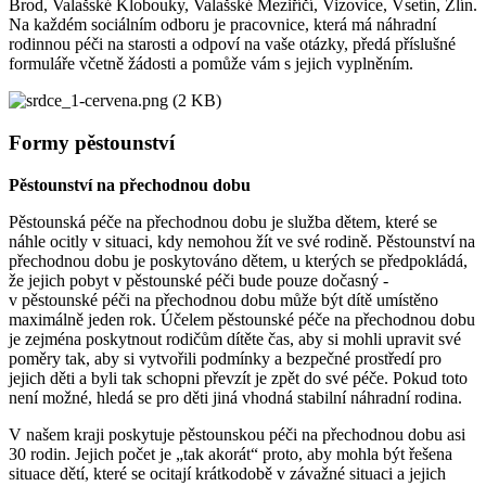
Brod, Valašské Klobouky, Valašské Meziříčí, Vizovice, Vsetín, Zlín.
Na každém sociálním odboru je pracovnice, která má náhradní
rodinnou péči na starosti a odpoví na vaše otázky, předá příslušné
formuláře včetně žádosti a pomůže vám s jejich vyplněním.
Formy pěstounství
Pěstounství na přechodnou dobu
Pěstounská péče na přechodnou dobu je služba dětem, které se
náhle ocitly v situaci, kdy nemohou žít ve své rodině. Pěstounství na
přechodnou dobu je poskytováno dětem, u kterých se předpokládá,
že jejich pobyt v pěstounské péči bude pouze dočasný -
v pěstounské péči na přechodnou dobu může být dítě umístěno
maximálně jeden rok. Účelem pěstounské péče na přechodnou dobu
je zejména poskytnout rodičům dítěte čas, aby si mohli upravit své
poměry tak, aby si vytvořili podmínky a bezpečné prostředí pro
jejich děti a byli tak schopni převzít je zpět do své péče. Pokud toto
není možné, hledá se pro děti jiná vhodná stabilní náhradní rodina.
V našem kraji poskytuje pěstounskou péči na přechodnou dobu asi
30 rodin. Jejich počet je „tak akorát“ proto, aby mohla být řešena
situace dětí, které se ocitají krátkodobě v závažné situaci a jejich