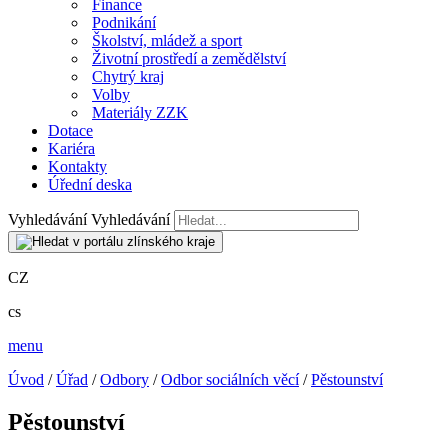
Finance
Podnikání
Školství, mládež a sport
Životní prostředí a zemědělství
Chytrý kraj
Volby
Materiály ZZK
Dotace
Kariéra
Kontakty
Úřední deska
Vyhledávání
Vyhledávání
CZ
cs
menu
Úvod
/
Úřad
/
Odbory
/
Odbor sociálních věcí
/
Pěstounství
Pěstounství