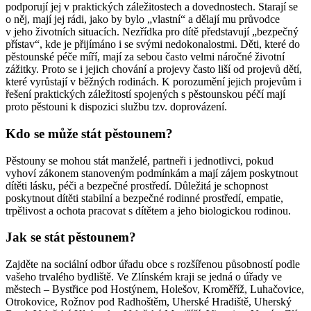
podporují jej v praktických záležitostech a dovednostech. Starají se
o něj, mají jej rádi, jako by bylo „vlastní“ a dělají mu průvodce
v jeho životních situacích. Nezřídka pro dítě představují „bezpečný
přístav“, kde je přijímáno i se svými nedokonalostmi. Děti, které do
pěstounské péče míří, mají za sebou často velmi náročné životní
zážitky. Proto se i jejich chování a projevy často liší od projevů dětí,
které vyrůstají v běžných rodinách. K porozumění jejich projevům i
řešení praktických záležitostí spojených s pěstounskou péčí mají
proto pěstouni k dispozici službu tzv. doprovázení.
Kdo se může stát pěstounem?
Pěstouny se mohou stát manželé, partneři i jednotlivci, pokud
vyhoví zákonem stanoveným podmínkám a mají zájem poskytnout
dítěti lásku, péči a bezpečné prostředí. Důležitá je schopnost
poskytnout dítěti stabilní a bezpečné rodinné prostředí, empatie,
trpělivost a ochota pracovat s dítětem a jeho biologickou rodinou.
Jak se stát pěstounem?
Zajděte na sociální odbor úřadu obce s rozšířenou působností podle
vašeho trvalého bydliště. Ve Zlínském kraji se jedná o úřady ve
městech – Bystřice pod Hostýnem, Holešov, Kroměříž, Luhačovice,
Otrokovice, Rožnov pod Radhoštěm, Uherské Hradiště, Uherský