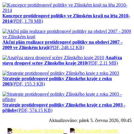
Koncepce protidrogové politiky ve Zlínském kraji na léta 2010-
2014
(PDF, 1.78 MB)
Akční plán realizace protidrogové politiky na obdoví 2007 -
2009 ve Zlínském kraji
(PDF, 248.12 KB)
Analýza
stavu drogové scény Zlínského kraje 2010
(PDF, 2.11 MB)
Strategie protidrogové politiky Zlínského kraje z roku
2003
(PDF, 155.3 KB)
Strategie protidrogové politiky Zlínského kraje z roku 2003 -
přílohy
(PDF, 574.15 KB)
Aktualizováno:
pátek 5. června 2026, 09:45