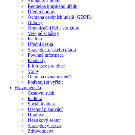
Aktuality z úřadu
Ředitelka krajského úřadu
Úřední hodiny
Ochrana osobních údajů (GDPR)
Odbory
Organizační řád a struktura
Veřejné zakázky
Kariéra
Úřední deska
Strategie krajského úřadu
Povinné informace
Kontakty
Informace pro obce
Volby
Ochrana oznamovatelů
Potřebuji si vyřídit
Hlavní témata
Cestovní ruch
Kultura
Sociální oblast
Územní plánování
Doprava
Neziskový sektor
Strategický rozvoj
Zdravotnictví