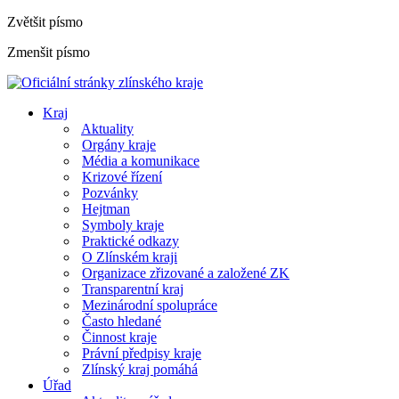
Zvětšit písmo
Zmenšit písmo
Kraj
Aktuality
Orgány kraje
Média a komunikace
Krizové řízení
Pozvánky
Hejtman
Symboly kraje
Praktické odkazy
O Zlínském kraji
Organizace zřizované a založené ZK
Transparentní kraj
Mezinárodní spolupráce
Často hledané
Činnost kraje
Právní předpisy kraje
Zlínský kraj pomáhá
Úřad