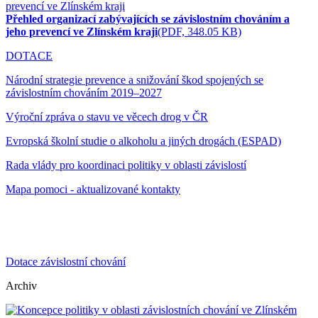
Přehled organizací zabývajících se závislostním chováním a
jeho prevencí ve Zlínském kraji
(PDF, 348.05 KB)
DOTACE
Národní strategie prevence a snižování škod spojených se
závislostním chováním 2019–2027
Výroční zpráva o stavu ve věcech drog v ČR
Evropská školní studie o alkoholu a jiných drogách (ESPAD)
Rada vlády pro koordinaci politiky v oblasti závislostí
Mapa pomoci - aktualizované kontakty
Dotace závislostní chování
Archiv