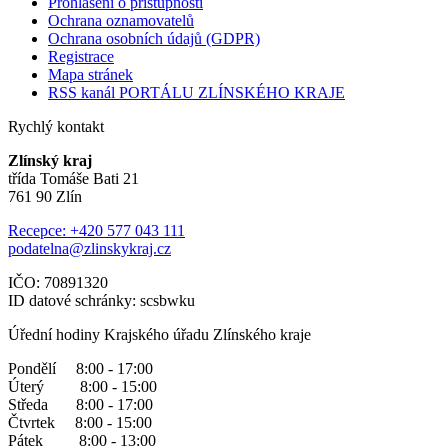
Prohlášení o přístupnosti
Ochrana oznamovatelů
Ochrana osobních údajů (GDPR)
Registrace
Mapa stránek
RSS kanál PORTÁLU ZLÍNSKÉHO KRAJE
Rychlý kontakt
Zlínský kraj
třída Tomáše Bati 21
761 90 Zlín
Recepce: +420 577 043 111
podatelna@zlinskykraj.cz
IČO: 70891320
ID datové schránky: scsbwku
Úřední hodiny Krajského úřadu Zlínského kraje
Pondělí 8:00 - 17:00
Úterý 8:00 - 15:00
Středa 8:00 - 17:00
Čtvrtek 8:00 - 15:00
Pátek 8:00 - 13:00