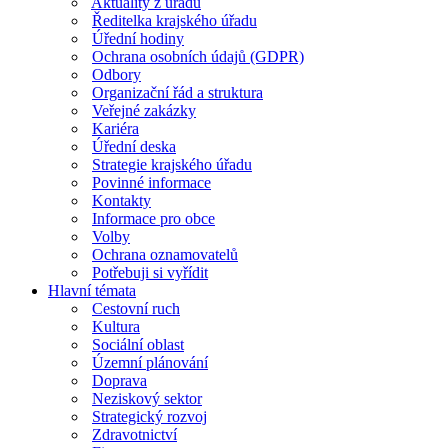
Aktuality z úřadu
Ředitelka krajského úřadu
Úřední hodiny
Ochrana osobních údajů (GDPR)
Odbory
Organizační řád a struktura
Veřejné zakázky
Kariéra
Úřední deska
Strategie krajského úřadu
Povinné informace
Kontakty
Informace pro obce
Volby
Ochrana oznamovatelů
Potřebuji si vyřídit
Hlavní témata
Cestovní ruch
Kultura
Sociální oblast
Územní plánování
Doprava
Neziskový sektor
Strategický rozvoj
Zdravotnictví