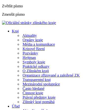
Zvětšit písmo
Zmenšit písmo
Kraj
Aktuality
Orgány kraje
Média a komunikace
Krizové řízení
Pozvánky
Hejtman
Symboly kraje
Praktické odkazy
O Zlínském kraji
Organizace zřizované a založené ZK
Transparentní kraj
Mezinárodní spolupráce
Často hledané
Činnost kraje
Právní předpisy kraje
Zlínský kraj pomáhá
Úřad