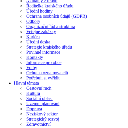
Aktuality z úřadu
Ředitelka krajského úřadu
Úřední hodiny
Ochrana osobních údajů (GDPR)
Odbory
Organizační řád a struktura
Veřejné zakázky
Kariéra
Úřední deska
Strategie krajského úřadu
Povinné informace
Kontakty
Informace pro obce
Volby
Ochrana oznamovatelů
Potřebuji si vyřídit
Hlavní témata
Cestovní ruch
Kultura
Sociální oblast
Územní plánování
Doprava
Neziskový sektor
Strategický rozvoj
Zdravotnictví