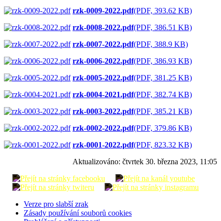
rzk-0009-2022.pdf
(PDF, 393.62 KB)
rzk-0008-2022.pdf
(PDF, 386.51 KB)
rzk-0007-2022.pdf
(PDF, 388.9 KB)
rzk-0006-2022.pdf
(PDF, 386.93 KB)
rzk-0005-2022.pdf
(PDF, 381.25 KB)
rzk-0004-2021.pdf
(PDF, 382.74 KB)
rzk-0003-2022.pdf
(PDF, 385.21 KB)
rzk-0002-2022.pdf
(PDF, 379.86 KB)
rzk-0001-2022.pdf
(PDF, 823.32 KB)
Aktualizováno:
čtvrtek 30. března 2023, 11:05
Verze pro slabší zrak
Zásady používání souborů cookies