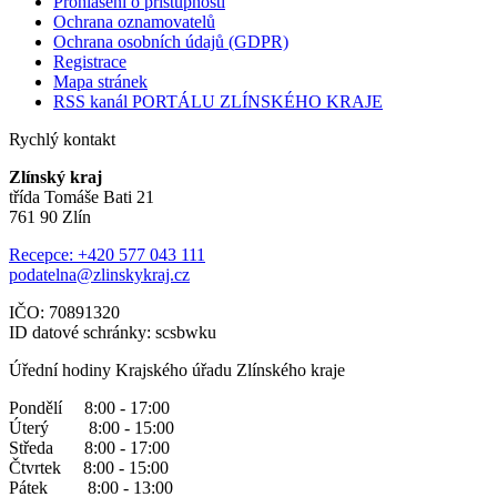
Prohlášení o přístupnosti
Ochrana oznamovatelů
Ochrana osobních údajů (GDPR)
Registrace
Mapa stránek
RSS kanál PORTÁLU ZLÍNSKÉHO KRAJE
Rychlý kontakt
Zlínský kraj
třída Tomáše Bati 21
761 90 Zlín
Recepce: +420 577 043 111
podatelna@zlinskykraj.cz
IČO: 70891320
ID datové schránky: scsbwku
Úřední hodiny Krajského úřadu Zlínského kraje
Pondělí 8:00 - 17:00
Úterý 8:00 - 15:00
Středa 8:00 - 17:00
Čtvrtek 8:00 - 15:00
Pátek 8:00 - 13:00