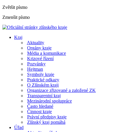
Zvětšit písmo
Zmenšit písmo
Kraj
Aktuality
Orgány kraje
Média a komunikace
Krizové řízení
Pozvánky
Hejtman
Symboly kraje
Praktické odkazy
O Zlínském kraji
Organizace zřizované a založené ZK
Transparentní kraj
Mezinárodní spolupráce
Často hledané
Činnost kraje
Právní předpisy kraje
Zlínský kraj pomáhá
Úřad