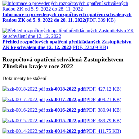
Informace o provedených rozpočtových opatření schválených
Radou ZK od 5. 9. 2022 do 28. 11. 2022
(PDF, 339 KB)
Přehled rozpočtových opatření předkládaných Zastupitelstvu
ZK ke schválení dne 12. 12. 2022
(PDF, 224.09 KB)
Rozpočtová opatření schválená Zastupitelstvem
Zlínského kraje v roce 2022
Dokumenty ke stažení
zzk-0018-2022.pdf
(PDF, 427.12 KB)
zzk-0017-2022.pdf
(PDF, 409.21 KB)
zzk-0016-2022.pdf
(PDF, 380.94 KB)
zzk-0015-2022.pdf
(PDF, 389.79 KB)
zzk-0014-2022.pdf
(PDF, 411.75 KB)