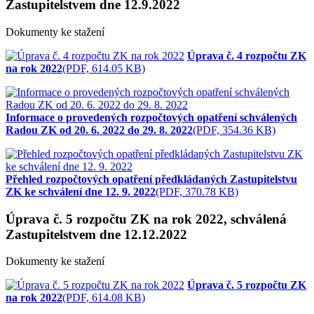
Zastupitelstvem dne 12.9.2022
Dokumenty ke stažení
Úprava č. 4 rozpočtu ZK
na rok 2022
(PDF, 614.05 KB)
Informace o provedených rozpočtových opatření schválených
Radou ZK od 20. 6. 2022 do 29. 8. 2022
(PDF, 354.36 KB)
Přehled rozpočtových opatření předkládaných Zastupitelstvu
ZK ke schválení dne 12. 9. 2022
(PDF, 370.78 KB)
Úprava č. 5 rozpočtu ZK na rok 2022, schválená
Zastupitelstvem dne 12.12.2022
Dokumenty ke stažení
Úprava č. 5 rozpočtu ZK
na rok 2022
(PDF, 614.08 KB)