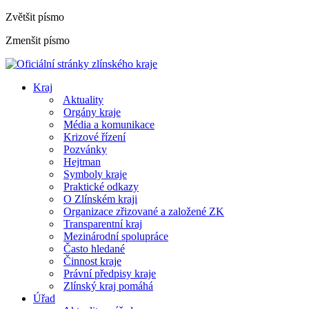
Zvětšit písmo
Zmenšit písmo
Kraj
Aktuality
Orgány kraje
Média a komunikace
Krizové řízení
Pozvánky
Hejtman
Symboly kraje
Praktické odkazy
O Zlínském kraji
Organizace zřizované a založené ZK
Transparentní kraj
Mezinárodní spolupráce
Často hledané
Činnost kraje
Právní předpisy kraje
Zlínský kraj pomáhá
Úřad