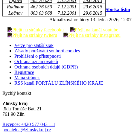
Lipová
462 76 084
7.12.2001
29.6.2015
Rudimov
462 76 050
7.12.2001
29.6.2015
Sbírka listin
Lačnov
003 03 968
7.12.2001
29.6.2015
Aktualizováno:
úterý 13. ledna 2026, 12:07
Verze pro slabší zrak
Zásady používání souborů cookies
Prohlášení o přístupnosti
Ochrana oznamovatelů
Ochrana osobních údajů (GDPR)
Registrace
Mapa stránek
RSS kanál PORTÁLU ZLÍNSKÉHO KRAJE
Rychlý kontakt
Zlínský kraj
třída Tomáše Bati 21
761 90 Zlín
Recepce: +420 577 043 111
podatelna@zlinskykraj.cz