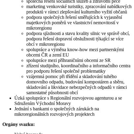
společná řešení sociálních služeb a zdravotní péče
marketing venkovské turistiky, zpracování nabídkových
produktů v rámci zlepšování kulturního vyžití občanů
podpora společných řešení směřujících k vyjasnění
majetkových poměrů ve vlastnictví nemovitostí v
mikroregionu
podpora sjízdnosti a stavu kvality silnic ve správě obcí,
podpora řešení dopravní obslužnosti týkající se více
obcí v mikroregionu
spolupráce a výměna know-how mezi partnerskými
obcemi ČR a zemí EU
spolupráce mezi příhraničními obcemi ze SR
zřízení studijního, koordinačního a informačního centra
pro podporu řešení společné problematiky
vzájemná pomoc při třídění a skladování tuhého
domovního odpadu, budování kompostáren a sběru,
skladování a likvidace nebezpečných odpadů v rámci
samostatné působnosti obcí
Úzká spolupráce s Regionální rozvojovou agenturou a se
Sdružením Východní Moravy
Jednání s bankami o společných zárukách na
mikroregionálních rozvojových projektech
Orgány svazku: