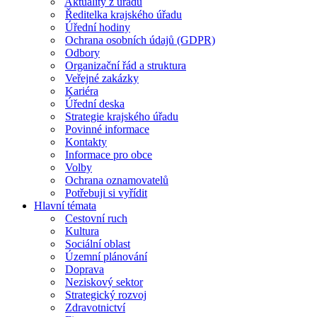
Aktuality z úřadu
Ředitelka krajského úřadu
Úřední hodiny
Ochrana osobních údajů (GDPR)
Odbory
Organizační řád a struktura
Veřejné zakázky
Kariéra
Úřední deska
Strategie krajského úřadu
Povinné informace
Kontakty
Informace pro obce
Volby
Ochrana oznamovatelů
Potřebuji si vyřídit
Hlavní témata
Cestovní ruch
Kultura
Sociální oblast
Územní plánování
Doprava
Neziskový sektor
Strategický rozvoj
Zdravotnictví