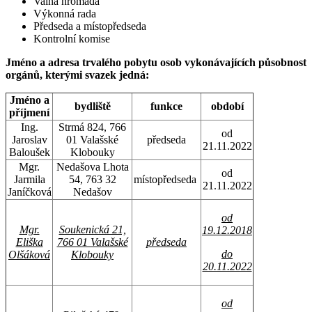
Valná hromada
Výkonná rada
Předseda a místopředseda
Kontrolní komise
Jméno a adresa trvalého pobytu osob vykonávajících působnost
orgánů, kterými svazek jedná:
Jméno a
bydliště
funkce
období
příjmení
Ing.
Strmá 824, 766
od
Jaroslav
01 Valašské
předseda
21.11.2022
Baloušek
Klobouky
Mgr.
Nedašova Lhota
od
Jarmila
54, 763 32
místopředseda
21.11.2022
Janíčková
Nedašov
od
Mgr.
Soukenická 21,
19.12.2018
Eliška
766 01 Valašské
p
ředseda
do
Olšáková
Klobouky
20.11.2022
od