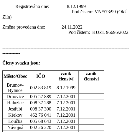
Registrováno dne: 8.12.1999
Pod číslem: VN/573/99 (OkÚ
Zlín)
Změna provedena dne: 24.11.2022
Pod číslem: KUZL 96695/2022
--------------------------------------------------------------------------------------
--------------------------------------------------------------------------------------
------------
Členy svazku jsou:
vznik
zánik
Město/Obec
IČO
členství
členství
Brumov-
002 83 819
8.12.1999
Bylnice
Drnovice
005 57 889
7.12.2001
Haluzice
008 37 288
7.12.2001
Jestřabí
008 37 300
7.12.2001
Křekov
462 76 041
7.12.2001
Loučka
005 68 643
7.12.2001
Návojná
002 26 220
7.12.2001