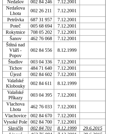
Nedašov
002 84 246
7.12.2001
Nedašova
002 26 211
7.12.2001
Lhota
Petrůvka
687 31 957
7.12.2001
Poteč
005 68 694
7.12.2001
Rokytnice
708 05 202
7.12.2001
Šanov
462 76 068
7.12.2001
Štítná nad
Vláří -
002 84 556
8.12.1999
Popov
Študlov
003 04 336
7.12.2001
Tichov
484 71 640
7.12.2001
Újezd
002 84 602
7.12.2001
Valašské
002 84 611
8.12.1999
Klobouky
Valašské
003 04 395
7.12.2001
Příkazy
Vlachova
462 76 033
7.12.2001
Lhota
Vlachovice
002 84 670
7.12.2001
Vysoké Pole
002 84 700
7.12.2001
Slavičín
002 84 701
8.12.1999
29.6.2015