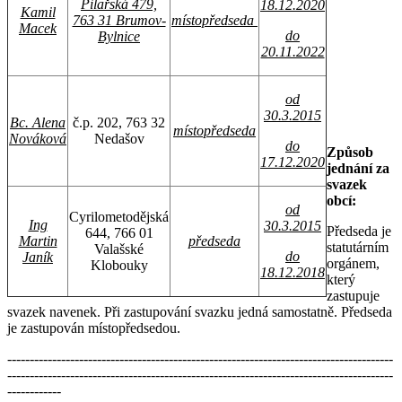
Pilařská 479,
18.12.2020
Kamil
763 31 Brumov-
místopředseda
Macek
do
Bylnice
20.11.2022
od
30.3.2015
Bc. Alena
č.p. 202, 763 32
místopředseda
Nováková
Nedašov
do
Způsob
17.12.2020
jednání za
svazek
obcí:
od
Cyrilometodějská
Ing
30.3.2015
Předseda je
644, 766 01
Martin
p
ředseda
statutárním
Valašské
do
Janík
orgánem,
Klobouky
18.12.2018
který
zastupuje
svazek navenek. Při zastupování svazku jedná samostatně. Předseda
je zastupován místopředsedou.
--------------------------------------------------------------------------------------
--------------------------------------------------------------------------------------
------------