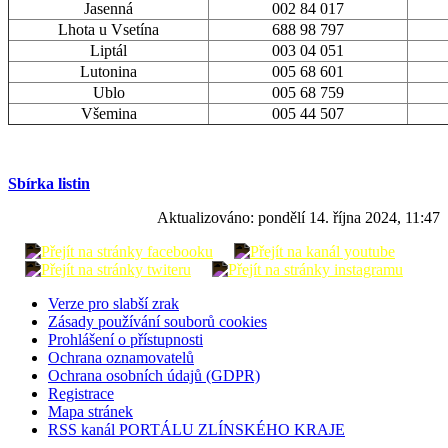
Jasenná
002 84 017
Lhota u Vsetína
688 98 797
Liptál
003 04 051
Lutonina
005 68 601
Ublo
005 68 759
Všemina
005 44 507
Sbírka listin
Aktualizováno:
pondělí 14. října 2024, 11:47
Verze pro slabší zrak
Zásady používání souborů cookies
Prohlášení o přístupnosti
Ochrana oznamovatelů
Ochrana osobních údajů (GDPR)
Registrace
Mapa stránek
RSS kanál PORTÁLU ZLÍNSKÉHO KRAJE