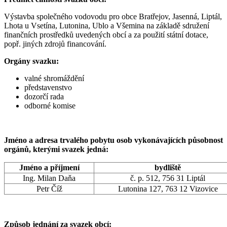
Výstavba společného vodovodu pro obce Bratřejov, Jasenná, Liptál,
Lhota u Vsetína, Lutonina, Ublo a Všemina na základě sdružení
finančních prostředků uvedených obcí a za použití státní dotace,
popř. jiných zdrojů financování.
Orgány svazku:
valné shromáždění
představenstvo
dozorčí rada
odborné komise
Jméno a adresa trvalého pobytu osob vykonávajících působnost
orgánů, kterými svazek jedná:
Jméno a příjmení
bydliště
Ing. Milan Daňa
č. p. 512, 756 31 Liptál
Petr Číž
Lutonina 127, 763 12 Vizovice
Způsob jednání za svazek obcí: