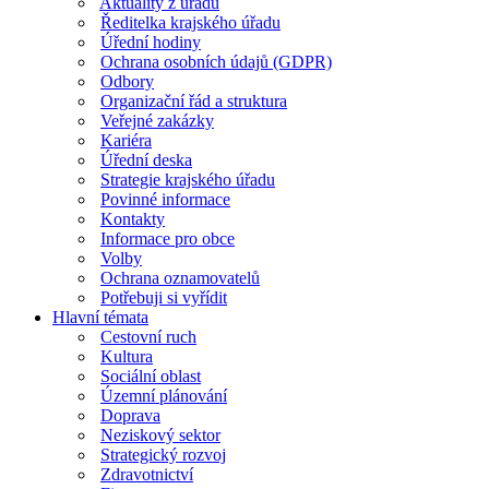
Aktuality z úřadu
Ředitelka krajského úřadu
Úřední hodiny
Ochrana osobních údajů (GDPR)
Odbory
Organizační řád a struktura
Veřejné zakázky
Kariéra
Úřední deska
Strategie krajského úřadu
Povinné informace
Kontakty
Informace pro obce
Volby
Ochrana oznamovatelů
Potřebuji si vyřídit
Hlavní témata
Cestovní ruch
Kultura
Sociální oblast
Územní plánování
Doprava
Neziskový sektor
Strategický rozvoj
Zdravotnictví