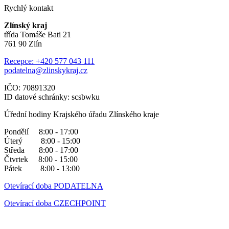
Rychlý kontakt
Zlínský kraj
třída Tomáše Bati 21
761 90 Zlín
Recepce: +420 577 043 111
podatelna@zlinskykraj.cz
IČO: 70891320
ID datové schránky: scsbwku
Úřední hodiny Krajského úřadu Zlínského kraje
Pondělí 8:00 - 17:00
Úterý 8:00 - 15:00
Středa 8:00 - 17:00
Čtvrtek 8:00 - 15:00
Pátek 8:00 - 13:00
Otevírací doba PODATELNA
Otevírací doba CZECHPOINT