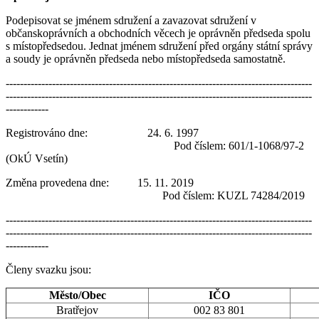
Podepisovat se jménem sdružení a zavazovat sdružení v
občanskoprávních a obchodních věcech je oprávněn předseda spolu
s místopředsedou. Jednat jménem sdružení před orgány státní správy
a soudy je oprávněn předseda nebo místopředseda samostatně.
--------------------------------------------------------------------------------------
--------------------------------------------------------------------------------------
------------
Registrováno dne: 24. 6. 1997
Pod číslem: 601/1-1068/97-2
(OkÚ Vsetín)
Změna provedena dne: 15. 11. 2019
Pod číslem: KUZL 74284/2019
--------------------------------------------------------------------------------------
--------------------------------------------------------------------------------------
------------
Členy svazku jsou:
Město/Obec
IČO
Bratřejov
002 83 801