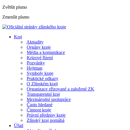
Zvětšit písmo
Zmenšit písmo
Kraj
Aktuality
Orgány kraje
Média a komunikace
Krizové řízení
Pozvánky
Hejtman
Symboly kraje
Praktické odkazy
O Zlínském kraji
Organizace zřizované a založené ZK
Transparentní kraj
Mezinárodní spolupráce
Často hledané
Činnost kraje
Právní předpisy kraje
Zlínský kraj pomáhá
Úřad