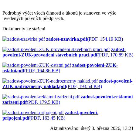
Podrobný výčet všech činností a úkonů je stanoven ve výše
uvedených právních předpisech.
Dokumenty ke stažení
zadost-uzavirka.pdf
(PDF, 154.19 KB)
zadost-
povoleni-ZUK-provadeni stavebnich praci.pdf
(PDF, 170.89 KB)
zadost-povoleni-ZUK-
ostatni.pdf
(PDF, 164.86 KB)
zadost-povoleni-
ZUK-nadrozmerny naklad.pdf
(PDF, 193.54 KB)
zadost-povoleni-reklamni
zarizeni.pdf
(PDF, 179.5 KB)
zadost-povoleni-
pripojeni.pdf
(PDF, 163.45 KB)
Aktualizováno:
úterý 3. března 2026, 13:21