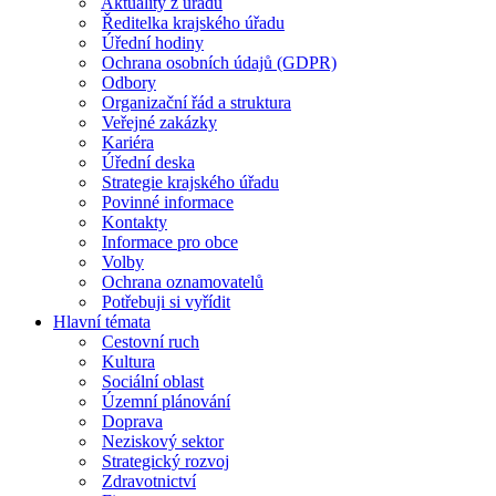
Aktuality z úřadu
Ředitelka krajského úřadu
Úřední hodiny
Ochrana osobních údajů (GDPR)
Odbory
Organizační řád a struktura
Veřejné zakázky
Kariéra
Úřední deska
Strategie krajského úřadu
Povinné informace
Kontakty
Informace pro obce
Volby
Ochrana oznamovatelů
Potřebuji si vyřídit
Hlavní témata
Cestovní ruch
Kultura
Sociální oblast
Územní plánování
Doprava
Neziskový sektor
Strategický rozvoj
Zdravotnictví