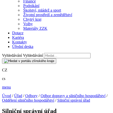
Finance
Podnikání
Školství, mládež a sport
Životní prostředí a zemědělství
Chytrý kraj
Volby
Materiály ZZK
Dotace
Kariéra
Kontakty
Úřední deska
Vyhledávání
Vyhledávání
CZ
cs
menu
Úvod
/
Úřad
/
Odbory
/
Odbor dopravy a silničního hospodářství
/
Oddělení silničního hospodářství
/
Silniční správní úřad
Silniční správní úřad