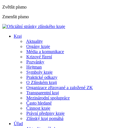
Zvětšit písmo
Zmenšit písmo
Kraj
Aktuality
Orgány kraje
Média a komunikace
Krizové řízení
Pozvánky
Hejtman
Symboly kraje
Praktické odkazy
O Zlínském kraji
Organizace zřizované a založené ZK
Transparentní kraj
Mezinárodní spolupráce
Často hledané
Činnost kraje
Právní předpisy kraje
Zlínský kraj pomáhá
Úřad