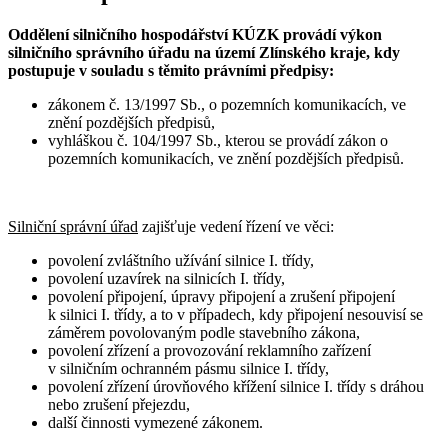
Oddělení silničního hospodářství KÚZK provádí výkon
s
ilničního správního úřadu na území Zlínského kraje, kdy
postupuje v souladu s těmito právními předpisy:
zákonem č. 13/1997 Sb., o pozemních komunikacích, ve
znění pozdějších předpisů,
vyhláškou č. 104/1997 Sb., kterou se provádí zákon o
pozemních komunikacích, ve znění pozdějších předpisů.
Silniční správní úřad
zajišťuje vedení řízení ve věci:
povolení zvláštního užívání silnice I. třídy,
povolení uzavírek na silnicích I. třídy,
povolení připojení, úpravy připojení a zrušení připojení
k silnici I. třídy, a to v případech, kdy připojení nesouvisí se
záměrem povolovaným podle stavebního zákona,
povolení zřízení a provozování reklamního zařízení
v silničním ochranném pásmu silnice I. třídy,
povolení zřízení úrovňového křížení silnice I. třídy s dráhou
nebo zrušení přejezdu,
další činnosti vymezené zákonem.