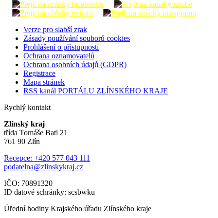
Verze pro slabší zrak
Zásady používání souborů cookies
Prohlášení o přístupnosti
Ochrana oznamovatelů
Ochrana osobních údajů (GDPR)
Registrace
Mapa stránek
RSS kanál PORTÁLU ZLÍNSKÉHO KRAJE
Rychlý kontakt
Zlínský kraj
třída Tomáše Bati 21
761 90 Zlín
Recepce: +420 577 043 111
podatelna@zlinskykraj.cz
IČO: 70891320
ID datové schránky: scsbwku
Úřední hodiny Krajského úřadu Zlínského kraje