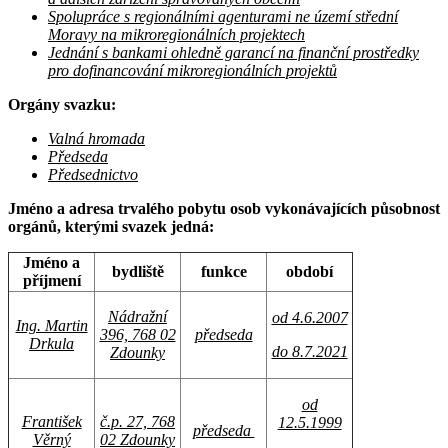
Spolupráce s regionálními agenturami ne území střední
Moravy na mikroregionálních projektech
Jednání s bankami ohledně garancí na finanční prostředky
pro dofinancování mikroregionálních projektů
Orgány svazku:
Valná hromada
Předseda
Předsednictvo
Jméno a adresa trvalého pobytu osob vykonávajících působnost
orgánů, kterými svazek jedná:
Jméno a
bydliště
funkce
období
příjmení
Nádražní
od 4.6.2007
Ing. Martin
396, 768 02
předseda
Drkula
do 8.7.2021
Zdounky
od
František
č.p. 27, 768
12.5.1999
předseda
Věrný
02 Zdounky