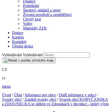
Finance
Podnikání
Školství, mládež a sport
Životní prostředí a zemědělství
Chytrý kraj
Volby
Materiály ZZK
Dotace
Kariéra
Kontakty
Úřední deska
Vyhledávání
Vyhledávání
CZ
cs
menu
Úvod
/
Úřad
/
Informace pro obce
/
Další informace v sekci
/
Svazky obcí
/
Zaniklé svazky obcí
/
Svazek obcí KORYČANSKA
a ZDOUNECKA se sídlem ve Zdounkách v likvidaci - úplný výpis