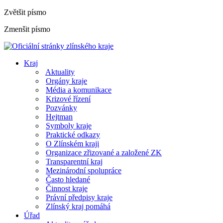
Zvětšit písmo
Zmenšit písmo
Kraj
Aktuality
Orgány kraje
Média a komunikace
Krizové řízení
Pozvánky
Hejtman
Symboly kraje
Praktické odkazy
O Zlínském kraji
Organizace zřizované a založené ZK
Transparentní kraj
Mezinárodní spolupráce
Často hledané
Činnost kraje
Právní předpisy kraje
Zlínský kraj pomáhá
Úřad