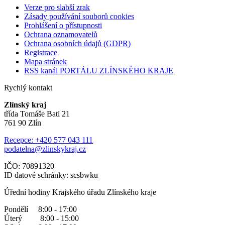
Verze pro slabší zrak
Zásady používání souborů cookies
Prohlášení o přístupnosti
Ochrana oznamovatelů
Ochrana osobních údajů (GDPR)
Registrace
Mapa stránek
RSS kanál PORTÁLU ZLÍNSKÉHO KRAJE
Rychlý kontakt
Zlínský kraj
třída Tomáše Bati 21
761 90 Zlín
Recepce: +420 577 043 111
podatelna@zlinskykraj.cz
IČO: 70891320
ID datové schránky: scsbwku
Úřední hodiny Krajského úřadu Zlínského kraje
Pondělí 8:00 - 17:00
Úterý 8:00 - 15:00