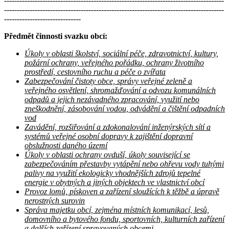
--------------------------------------------------------------------------------------
--------------------------------------------------------------------------------------
------------------------------
Předmět činnosti svazku obcí:
Úkoly v oblasti školství, sociální péče, zdravotnictví, kultury,
požární ochrany, veřejného pořádku, ochrany životního
prostředí, cestovního ruchu a péče o zvířata
Zabezpečování čistoty obce, správy veřejné zeleně a
veřejného osvětlení, shromažďování a odvozu komunálních
odpadů a jejich nezávadného zpracování, využití nebo
zneškodnění, zásobování vodou, odvádění a čištění odpadních
vod
Zavádění, rozšiřování a zdokonalování inženýrských sítí a
systémů veřejné osobní dopravy k zajištění dopravní
obslužnosti daného území
Úkoly v oblasti ochrany ovduší, úkoly související se
zabezpečováním přestavby vytápění nebo ohřevu vody tuhými
palivy na využití ekologicky vhodnějších zdrojů tepelné
energie v obytných a jiných objektech ve vlastnictví obcí
Provoz lomů, pískoven a zařízení sloužících k těžbě a úpravě
nerostných surovin
Správa majetku obcí, zejména místních komunikací, lesů,
domovního a bytového fondu, sportovních, kulturních zařízení
a dalších zařízení spravovaných obcemi