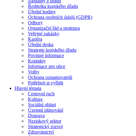
Aktuality z úřadu
Ředitelka krajského úřadu
Úřední hodiny
Ochrana osobních údajů (GDPR)
Odbory
Organizační řád a struktura
Veřejné zakázky
Kariéra
Úřední deska
Strategie krajského úřadu
Povinné informace
Kontakty
Informace pro obce
Volby
Ochrana oznamovatelů
Potřebuji si vyřídit
Hlavní témata
Cestovní ruch
Kultura
Sociální oblast
Územní plánování
Doprava
Neziskový sektor
Strategický rozvoj
Zdravotnictví