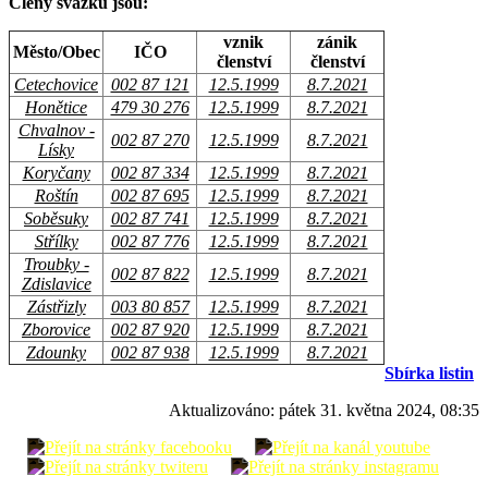
Členy svazku jsou:
vznik
zánik
Město/Obec
IČO
členství
členství
Cetechovice
002 87 121
12.5.1999
8.7.2021
Honětice
479 30 276
12.5.1999
8.7.2021
Chvalnov -
002 87 270
12.5.1999
8.7.2021
Lísky
Koryčany
002 87 334
12.5.1999
8.7.2021
Roštín
002 87 695
12.5.1999
8.7.2021
Soběsuky
002 87 741
12.5.1999
8.7.2021
Střílky
002 87 776
12.5.1999
8.7.2021
Troubky -
002 87 822
12.5.1999
8.7.2021
Zdislavice
Zástřizly
003 80 857
12.5.1999
8.7.2021
Zborovice
002 87 920
12.5.1999
8.7.2021
Zdounky
002 87 938
12.5.1999
8.7.2021
Sbírka listin
Aktualizováno:
pátek 31. května 2024, 08:35