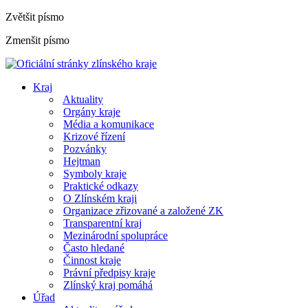
Zvětšit písmo
Zmenšit písmo
Kraj
Aktuality
Orgány kraje
Média a komunikace
Krizové řízení
Pozvánky
Hejtman
Symboly kraje
Praktické odkazy
O Zlínském kraji
Organizace zřizované a založené ZK
Transparentní kraj
Mezinárodní spolupráce
Často hledané
Činnost kraje
Právní předpisy kraje
Zlínský kraj pomáhá
Úřad