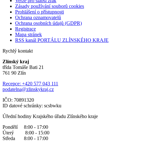
Verze pro slabší zrak
Zásady používání souborů cookies
Prohlášení o přístupnosti
Ochrana oznamovatelů
Ochrana osobních údajů (GDPR)
Registrace
Mapa stránek
RSS kanál PORTÁLU ZLÍNSKÉHO KRAJE
Rychlý kontakt
Zlínský kraj
třída Tomáše Bati 21
761 90 Zlín
Recepce: +420 577 043 111
podatelna@zlinskykraj.cz
IČO: 70891320
ID datové schránky: scsbwku
Úřední hodiny Krajského úřadu Zlínského kraje
Pondělí 8:00 - 17:00
Úterý 8:00 - 15:00
Středa 8:00 - 17:00