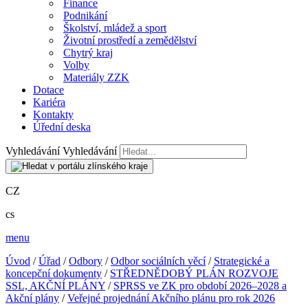
Finance
Podnikání
Školství, mládež a sport
Životní prostředí a zemědělství
Chytrý kraj
Volby
Materiály ZZK
Dotace
Kariéra
Kontakty
Úřední deska
Vyhledávání
Vyhledávání
CZ
cs
menu
Úvod
/
Úřad
/
Odbory
/
Odbor sociálních věcí
/
Strategické a
koncepční dokumenty
/
STŘEDNĚDOBÝ PLÁN ROZVOJE
SSL, AKČNÍ PLÁNY
/
SPRSS ve ZK pro období 2026–2028 a
Akční plány
/
Veřejné projednání Akčního plánu pro rok 2026