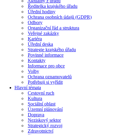
Aktuality z úřadu
Ředitelka krajského úřadu
Úřední hodiny
Ochrana osobních údajů (GDPR)
Odbory
Organizační řád a struktura
Veřejné zakázky
Kariéra
Úřední deska
Strategie krajského úřadu
Povinné informace
Kontakty
Informace pro obce
Volby
Ochrana oznamovatelů
Potřebuji si vyřídit
Hlavní témata
Cestovní ruch
Kultura
Sociální oblast
Územní plánování
Doprava
Neziskový sektor
Strategický rozvoj
Zdravotnictví