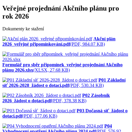
Veřejné projednání Akčního plánu pro
rok 2026
Dokumenty ke stažení
Akční plán
2026_veřejné připomínkování.pdf
(PDF, 984.07 KB)
Formulář pro sběr připomínek_veřejné projednání Akčního
plánu 2026.xlsx
(XLSX, 27.68 KB)
P01 Základní
síť 2026-2028_žádost o dotaci.pdf
(PDF, 530.34 KB)
P02 Zásobník
2026_žádost o dotaci.pdf
(PDF, 378.38 KB)
P03 Dočasná síť_žádost o
dotaci.pdf
(PDF, 177.06 KB)
P04
Vyhodnocení opatření Akčního plánu 2024.pdf
(PDF, 576.92