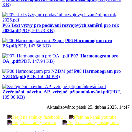
KB)
P05 Text výzvy pro podávání rozvojových záměrů pro rok
2026.pdf
(PDF, 207.73 KB)
P06 Harmonogram pro
PS.pdf
(PDF, 147.56 KB)
P07_Harmonogram pro
OA_.pdf
(PDF, 147.94 KB)
P08 Harmonogram pro
NZDM.pdf
(PDF, 150.04 KB)
Zveřejnění_návrhu_AP_veřejné_připomínkování.pdf
(PDF,
105.06 KB)
Aktualizováno:
pátek 25. dubna 2025, 14:47