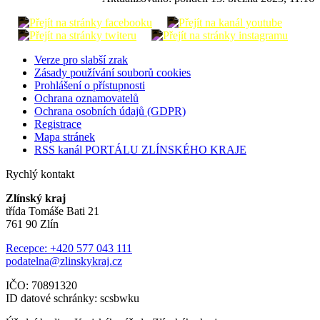
Verze pro slabší zrak
Zásady používání souborů cookies
Prohlášení o přístupnosti
Ochrana oznamovatelů
Ochrana osobních údajů (GDPR)
Registrace
Mapa stránek
RSS kanál PORTÁLU ZLÍNSKÉHO KRAJE
Rychlý kontakt
Zlínský kraj
třída Tomáše Bati 21
761 90 Zlín
Recepce: +420 577 043 111
podatelna@zlinskykraj.cz
IČO: 70891320
ID datové schránky: scsbwku