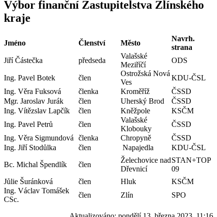
Výbor finanční Zastupitelstva Zlínského
kraje
Navrh.
Jméno
Členství
Město
strana
Valašské
Jiří Částečka
předseda
ODS
Meziříčí
Ostrožská Nová
Ing. Pavel Botek
člen
KDU-ČSL
Ves
Ing. Věra Fuksová
členka
Kroměříž
ČSSD
Mgr. Jaroslav Jurák
člen
Uherský Brod
ČSSD
Ing. Vítězslav Lapčík
člen
Kněžpole
KSČM
Valašské
Ing. Pavel Petrů
člen
ČSSD
Klobouky
Ing. Věra Sigmundová
členka
Chropyně
ČSSD
Ing. Jiří Stodůlka
člen
Napajedla
KDU-ČSL
Želechovice nad
STAN+TOP
Bc. Michal Špendlík
člen
Dřevnicí
09
Jůlie Šuránková
člen
Hluk
KSČM
Ing. Václav Tomášek
člen
Zlín
SPO
CSc.
Aktualizováno:
pondělí 13. března 2023, 11:16