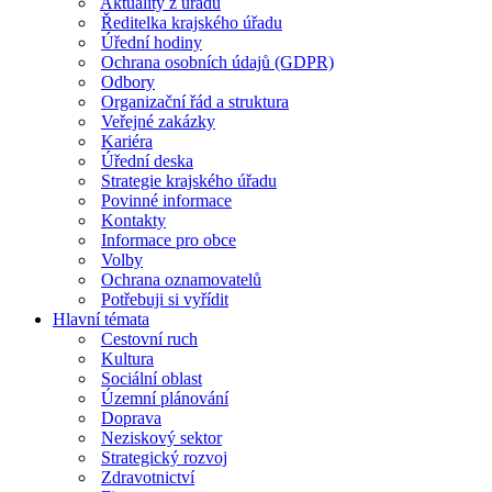
Aktuality z úřadu
Ředitelka krajského úřadu
Úřední hodiny
Ochrana osobních údajů (GDPR)
Odbory
Organizační řád a struktura
Veřejné zakázky
Kariéra
Úřední deska
Strategie krajského úřadu
Povinné informace
Kontakty
Informace pro obce
Volby
Ochrana oznamovatelů
Potřebuji si vyřídit
Hlavní témata
Cestovní ruch
Kultura
Sociální oblast
Územní plánování
Doprava
Neziskový sektor
Strategický rozvoj
Zdravotnictví