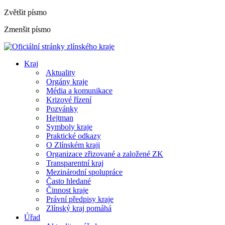
Zvětšit písmo
Zmenšit písmo
Kraj
Aktuality
Orgány kraje
Média a komunikace
Krizové řízení
Pozvánky
Hejtman
Symboly kraje
Praktické odkazy
O Zlínském kraji
Organizace zřizované a založené ZK
Transparentní kraj
Mezinárodní spolupráce
Často hledané
Činnost kraje
Právní předpisy kraje
Zlínský kraj pomáhá
Úřad