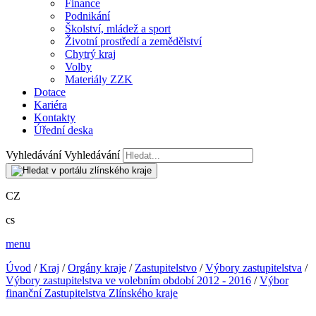
Finance
Podnikání
Školství, mládež a sport
Životní prostředí a zemědělství
Chytrý kraj
Volby
Materiály ZZK
Dotace
Kariéra
Kontakty
Úřední deska
Vyhledávání
Vyhledávání
CZ
cs
menu
Úvod
/
Kraj
/
Orgány kraje
/
Zastupitelstvo
/
Výbory zastupitelstva
/
Výbory zastupitelstva ve volebním období 2012 - 2016
/
Výbor
finanční Zastupitelstva Zlínského kraje