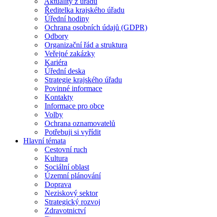
Aktuality z úřadu
Ředitelka krajského úřadu
Úřední hodiny
Ochrana osobních údajů (GDPR)
Odbory
Organizační řád a struktura
Veřejné zakázky
Kariéra
Úřední deska
Strategie krajského úřadu
Povinné informace
Kontakty
Informace pro obce
Volby
Ochrana oznamovatelů
Potřebuji si vyřídit
Hlavní témata
Cestovní ruch
Kultura
Sociální oblast
Územní plánování
Doprava
Neziskový sektor
Strategický rozvoj
Zdravotnictví