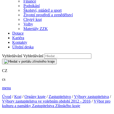
Finance
Podnikání
Školství, mládež a sport
Životní prostředí a zemědělství
Chytrý kraj
Volby
Materiály ZZK
Dotace
Kariéra
Kontakty
Úřední deska
Vyhledávání
Vyhledávání
CZ
cs
menu
Úvod
/
Kraj
/
Orgány kraje
/
Zastupitelstvo
/
Výbory zastupitelstva
/
Výbory zastupitelstva ve volebním období 2012 - 2016
/
Výbor pro
kulturu a památky Zastupitelstva Zlínského kraje