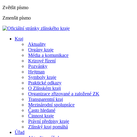
Zvětšit písmo
Zmenšit písmo
Kraj
Aktuality
Orgány kraje
Média a komunikace
Krizové řízení
Pozvánky
Hejtman
Symboly kraje
Praktické odkazy
O Zlínském kraji
Organizace zřizované a založené ZK
Transparentní kraj
Mezinárodní spolupráce
Často hledané
Činnost kraje
Právní předpisy kraje
Zlínský kraj pomáhá
Úřad