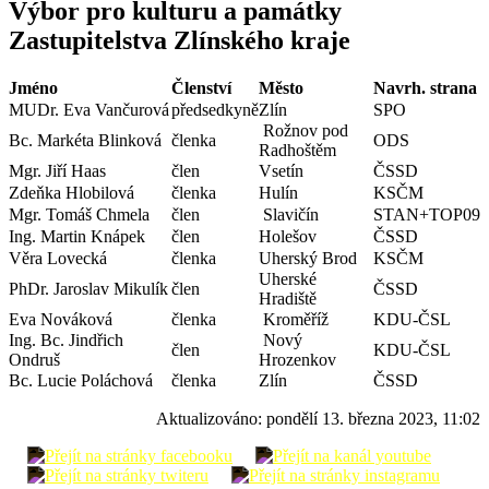
Výbor pro kulturu a památky
Zastupitelstva Zlínského kraje
Jméno
Členství
Město
Navrh. strana
MUDr. Eva Vančurová
předsedkyně
Zlín
SPO
Rožnov pod
Bc. Markéta Blinková
členka
ODS
Radhoštěm
Mgr. Jiří Haas
člen
Vsetín
ČSSD
Zdeňka Hlobilová
členka
Hulín
KSČM
Mgr. Tomáš Chmela
člen
Slavičín
STAN+TOP09
Ing. Martin Knápek
člen
Holešov
ČSSD
Věra Lovecká
členka
Uherský Brod
KSČM
Uherské
PhDr. Jaroslav Mikulík
člen
ČSSD
Hradiště
Eva Nováková
členka
Kroměříž
KDU-ČSL
Ing. Bc. Jindřich
Nový
člen
KDU-ČSL
Ondruš
Hrozenkov
Bc. Lucie Poláchová
členka
Zlín
ČSSD
Aktualizováno:
pondělí 13. března 2023, 11:02