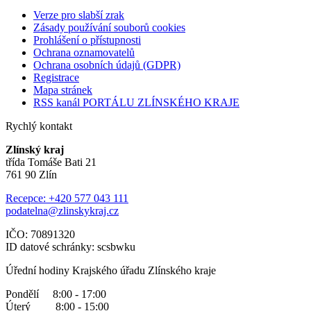
Verze pro slabší zrak
Zásady používání souborů cookies
Prohlášení o přístupnosti
Ochrana oznamovatelů
Ochrana osobních údajů (GDPR)
Registrace
Mapa stránek
RSS kanál PORTÁLU ZLÍNSKÉHO KRAJE
Rychlý kontakt
Zlínský kraj
třída Tomáše Bati 21
761 90 Zlín
Recepce: +420 577 043 111
podatelna@zlinskykraj.cz
IČO: 70891320
ID datové schránky: scsbwku
Úřední hodiny Krajského úřadu Zlínského kraje
Pondělí 8:00 - 17:00
Úterý 8:00 - 15:00