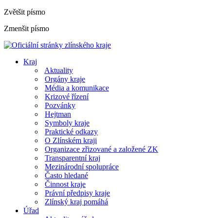
Zvětšit písmo
Zmenšit písmo
Kraj
Aktuality
Orgány kraje
Média a komunikace
Krizové řízení
Pozvánky
Hejtman
Symboly kraje
Praktické odkazy
O Zlínském kraji
Organizace zřizované a založené ZK
Transparentní kraj
Mezinárodní spolupráce
Často hledané
Činnost kraje
Právní předpisy kraje
Zlínský kraj pomáhá
Úřad