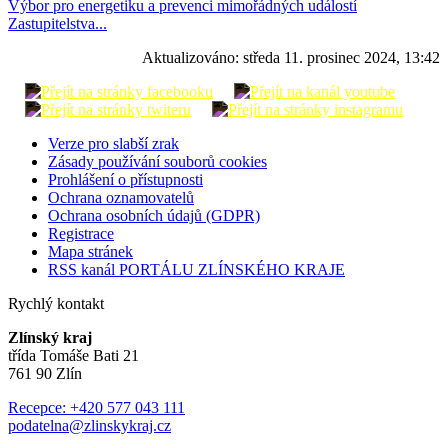
Výbor pro energetiku a prevenci mimořádných událostí
Zastupitelstva...
Aktualizováno:
středa 11. prosinec 2024, 13:42
Verze pro slabší zrak
Zásady používání souborů cookies
Prohlášení o přístupnosti
Ochrana oznamovatelů
Ochrana osobních údajů (GDPR)
Registrace
Mapa stránek
RSS kanál PORTÁLU ZLÍNSKÉHO KRAJE
Rychlý kontakt
Zlínský kraj
třída Tomáše Bati 21
761 90 Zlín
Recepce: +420 577 043 111
podatelna@zlinskykraj.cz