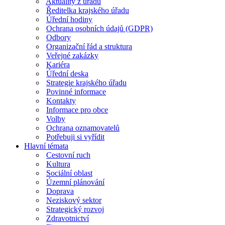
Aktuality z úřadu
Ředitelka krajského úřadu
Úřední hodiny
Ochrana osobních údajů (GDPR)
Odbory
Organizační řád a struktura
Veřejné zakázky
Kariéra
Úřední deska
Strategie krajského úřadu
Povinné informace
Kontakty
Informace pro obce
Volby
Ochrana oznamovatelů
Potřebuji si vyřídit
Hlavní témata
Cestovní ruch
Kultura
Sociální oblast
Územní plánování
Doprava
Neziskový sektor
Strategický rozvoj
Zdravotnictví