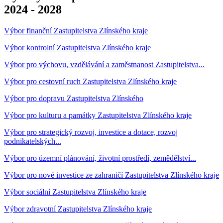
2024 - 2028
Výbor finanční Zastupitelstva Zlínského kraje
Výbor kontrolní Zastupitelstva Zlínského kraje
Výbor pro výchovu, vzdělávání a zaměstnanost Zastupitelstva...
Výbor pro cestovní ruch Zastupitelstva Zlínského kraje
Výbor pro dopravu Zastupitelstva Zlínského
Výbor pro kulturu a památky Zastupitelstva Zlínského kraje
Výbor pro strategický rozvoj, investice a dotace, rozvoj
podnikatelských...
Výbor pro územní plánování, životní prostředí, zemědělství...
Výbor pro nové investice ze zahraničí Zastupitelstva Zlínského kraje
Výbor sociální Zastupitelstva Zlínského kraje
Výbor zdravotní Zastupitelstva Zlínského kraje