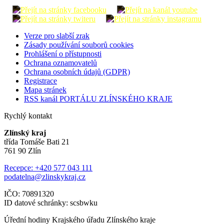
Verze pro slabší zrak
Zásady používání souborů cookies
Prohlášení o přístupnosti
Ochrana oznamovatelů
Ochrana osobních údajů (GDPR)
Registrace
Mapa stránek
RSS kanál PORTÁLU ZLÍNSKÉHO KRAJE
Rychlý kontakt
Zlínský kraj
třída Tomáše Bati 21
761 90 Zlín
Recepce: +420 577 043 111
podatelna@zlinskykraj.cz
IČO: 70891320
ID datové schránky: scsbwku
Úřední hodiny Krajského úřadu Zlínského kraje