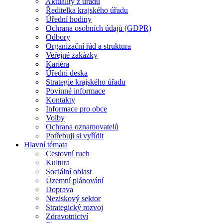
Aktuality z úřadu
Ředitelka krajského úřadu
Úřední hodiny
Ochrana osobních údajů (GDPR)
Odbory
Organizační řád a struktura
Veřejné zakázky
Kariéra
Úřední deska
Strategie krajského úřadu
Povinné informace
Kontakty
Informace pro obce
Volby
Ochrana oznamovatelů
Potřebuji si vyřídit
Hlavní témata
Cestovní ruch
Kultura
Sociální oblast
Územní plánování
Doprava
Neziskový sektor
Strategický rozvoj
Zdravotnictví