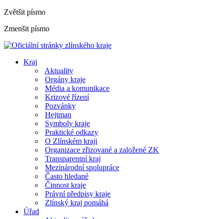
Zvětšit písmo
Zmenšit písmo
Kraj
Aktuality
Orgány kraje
Média a komunikace
Krizové řízení
Pozvánky
Hejtman
Symboly kraje
Praktické odkazy
O Zlínském kraji
Organizace zřizované a založené ZK
Transparentní kraj
Mezinárodní spolupráce
Často hledané
Činnost kraje
Právní předpisy kraje
Zlínský kraj pomáhá
Úřad