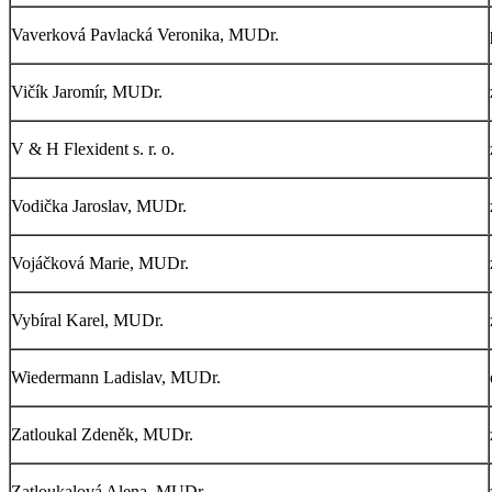
Vaverková Pavlacká Veronika, MUDr.
Vičík Jaromír, MUDr.
V & H Flexident s. r. o.
Vodička Jaroslav, MUDr.
Vojáčková Marie, MUDr.
Vybíral Karel, MUDr.
Wiedermann Ladislav, MUDr.
Zatloukal Zdeněk, MUDr.
Zatloukalová Alena, MUDr.