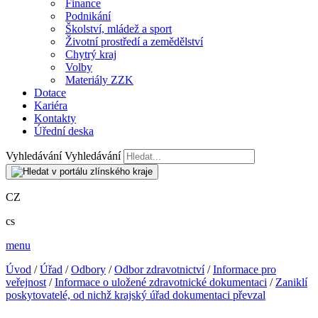
Finance
Podnikání
Školství, mládež a sport
Životní prostředí a zemědělství
Chytrý kraj
Volby
Materiály ZZK
Dotace
Kariéra
Kontakty
Úřední deska
Vyhledávání
Vyhledávání
CZ
cs
menu
Úvod
/
Úřad
/
Odbory
/
Odbor zdravotnictví
/
Informace pro
veřejnost
/
Informace o uložené zdravotnické dokumentaci
/
Zaniklí
poskytovatelé, od nichž krajský úřad dokumentaci převzal