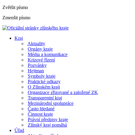
Zvětšit písmo
Zmenšit písmo
Kraj
Aktuality
Orgány kraje
Média a komunikace
Krizové řízení
Pozvánky
Hejtman
Symboly kraje
Praktické odkazy
O Zlínském kraji
Organizace zřizované a založené ZK
Transparentní kraj
Mezinárodní spolupráce
Často hledané
Činnost kraje
Právní předpisy kraje
Zlínský kraj pomáhá
Úřad