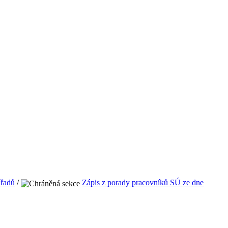
úřadů
/
Zápis z porady pracovníků SÚ ze dne