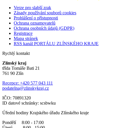
Verze pro slabší zrak
Zásady používání souborů cookies
Prohlášení o přístupnosti
Ochrana oznamovatelů
Ochrana osobních údajů (GDPR)
Registrace
Mapa stránek
RSS kanál PORTÁLU ZLÍNSKÉHO KRAJE
Rychlý kontakt
Zlínský kraj
třída Tomáše Bati 21
761 90 Zlín
Recepce: +420 577 043 111
podatelna@zlinskykraj.cz
IČO: 70891320
ID datové schránky: scsbwku
Úřední hodiny Krajského úřadu Zlínského kraje
Pondělí 8:00 - 17:00
Úterý 8:00 - 15:00