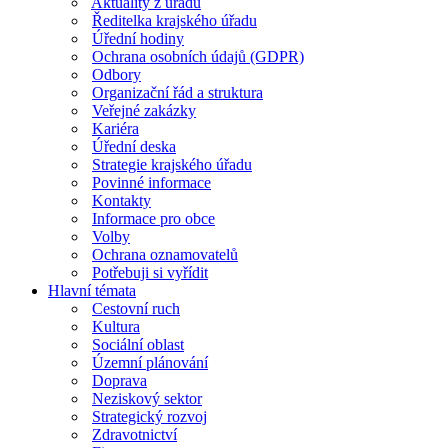
Aktuality z úřadu
Ředitelka krajského úřadu
Úřední hodiny
Ochrana osobních údajů (GDPR)
Odbory
Organizační řád a struktura
Veřejné zakázky
Kariéra
Úřední deska
Strategie krajského úřadu
Povinné informace
Kontakty
Informace pro obce
Volby
Ochrana oznamovatelů
Potřebuji si vyřídit
Hlavní témata
Cestovní ruch
Kultura
Sociální oblast
Územní plánování
Doprava
Neziskový sektor
Strategický rozvoj
Zdravotnictví