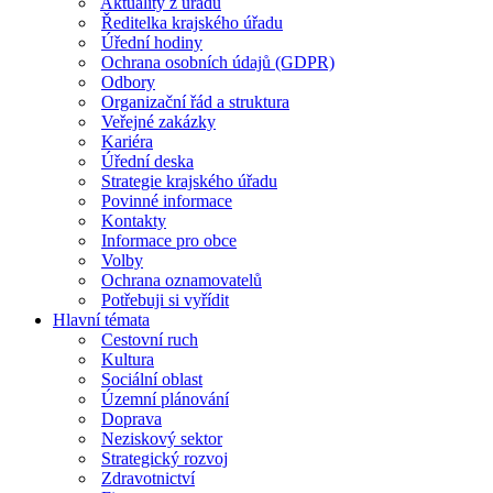
Aktuality z úřadu
Ředitelka krajského úřadu
Úřední hodiny
Ochrana osobních údajů (GDPR)
Odbory
Organizační řád a struktura
Veřejné zakázky
Kariéra
Úřední deska
Strategie krajského úřadu
Povinné informace
Kontakty
Informace pro obce
Volby
Ochrana oznamovatelů
Potřebuji si vyřídit
Hlavní témata
Cestovní ruch
Kultura
Sociální oblast
Územní plánování
Doprava
Neziskový sektor
Strategický rozvoj
Zdravotnictví