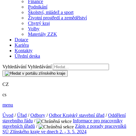
Finance
Podnikání
Školství, mládež a sport
Životní prostředí a zemědělství
Chytrý kraj
Volby
Materiály ZZK
Dotace
Kariéra
Kontakty
Úřední deska
Vyhledávání
Vyhledávání
CZ
cs
menu
Úvod
/
Úřad
/
Odbory
/
Odbor Krajský stavební úřad
/
Oddělení
stavebního řádu
/
Informace pro pracovníky
stavebních úřadů
/
Zápis z porady pracovníků
SÚ Zlínského kraje ve dnech 2. - 3. 5. 2024