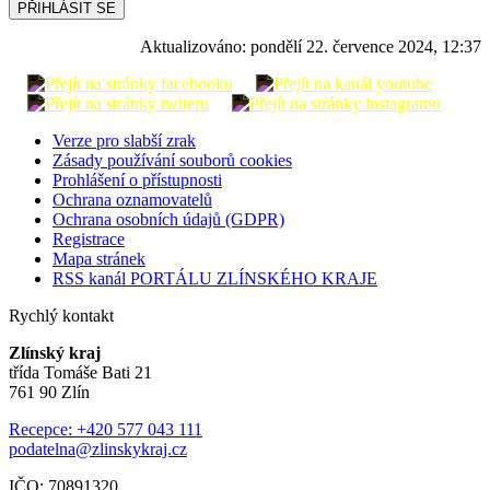
PŘIHLÁSIT SE
Aktualizováno:
pondělí 22. července 2024, 12:37
Verze pro slabší zrak
Zásady používání souborů cookies
Prohlášení o přístupnosti
Ochrana oznamovatelů
Ochrana osobních údajů (GDPR)
Registrace
Mapa stránek
RSS kanál PORTÁLU ZLÍNSKÉHO KRAJE
Rychlý kontakt
Zlínský kraj
třída Tomáše Bati 21
761 90 Zlín
Recepce: +420 577 043 111
podatelna@zlinskykraj.cz
IČO: 70891320