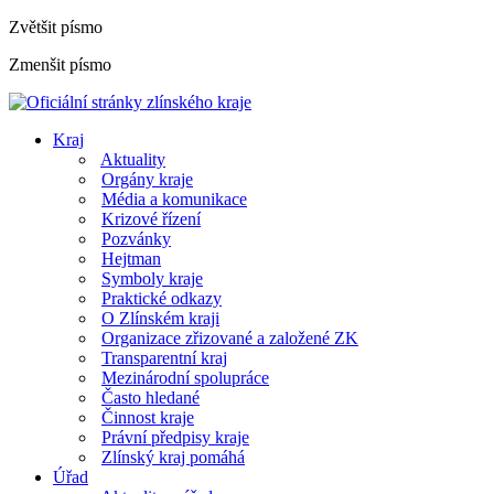
Zvětšit písmo
Zmenšit písmo
Kraj
Aktuality
Orgány kraje
Média a komunikace
Krizové řízení
Pozvánky
Hejtman
Symboly kraje
Praktické odkazy
O Zlínském kraji
Organizace zřizované a založené ZK
Transparentní kraj
Mezinárodní spolupráce
Často hledané
Činnost kraje
Právní předpisy kraje
Zlínský kraj pomáhá
Úřad