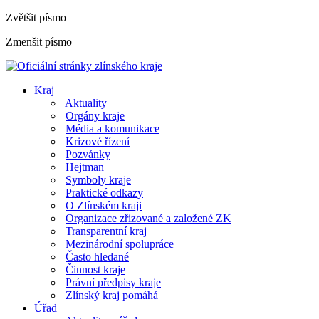
Zvětšit písmo
Zmenšit písmo
Kraj
Aktuality
Orgány kraje
Média a komunikace
Krizové řízení
Pozvánky
Hejtman
Symboly kraje
Praktické odkazy
O Zlínském kraji
Organizace zřizované a založené ZK
Transparentní kraj
Mezinárodní spolupráce
Často hledané
Činnost kraje
Právní předpisy kraje
Zlínský kraj pomáhá
Úřad