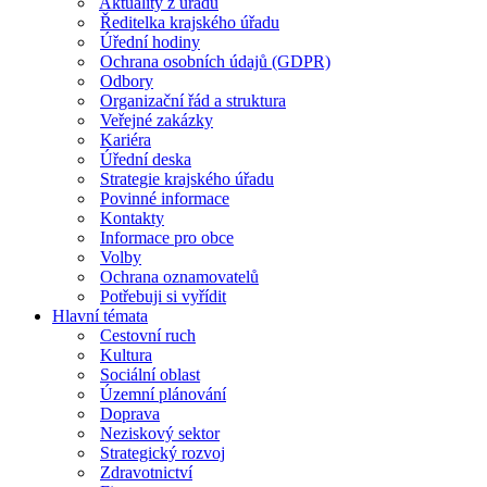
Aktuality z úřadu
Ředitelka krajského úřadu
Úřední hodiny
Ochrana osobních údajů (GDPR)
Odbory
Organizační řád a struktura
Veřejné zakázky
Kariéra
Úřední deska
Strategie krajského úřadu
Povinné informace
Kontakty
Informace pro obce
Volby
Ochrana oznamovatelů
Potřebuji si vyřídit
Hlavní témata
Cestovní ruch
Kultura
Sociální oblast
Územní plánování
Doprava
Neziskový sektor
Strategický rozvoj
Zdravotnictví