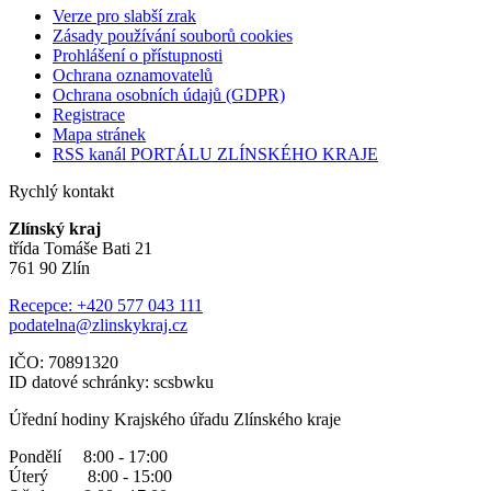
Verze pro slabší zrak
Zásady používání souborů cookies
Prohlášení o přístupnosti
Ochrana oznamovatelů
Ochrana osobních údajů (GDPR)
Registrace
Mapa stránek
RSS kanál PORTÁLU ZLÍNSKÉHO KRAJE
Rychlý kontakt
Zlínský kraj
třída Tomáše Bati 21
761 90 Zlín
Recepce: +420 577 043 111
podatelna@zlinskykraj.cz
IČO: 70891320
ID datové schránky: scsbwku
Úřední hodiny Krajského úřadu Zlínského kraje
Pondělí 8:00 - 17:00
Úterý 8:00 - 15:00