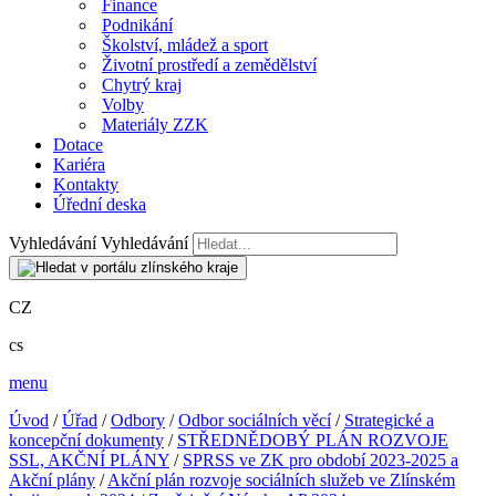
Finance
Podnikání
Školství, mládež a sport
Životní prostředí a zemědělství
Chytrý kraj
Volby
Materiály ZZK
Dotace
Kariéra
Kontakty
Úřední deska
Vyhledávání
Vyhledávání
CZ
cs
menu
Úvod
/
Úřad
/
Odbory
/
Odbor sociálních věcí
/
Strategické a
koncepční dokumenty
/
STŘEDNĚDOBÝ PLÁN ROZVOJE
SSL, AKČNÍ PLÁNY
/
SPRSS ve ZK pro období 2023-2025 a
Akční plány
/
Akční plán rozvoje sociálních služeb ve Zlínském