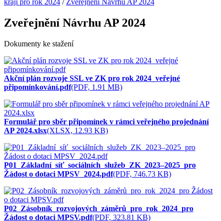
kraji pro rok 2024
/
Zveřejnění Návrhu AP 2024
Zveřejnění Návrhu AP 2024
Dokumenty ke stažení
Akční plán rozvoje SSL ve ZK pro rok 2024_veřejné
připomínkování.pdf
(PDF, 1.91 MB)
Formulář pro sběr připomínek v rámci veřejného projednání
AP 2024.xlsx
(XLSX, 12.93 KB)
P01_Základní_síť_sociálních_služeb_ZK_2023–2025_pro
Žádost o dotaci MPSV_2024.pdf
(PDF, 746.73 KB)
P02_Zásobník_rozvojových_záměrů_pro_rok_2024_pro
Žádost o dotaci MPSV.pdf
(PDF, 323.81 KB)