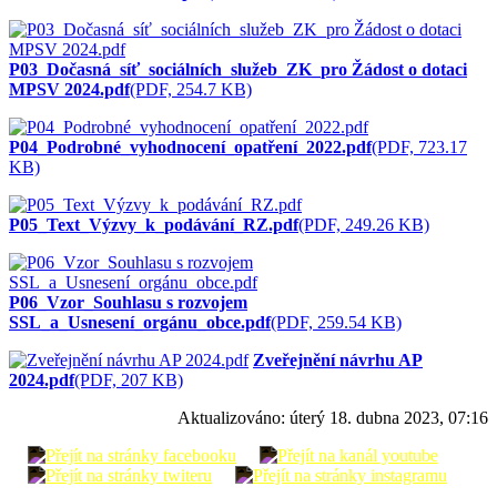
P03_Dočasná_síť_sociálních_služeb_ZK_pro Žádost o dotaci
MPSV 2024.pdf
(PDF, 254.7 KB)
P04_Podrobné_vyhodnocení_opatření_2022.pdf
(PDF, 723.17
KB)
P05_Text_Výzvy_k_podávání_RZ.pdf
(PDF, 249.26 KB)
P06_Vzor_Souhlasu s rozvojem
SSL_a_Usnesení_orgánu_obce.pdf
(PDF, 259.54 KB)
Zveřejnění návrhu AP
2024.pdf
(PDF, 207 KB)
Aktualizováno:
úterý 18. dubna 2023, 07:16