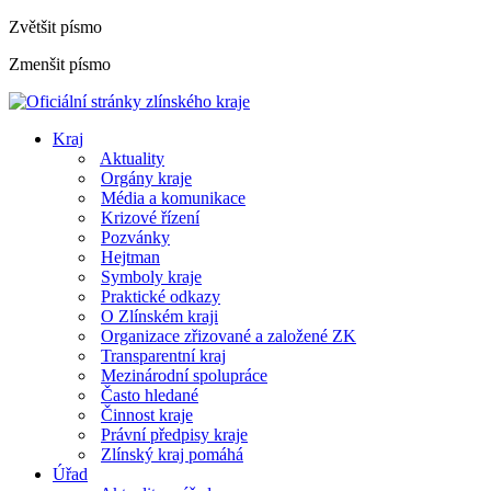
Zvětšit písmo
Zmenšit písmo
Kraj
Aktuality
Orgány kraje
Média a komunikace
Krizové řízení
Pozvánky
Hejtman
Symboly kraje
Praktické odkazy
O Zlínském kraji
Organizace zřizované a založené ZK
Transparentní kraj
Mezinárodní spolupráce
Často hledané
Činnost kraje
Právní předpisy kraje
Zlínský kraj pomáhá
Úřad