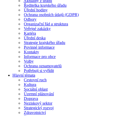
Aktuality z úřadu
Ředitelka krajského úřadu
Úřední hodiny
Ochrana osobních údajů (GDPR)
Odbory
Organizační řád a struktura
Veřejné zakázky
Kariéra
Úřední deska
Strategie krajského úřadu
Povinné informace
Kontakty
Informace pro obce
Volby
Ochrana oznamovatelů
Potřebuji si vyřídit
Hlavní témata
Cestovní ruch
Kultura
Sociální oblast
Územní plánování
Doprava
Neziskový sektor
Strategický rozvoj
Zdravotnictví