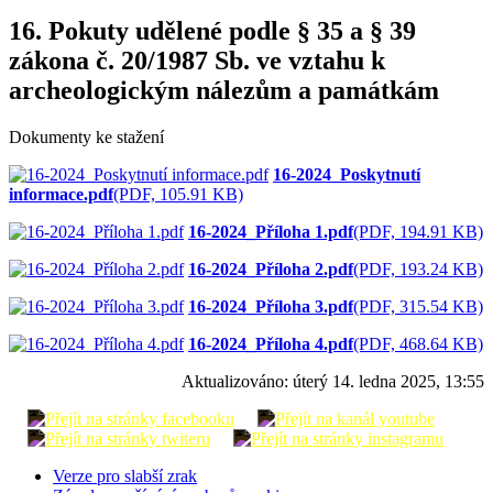
16. Pokuty udělené podle § 35 a § 39
zákona č. 20/1987 Sb. ve vztahu k
archeologickým nálezům a památkám
Dokumenty ke stažení
16-2024_Poskytnutí
informace.pdf
(PDF, 105.91 KB)
16-2024_Příloha 1.pdf
(PDF, 194.91 KB)
16-2024_Příloha 2.pdf
(PDF, 193.24 KB)
16-2024_Příloha 3.pdf
(PDF, 315.54 KB)
16-2024_Příloha 4.pdf
(PDF, 468.64 KB)
Aktualizováno:
úterý 14. ledna 2025, 13:55
Verze pro slabší zrak