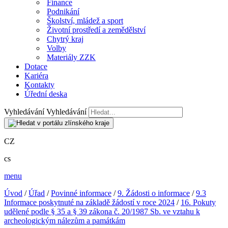
Finance
Podnikání
Školství, mládež a sport
Životní prostředí a zemědělství
Chytrý kraj
Volby
Materiály ZZK
Dotace
Kariéra
Kontakty
Úřední deska
Vyhledávání
Vyhledávání
CZ
cs
menu
Úvod
/
Úřad
/
Povinné informace
/
9. Žádosti o informace
/
9.3
Informace poskytnuté na základě žádostí v roce 2024
/
16. Pokuty
udělené podle § 35 a § 39 zákona č. 20/1987 Sb. ve vztahu k
archeologickým nálezům a památkám