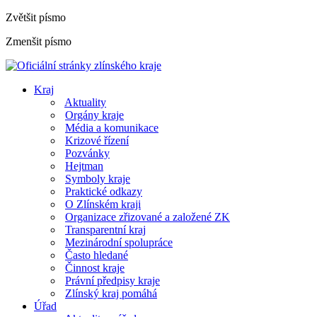
Zvětšit písmo
Zmenšit písmo
Kraj
Aktuality
Orgány kraje
Média a komunikace
Krizové řízení
Pozvánky
Hejtman
Symboly kraje
Praktické odkazy
O Zlínském kraji
Organizace zřizované a založené ZK
Transparentní kraj
Mezinárodní spolupráce
Často hledané
Činnost kraje
Právní předpisy kraje
Zlínský kraj pomáhá
Úřad