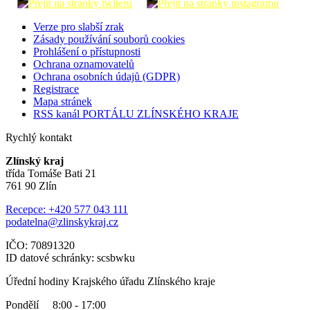
Verze pro slabší zrak
Zásady používání souborů cookies
Prohlášení o přístupnosti
Ochrana oznamovatelů
Ochrana osobních údajů (GDPR)
Registrace
Mapa stránek
RSS kanál PORTÁLU ZLÍNSKÉHO KRAJE
Rychlý kontakt
Zlínský kraj
třída Tomáše Bati 21
761 90 Zlín
Recepce: +420 577 043 111
podatelna@zlinskykraj.cz
IČO: 70891320
ID datové schránky: scsbwku
Úřední hodiny Krajského úřadu Zlínského kraje
Pondělí 8:00 - 17:00