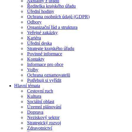
Aktuality z úřadu
Ředitelka krajského úřadu
Úřední hodiny
Ochrana osobních údajů (GDPR)
Odbory
Organizační řád a struktura
Veřejné zakázky
Kariéra
Úřední deska
Strategie krajského úřadu
Povinné informace
Kontakty
Informace pro obce
Volby
Ochrana oznamovatelů
Potřebuji si vyřídit
Hlavní témata
Cestovní ruch
Kultura
Sociální oblast
Územní plánování
Doprava
Neziskový sektor
Strategický rozvoj
Zdravotnictví