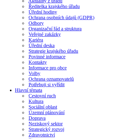
Aktuality z úřadu
Ředitelka krajského úřadu
Úřední hodiny
Ochrana osobních údajů (GDPR)
Odbory
Organizační řád a struktura
Veřejné zakázky
Kariéra
Úřední deska
Strategie krajského úřadu
Povinné informace
Kontakty
Informace pro obce
Volby
Ochrana oznamovatelů
Potřebuji si vyřídit
Hlavní témata
Cestovní ruch
Kultura
Sociální oblast
Územní plánování
Doprava
Neziskový sektor
Strategický rozvoj
Zdravotnictví