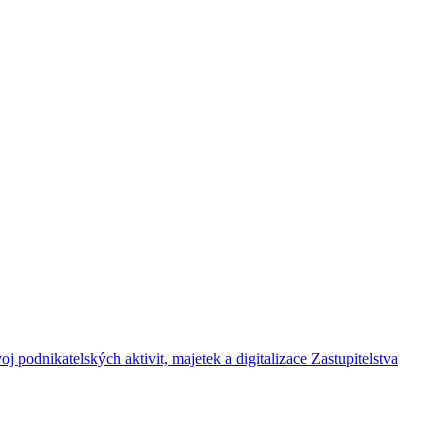
j podnikatelských aktivit, majetek a digitalizace Zastupitelstva