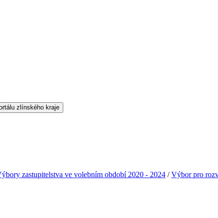
ýbory zastupitelstva ve volebním období 2020 - 2024
/
Výbor pro rozvo