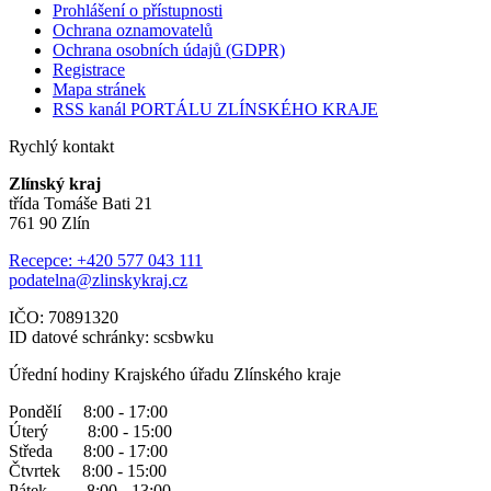
Prohlášení o přístupnosti
Ochrana oznamovatelů
Ochrana osobních údajů (GDPR)
Registrace
Mapa stránek
RSS kanál PORTÁLU ZLÍNSKÉHO KRAJE
Rychlý kontakt
Zlínský kraj
třída Tomáše Bati 21
761 90 Zlín
Recepce: +420 577 043 111
podatelna@zlinskykraj.cz
IČO: 70891320
ID datové schránky: scsbwku
Úřední hodiny Krajského úřadu Zlínského kraje
Pondělí 8:00 - 17:00
Úterý 8:00 - 15:00
Středa 8:00 - 17:00
Čtvrtek 8:00 - 15:00
Pátek 8:00 - 13:00