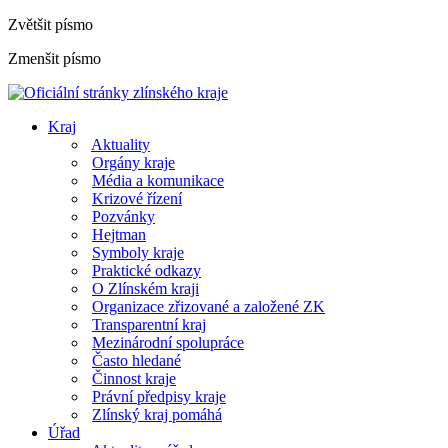
Zvětšit písmo
Zmenšit písmo
Kraj
Aktuality
Orgány kraje
Média a komunikace
Krizové řízení
Pozvánky
Hejtman
Symboly kraje
Praktické odkazy
O Zlínském kraji
Organizace zřizované a založené ZK
Transparentní kraj
Mezinárodní spolupráce
Často hledané
Činnost kraje
Právní předpisy kraje
Zlínský kraj pomáhá
Úřad