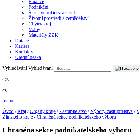
Finance
Podnikání
Školství, mládež a sport
Životní prostředí a zemědělství
Chytrý kraj
Volby
Materiály ZZK
Dotace
Kariéra
Kontakty
Úřední deska
Vyhledávání
Vyhledávání
CZ
cs
menu
Úvod
/
Kraj
/
Orgány kraje
/
Zastupitelstvo
/
Výbory zastupitelstva
/
V
Zlínského kraje
/
Chráněná sekce podnikatelského výboru
Chráněná sekce podnikatelského výboru