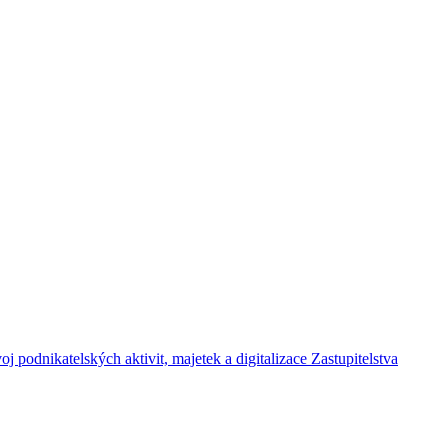
j podnikatelských aktivit, majetek a digitalizace Zastupitelstva