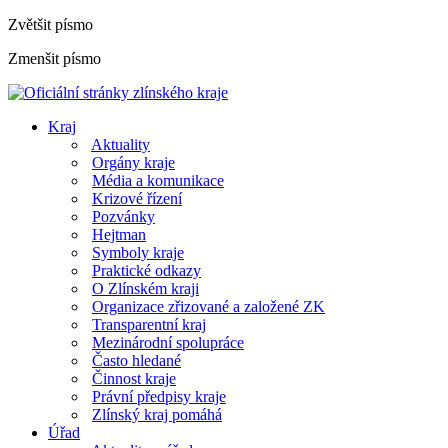
Zvětšit písmo
Zmenšit písmo
Kraj
Aktuality
Orgány kraje
Média a komunikace
Krizové řízení
Pozvánky
Hejtman
Symboly kraje
Praktické odkazy
O Zlínském kraji
Organizace zřizované a založené ZK
Transparentní kraj
Mezinárodní spolupráce
Často hledané
Činnost kraje
Právní předpisy kraje
Zlínský kraj pomáhá
Úřad