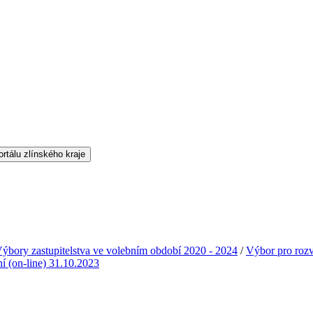
ýbory zastupitelstva ve volebním období 2020 - 2024
/
Výbor pro rozvo
ní (on-line) 31.10.2023