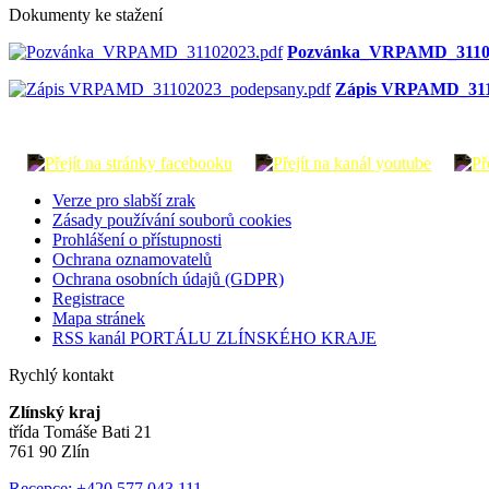
Dokumenty ke stažení
Pozvánka_VRPAMD_31102
Zápis VRPAMD_311
Verze pro slabší zrak
Zásady používání souborů cookies
Prohlášení o přístupnosti
Ochrana oznamovatelů
Ochrana osobních údajů (GDPR)
Registrace
Mapa stránek
RSS kanál PORTÁLU ZLÍNSKÉHO KRAJE
Rychlý kontakt
Zlínský kraj
třída Tomáše Bati 21
761 90 Zlín
Recepce: +420 577 043 111