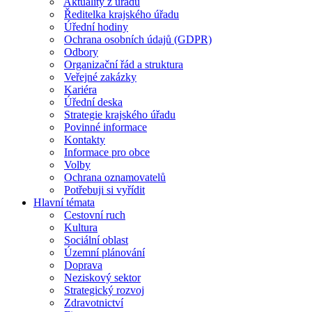
Aktuality z úřadu
Ředitelka krajského úřadu
Úřední hodiny
Ochrana osobních údajů (GDPR)
Odbory
Organizační řád a struktura
Veřejné zakázky
Kariéra
Úřední deska
Strategie krajského úřadu
Povinné informace
Kontakty
Informace pro obce
Volby
Ochrana oznamovatelů
Potřebuji si vyřídit
Hlavní témata
Cestovní ruch
Kultura
Sociální oblast
Územní plánování
Doprava
Neziskový sektor
Strategický rozvoj
Zdravotnictví