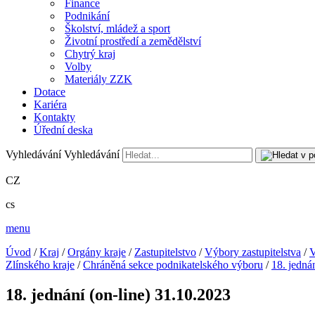
Finance
Podnikání
Školství, mládež a sport
Životní prostředí a zemědělství
Chytrý kraj
Volby
Materiály ZZK
Dotace
Kariéra
Kontakty
Úřední deska
Vyhledávání
Vyhledávání
CZ
cs
menu
Úvod
/
Kraj
/
Orgány kraje
/
Zastupitelstvo
/
Výbory zastupitelstva
/
V
Zlínského kraje
/
Chráněná sekce podnikatelského výboru
/
18. jedná
18. jednání (on-line) 31.10.2023