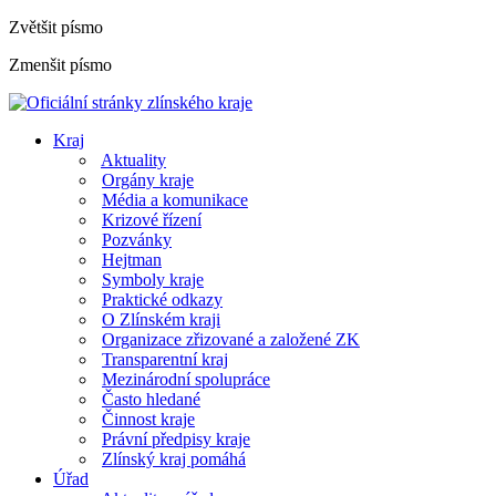
Zvětšit písmo
Zmenšit písmo
Kraj
Aktuality
Orgány kraje
Média a komunikace
Krizové řízení
Pozvánky
Hejtman
Symboly kraje
Praktické odkazy
O Zlínském kraji
Organizace zřizované a založené ZK
Transparentní kraj
Mezinárodní spolupráce
Často hledané
Činnost kraje
Právní předpisy kraje
Zlínský kraj pomáhá
Úřad