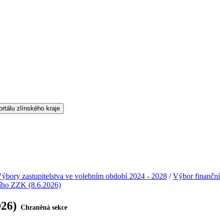
ýbory zastupitelstva ve volebním období 2024 - 2028
/
Výbor finanční
ního ZZK (8.6.2026)
026)