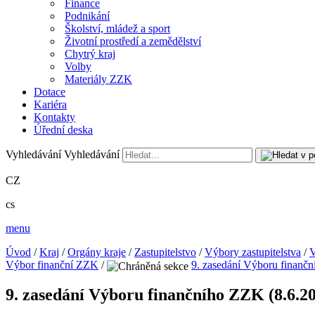
Finance
Podnikání
Školství, mládež a sport
Životní prostředí a zemědělství
Chytrý kraj
Volby
Materiály ZZK
Dotace
Kariéra
Kontakty
Úřední deska
Vyhledávání
Vyhledávání
CZ
cs
menu
Úvod
/
Kraj
/
Orgány kraje
/
Zastupitelstvo
/
Výbory zastupitelstva
/
V
Výbor finanční ZZK
/
9. zasedání Výboru finanč
9. zasedání Výboru finančního ZZK (8.6.2