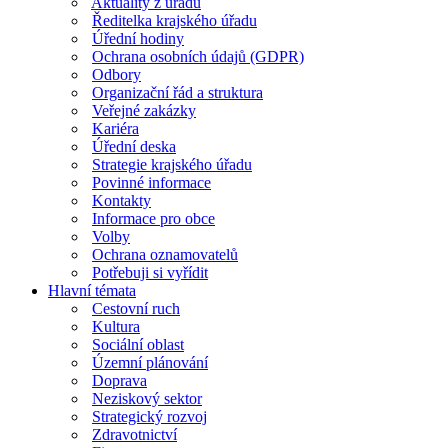
Aktuality z úřadu
Ředitelka krajského úřadu
Úřední hodiny
Ochrana osobních údajů (GDPR)
Odbory
Organizační řád a struktura
Veřejné zakázky
Kariéra
Úřední deska
Strategie krajského úřadu
Povinné informace
Kontakty
Informace pro obce
Volby
Ochrana oznamovatelů
Potřebuji si vyřídit
Hlavní témata
Cestovní ruch
Kultura
Sociální oblast
Územní plánování
Doprava
Neziskový sektor
Strategický rozvoj
Zdravotnictví