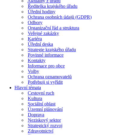
Aktuality z úřadu
Ředitelka krajského úřadu
Úřední hodiny
Ochrana osobních údajů (GDPR)
Odbory
Organizační řád a struktura
Veřejné zakázky
Kariéra
Úřední deska
Strategie krajského úřadu
Povinné informace
Kontakty
Informace pro obce
Volby
Ochrana oznamovatelů
Potřebuji si vyřídit
Hlavní témata
Cestovní ruch
Kultura
Sociální oblast
Územní plánování
Doprava
Neziskový sektor
Strategický rozvoj
Zdravotnictví