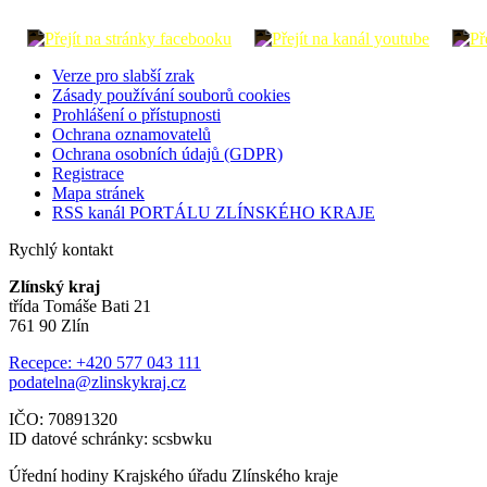
Verze pro slabší zrak
Zásady používání souborů cookies
Prohlášení o přístupnosti
Ochrana oznamovatelů
Ochrana osobních údajů (GDPR)
Registrace
Mapa stránek
RSS kanál PORTÁLU ZLÍNSKÉHO KRAJE
Rychlý kontakt
Zlínský kraj
třída Tomáše Bati 21
761 90 Zlín
Recepce: +420 577 043 111
podatelna@zlinskykraj.cz
IČO: 70891320
ID datové schránky: scsbwku
Úřední hodiny Krajského úřadu Zlínského kraje