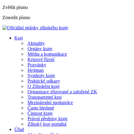
Zvětšit písmo
Zmenšit písmo
Kraj
Aktuality
Orgány kraje
Média a komunikace
Krizové řízení
Pozvánky
Hejtman
Symboly kraje
Praktické odkazy
O Zlínském kraji
Organizace zřizované a založené ZK
Transparentní kraj
Mezinárodní spolupráce
Často hledané
Činnost kraje
Právní předpisy kraje
Zlínský kraj pomáhá
Úřad