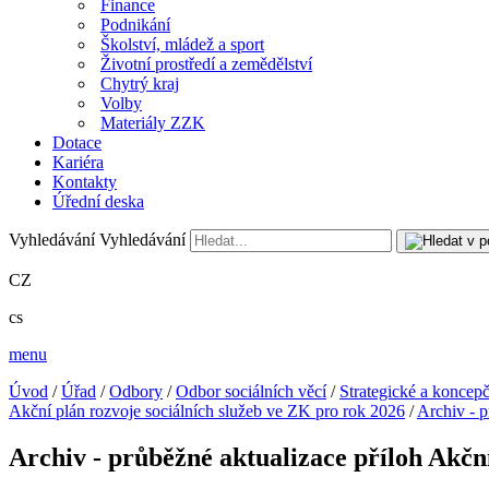
Finance
Podnikání
Školství, mládež a sport
Životní prostředí a zemědělství
Chytrý kraj
Volby
Materiály ZZK
Dotace
Kariéra
Kontakty
Úřední deska
Vyhledávání
Vyhledávání
CZ
cs
menu
Úvod
/
Úřad
/
Odbory
/
Odbor sociálních věcí
/
Strategické a koncep
Akční plán rozvoje sociálních služeb ve ZK pro rok 2026
/
Archiv - p
Archiv - průběžné aktualizace příloh Akčn