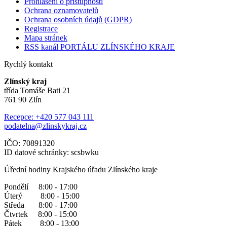
Prohlášení o přístupnosti
Ochrana oznamovatelů
Ochrana osobních údajů (GDPR)
Registrace
Mapa stránek
RSS kanál PORTÁLU ZLÍNSKÉHO KRAJE
Rychlý kontakt
Zlínský kraj
třída Tomáše Bati 21
761 90 Zlín
Recepce: +420 577 043 111
podatelna@zlinskykraj.cz
IČO: 70891320
ID datové schránky: scsbwku
Úřední hodiny Krajského úřadu Zlínského kraje
Pondělí 8:00 - 17:00
Úterý 8:00 - 15:00
Středa 8:00 - 17:00
Čtvrtek 8:00 - 15:00
Pátek 8:00 - 13:00