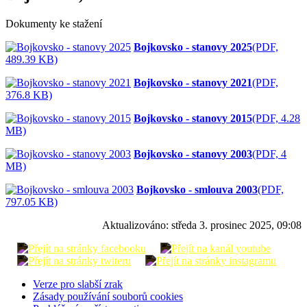
Dokumenty ke stažení
Bojkovsko - stanovy 2025
(PDF,
489.39 KB)
Bojkovsko - stanovy 2021
(PDF,
376.8 KB)
Bojkovsko - stanovy 2015
(PDF, 4.28
MB)
Bojkovsko - stanovy 2003
(PDF, 4
MB)
Bojkovsko - smlouva 2003
(PDF,
797.05 KB)
Aktualizováno:
středa 3. prosinec 2025, 09:08
Verze pro slabší zrak
Zásady používání souborů cookies