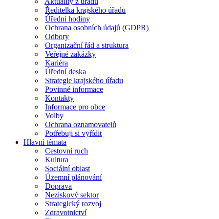
Aktuality z úřadu
Ředitelka krajského úřadu
Úřední hodiny
Ochrana osobních údajů (GDPR)
Odbory
Organizační řád a struktura
Veřejné zakázky
Kariéra
Úřední deska
Strategie krajského úřadu
Povinné informace
Kontakty
Informace pro obce
Volby
Ochrana oznamovatelů
Potřebuji si vyřídit
Hlavní témata
Cestovní ruch
Kultura
Sociální oblast
Územní plánování
Doprava
Neziskový sektor
Strategický rozvoj
Zdravotnictví