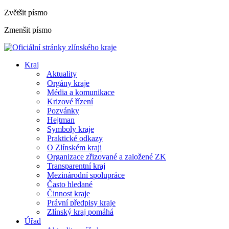
Zvětšit písmo
Zmenšit písmo
Kraj
Aktuality
Orgány kraje
Média a komunikace
Krizové řízení
Pozvánky
Hejtman
Symboly kraje
Praktické odkazy
O Zlínském kraji
Organizace zřizované a založené ZK
Transparentní kraj
Mezinárodní spolupráce
Často hledané
Činnost kraje
Právní předpisy kraje
Zlínský kraj pomáhá
Úřad