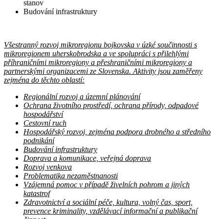
stanov
Budování infrastruktury
Všestranný rozvoj mikroregionu bojkovska v úzké součinnosti s
mikroregionem uherskobrodska a ve spolupráci s přilehlými
příhraničními mikroregiony a přeshraničními mikroregiony a
partnerskými organizacemi ze Slovenska. Aktivity jsou zaměřeny
zejména do těchto oblastí:
Regionální rozvoj a územní plánování
Ochrana životního prostředí, ochrana přírody, odpadové
hospodářství
Cestovní ruch
Hospodářský rozvoj, zejména podpora drobného a středního
podnikání
Budování infrastruktury
Doprava a komunikace, veřejná doprava
Rozvoj venkova
Problematika nezaměstnanosti
Vzájemná pomoc v případě živelních pohrom a jiných
katastrof
Zdravotnictví a sociální péče, kultura, volný čas, sport,
prevence kriminality, vzdělávací informační a publikační