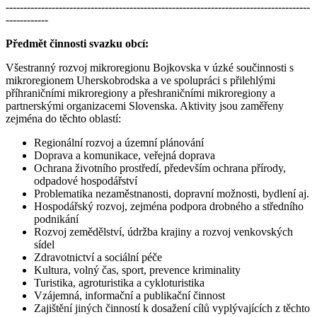
--------------------------------------------------------------------------------------
------------
Předmět činnosti svazku obcí:
Všestranný rozvoj mikroregionu Bojkovska v úzké součinnosti s
mikroregionem Uherskobrodska a ve spolupráci s přilehlými
příhraničními mikroregiony a přeshraničními mikroregiony a
partnerskými organizacemi Slovenska. Aktivity jsou zaměřeny
zejména do těchto oblastí:
Regionální rozvoj a územní plánování
Doprava a komunikace, veřejná doprava
Ochrana životního prostředí, především ochrana přírody,
odpadové hospodářství
Problematika nezaměstnanosti, dopravní možnosti, bydlení aj.
Hospodářský rozvoj, zejména podpora drobného a středního
podnikání
Rozvoj zemědělství, údržba krajiny a rozvoj venkovských
sídel
Zdravotnictví a sociální péče
Kultura, volný čas, sport, prevence kriminality
Turistika, agroturistika a cykloturistika
Vzájemná, informační a publikační činnost
Zajištění jiných činností k dosažení cílů vyplývajících z těchto