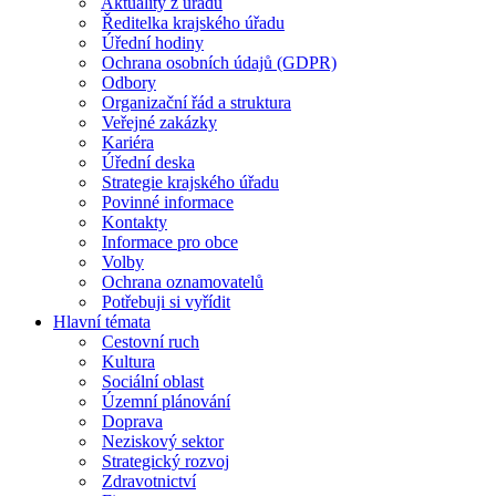
Aktuality z úřadu
Ředitelka krajského úřadu
Úřední hodiny
Ochrana osobních údajů (GDPR)
Odbory
Organizační řád a struktura
Veřejné zakázky
Kariéra
Úřední deska
Strategie krajského úřadu
Povinné informace
Kontakty
Informace pro obce
Volby
Ochrana oznamovatelů
Potřebuji si vyřídit
Hlavní témata
Cestovní ruch
Kultura
Sociální oblast
Územní plánování
Doprava
Neziskový sektor
Strategický rozvoj
Zdravotnictví