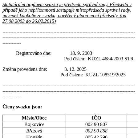
Statutárním orgánem svazku je předseda správní rady. Předsedu v
případě jeho nepřítomnosti zastupuje místopředseda správní rady,
navenek kdokoliv ze svazku, pověřený plnou mocí předsedy. (od
27.08.2003 do 26.02.2015)
--------------------------------------------------------------------------------------
--------------------------------------------------------------------------------------
------------
Registrováno dne: 18. 9. 2003
Pod číslem: KUZL 4684/2003 STR
Změna provedena dne: 3. 12. 2025
Pod číslem: KUZL 108519/2025
--------------------------------------------------------------------------------------
--------------------------------------------------------------------------------------
------------
Členy svazku jsou:
Město/Obec
IČO
Bojkovice
002 90 807
Březová
002 90 858
Hostětín
005 42 296