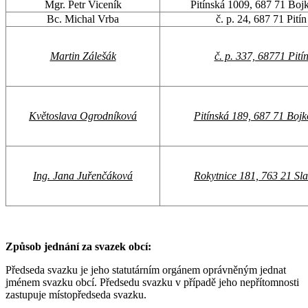
Mgr. Petr Viceník
Pitínská 1009, 687 71 Boj
Bc. Michal Vrba
č. p. 24, 687 71 Pitín
Martin Zálešák
č. p. 337, 68771 Pití
Květoslava Ogrodníková
Pitínská 189, 687 71 Bojk
Ing. Jana Juřenčáková
Rokytnice 181, 763 21 Sla
Způsob jednání za svazek obcí:
Předseda svazku je jeho statutárním orgánem oprávněným jednat
jménem svazku obcí. Předsedu svazku v případě jeho nepřítomnosti
zastupuje místopředseda svazku.