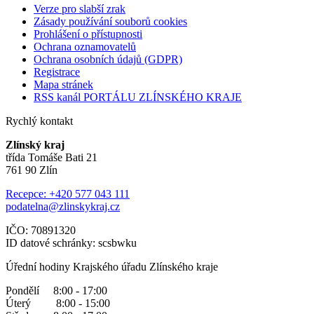
Verze pro slabší zrak
Zásady používání souborů cookies
Prohlášení o přístupnosti
Ochrana oznamovatelů
Ochrana osobních údajů (GDPR)
Registrace
Mapa stránek
RSS kanál PORTÁLU ZLÍNSKÉHO KRAJE
Rychlý kontakt
Zlínský kraj
třída Tomáše Bati 21
761 90 Zlín
Recepce: +420 577 043 111
podatelna@zlinskykraj.cz
IČO: 70891320
ID datové schránky: scsbwku
Úřední hodiny Krajského úřadu Zlínského kraje
Pondělí 8:00 - 17:00
Úterý 8:00 - 15:00