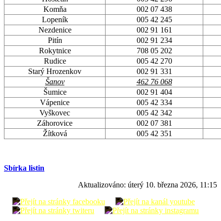
Komňa
002 07 438
Lopeník
005 42 245
Nezdenice
002 91 161
Pitín
002 91 234
Rokytnice
708 05 202
Rudice
005 42 270
Starý Hrozenkov
002 91 331
Šanov
462 76 068
Šumice
002 91 404
Vápenice
005 42 334
Vyškovec
005 42 342
Záhorovice
002 07 381
Žítková
005 42 351
Sbírka listin
Aktualizováno:
úterý 10. března 2026, 11:15