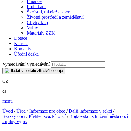
Finance
Podnikání
Školství, mládež a sport
Životní prostředí a zemědělství
Chytrý kraj
Volby
Materiály ZZK
Dotace
Kariéra
Kontakty
Úřední deska
Vyhledávání
Vyhledávání
CZ
cs
menu
Úvod
/
Úřad
/
Informace pro obce
/
Další informace v sekci
/
Svazky obcí
/
Přehled svazků obcí
/
Bojkovsko, sdružení města obcí
- úplný výpis