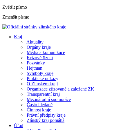
Zvětšit písmo
Zmenšit písmo
Kraj
Aktuality
Orgány kraje
Média a komunikace
Krizové řízení
Pozvánky
Hejtman
Symboly kraje
Praktické odkazy
O Zlínském kraji
Organizace zřizované a založené ZK
Transparentní kraj
Mezinárodní spolupráce
Často hledané
Činnost kraje
Právní předpisy kraje
Zlínský kraj pomáhá
Úřad