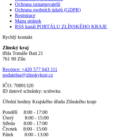
Ochrana oznamovatelů
Ochrana osobních údajů (GDPR)
Registrace
Mapa stránek
RSS kanál PORTÁLU ZLÍNSKÉHO KRAJE
Rychlý kontakt
Zlínský kraj
třída Tomáše Bati 21
761 90 Zlín
Recepce: +420 577 043 111
podatelna@zlinskykraj.cz
IČO: 70891320
ID datové schránky: scsbwku
Úřední hodiny Krajského úřadu Zlínského kraje
Pondělí 8:00 - 17:00
Úterý 8:00 - 15:00
Středa 8:00 - 17:00
Čtvrtek 8:00 - 15:00
Pátek 8:00 - 13:00