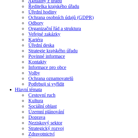
Aktuality z úřadu
Ředitelka krajského úřadu
Úřední hodiny
Ochrana osobních údajů (GDPR)
Odbory
Organizační řád a struktura
Veřejné zakázky
Kariéra
Úřední deska
Strategie krajského úřadu
Povinné informace
Kontakty
Informace pro obce
Volby
Ochrana oznamovatelů
Potřebuji si vyřídit
Hlavní témata
Cestovní ruch
Kultura
Sociální oblast
Územní plánování
Doprava
Neziskový sektor
Strategický rozvoj
Zdravotnictví