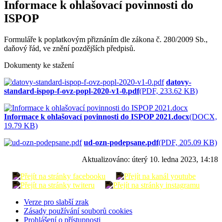
Informace k ohlašovací povinnosti do
ISPOP
Formuláře k poplatkovým přiznáním dle zákona č. 280/2009 Sb.,
daňový řád, ve znění pozdějších předpisů.
Dokumenty ke stažení
datovy-
standard-ispop-f-ovz-popl-2020-v1-0.pdf
(PDF, 233.62 KB)
Informace k ohlašovací povinnosti do ISPOP 2021.docx
(DOCX,
19.79 KB)
ud-ozn-podepsane.pdf
(PDF, 205.09 KB)
Aktualizováno:
úterý 10. ledna 2023, 14:18
Verze pro slabší zrak
Zásady používání souborů cookies
Prohlášení o přístupnosti