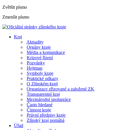
Zvětšit písmo
Zmenšit písmo
Kraj
Aktuality
Orgány kraje
Média a komunikace
Krizové řízení
Pozvánky
Hejtman
Symboly kraje
Praktické odkazy
O Zlínském kraji
Organizace zřizované a založené ZK
Transparentní kraj
Mezinárodní spolupráce
Často hledané
Činnost kraje
Právní předpisy kraje
Zlínský kraj pomáhá
Úřad