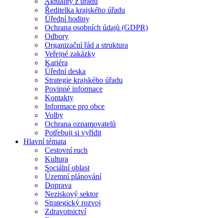
Aktuality z úřadu
Ředitelka krajského úřadu
Úřední hodiny
Ochrana osobních údajů (GDPR)
Odbory
Organizační řád a struktura
Veřejné zakázky
Kariéra
Úřední deska
Strategie krajského úřadu
Povinné informace
Kontakty
Informace pro obce
Volby
Ochrana oznamovatelů
Potřebuji si vyřídit
Hlavní témata
Cestovní ruch
Kultura
Sociální oblast
Územní plánování
Doprava
Neziskový sektor
Strategický rozvoj
Zdravotnictví