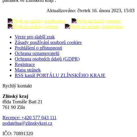
památek ve Zlínském kraji .
Aktualizováno:
čtvrtek 16. února 2023, 15:03
Verze pro slabší zrak
Zásady používání souborů cookies
Prohlášení o přístupnosti
Ochrana oznamovatelů
Ochrana osobních údajů (GDPR)
Registrace
Mapa stránek
RSS kanál PORTÁLU ZLÍNSKÉHO KRAJE
Rychlý kontakt
Zlínský kraj
třída Tomáše Bati 21
761 90 Zlín
Recepce: +420 577 043 111
podatelna@zlinskykraj.cz
IČO: 70891320