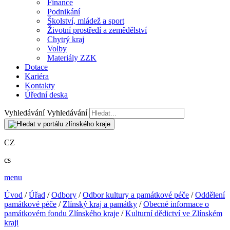
Finance
Podnikání
Školství, mládež a sport
Životní prostředí a zemědělství
Chytrý kraj
Volby
Materiály ZZK
Dotace
Kariéra
Kontakty
Úřední deska
Vyhledávání
Vyhledávání
CZ
cs
menu
Úvod
/
Úřad
/
Odbory
/
Odbor kultury a památkové péče
/
Oddělení
památkové péče
/
Zlínský kraj a památky
/
Obecné informace o
památkovém fondu Zlínského kraje
/
Kulturní dědictví ve Zlínském
kraji