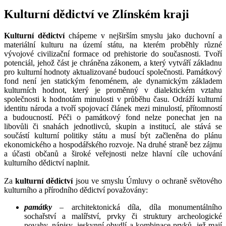
Kulturní dědictví ve Zlínském kraji
Kulturní dědictví
chápeme v nejširším smyslu jako duchovní a
materiální kulturu na území státu, na kterém proběhly různé
vývojové civilizační formace od prehistorie do současnosti. Tvoří
potenciál, jehož část je chráněna zákonem, a který vytváří základnu
pro kulturní hodnoty aktualizované budoucí společnosti. Památkový
fond není jen statickým fenoménem, ale dynamickým základem
kulturních hodnot, který je proměnný v dialektickém vztahu
společnosti k hodnotám minulosti v průběhu času. Odráží kulturní
identitu národa a tvoří spojovací článek mezi minulostí, přítomností
a budoucností. Péči o památkový fond nelze ponechat jen na
libovůli či snahách jednotlivců, skupin a institucí, ale stává se
součástí kulturní politiky státu a musí být začleněna do plánu
ekonomického a hospodářského rozvoje. Na druhé straně bez zájmu
a účasti občanů a široké veřejnosti nelze hlavní cíle uchování
kulturního dědictví naplnit.
Za
kulturní dědictví
jsou ve smyslu Úmluvy o ochraně světového
kulturního a přírodního dědictví považovány:
památky
– architektonická díla, díla monumentálního
sochařství a malířství, prvky či struktury archeologické
povahy, nápisy, jeskynní obydlí a kombinace prvků, jež mají