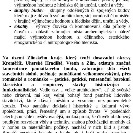
výjimečnou hodnotu z hlediska dějin umění, umění a vědy,
skupiny budov
– skupiny oddělených či spojených budov,
které mají z důvodů své architektury, stejnorodosti či umístění
v krajině výjimečnou hodnotu z hlediska dějin, umění a vědy,
lokality
– výtvory člověka či kombinovaná díla přírody a
člověka a oblasti zahrnující místa archeologických nálezů
mající výjimečnou hodnotu z dějinného, estetického,
etnografického či antropologického hlediska.
Na území Zlínského kraje, který tvoří dosavadní okresy
Kroměříž, Uherské Hradiště, Vsetín a Zlín, existuje značná
koncentrace památkového fondu, zahrnující díla všech
stavebních slohů, počínaje památkami velkomoravskými, přes
románské a románsko – gotické, gotické, renesanční, barokní,
klasicistní a empírové, stavby historizující a
funkcionalistické.
Vedle tzv. „ velké architektury“, ať už světské
nebo církevní, má kraj velmi bohatý fond památek lidového
stavitelství, které dávají městům a vesnicím nezapomenutelné
kouzlo. Tyto památky dokládají historický a kulturní vývoj
společnosti, práci, řemeslný um a způsob života. V posledních
letech jsou stále navštěvovanější, možná proto, že člověk obklopený
prudkým rozvojem vědy a techniky, snahou přecházející mnohdy až
v honbu za materiálními požitky, nachází v nich klid a jistotu.
Rovněž vesnické kostely a kaple, ale i boží muka, zvonice a