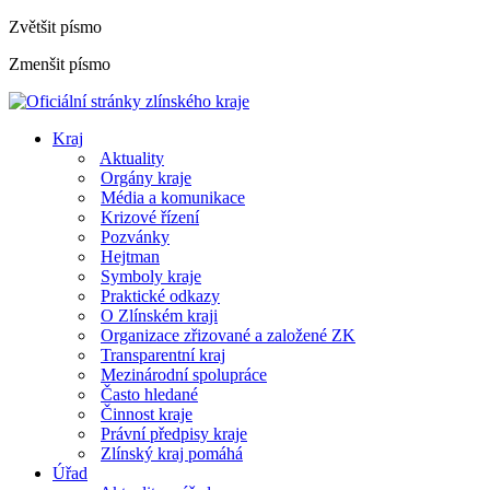
Zvětšit písmo
Zmenšit písmo
Kraj
Aktuality
Orgány kraje
Média a komunikace
Krizové řízení
Pozvánky
Hejtman
Symboly kraje
Praktické odkazy
O Zlínském kraji
Organizace zřizované a založené ZK
Transparentní kraj
Mezinárodní spolupráce
Často hledané
Činnost kraje
Právní předpisy kraje
Zlínský kraj pomáhá
Úřad