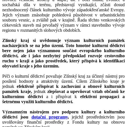
sochařská díla v terénu, představují vynikající, zčásti dosud
nezhodnocený článek kulturního vývoje západokřesťanské Evropy.
Jejich význam znásobuje pohledová působivost v urbanistickém
souboru vesnic, a zvláště pak v krajině. Řada těchto venkovských
církevních staveb má prvořadý význam v rámci stavebního vývoje
regionu v rozmanitých slohových obdobích.
Zlínský kraj si uvědomuje význam kulturních památek
nacházejících se na jeho území. Toto hmotné kulturní dědictví
bere nejen jako významnou součást evropského kulturního
dědictví, ale i jako nezbytný předpoklad rozvoje cestovního
ruchu v kraji a jako prostředek, který přispívá k identifikaci
obyvatel kraje s jeho územím.
Péči o kulturní dědictví považuje Zlínský kraj za účinný nástroj pro
posílení hodnoty a atraktivity území. Cílem Zlínského kraje je
jednak
efektivně přispívat k zachování a obnově kulturních
památek kraje,
jednak
zlepšovat a upevňovat vztah občanů ke
kulturnímu dědictví
a i přispívat k
efektivní propagaci a
šetrnému využití kulturního dědictví.
Významným nástrojem pro podporu kultury a kulturního
dědictví jsou
dotační programy
,
jejichž prostřednictvím jsou
uvolňovány finanční prostředky z Fondu kultury na obnovu