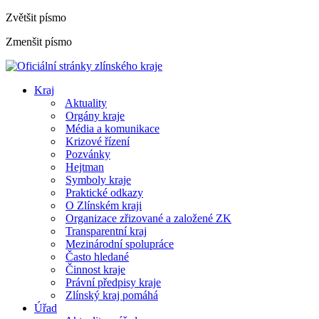
Zvětšit písmo
Zmenšit písmo
Kraj
Aktuality
Orgány kraje
Média a komunikace
Krizové řízení
Pozvánky
Hejtman
Symboly kraje
Praktické odkazy
O Zlínském kraji
Organizace zřizované a založené ZK
Transparentní kraj
Mezinárodní spolupráce
Často hledané
Činnost kraje
Právní předpisy kraje
Zlínský kraj pomáhá
Úřad