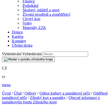
Finance
Podnikání
Školství, mládež a sport
Životní prostředí a zemědělství
Chytrý kraj
Volby
Materiály ZZK
Dotace
Kariéra
Kontakty
Úřední deska
Vyhledávání
Vyhledávání
CZ
cs
menu
Úvod
/
Úřad
/
Odbory
/
Odbor kultury a památkové péče
/
Oddělení
památkové péče
/
Zlínský kraj a památky
/
Obecné informace o
památkovém fondu Zlínského kraje