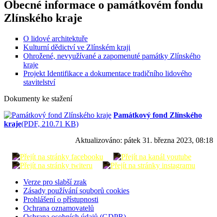
Obecné informace o památkovém fondu
Zlínského kraje
O lidové architektuře
Kulturní dědictví ve Zlínském kraji
Ohrožené, nevyužívané a zapomenuté památky Zlínského
kraje
Projekt Identifikace a dokumentace tradičního lidového
stavitelství
Dokumenty ke stažení
Památkový fond Zlínského
kraje
(PDF, 210.71 KB)
Aktualizováno:
pátek 31. března 2023, 08:18
Verze pro slabší zrak
Zásady používání souborů cookies
Prohlášení o přístupnosti
Ochrana oznamovatelů
Ochrana osobních údajů (GDPR)