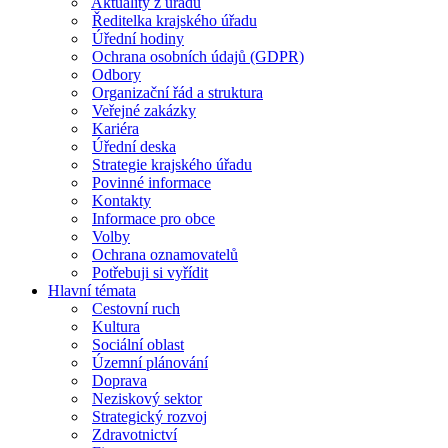
Aktuality z úřadu
Ředitelka krajského úřadu
Úřední hodiny
Ochrana osobních údajů (GDPR)
Odbory
Organizační řád a struktura
Veřejné zakázky
Kariéra
Úřední deska
Strategie krajského úřadu
Povinné informace
Kontakty
Informace pro obce
Volby
Ochrana oznamovatelů
Potřebuji si vyřídit
Hlavní témata
Cestovní ruch
Kultura
Sociální oblast
Územní plánování
Doprava
Neziskový sektor
Strategický rozvoj
Zdravotnictví