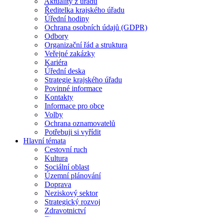
Aktuality z úřadu
Ředitelka krajského úřadu
Úřední hodiny
Ochrana osobních údajů (GDPR)
Odbory
Organizační řád a struktura
Veřejné zakázky
Kariéra
Úřední deska
Strategie krajského úřadu
Povinné informace
Kontakty
Informace pro obce
Volby
Ochrana oznamovatelů
Potřebuji si vyřídit
Hlavní témata
Cestovní ruch
Kultura
Sociální oblast
Územní plánování
Doprava
Neziskový sektor
Strategický rozvoj
Zdravotnictví