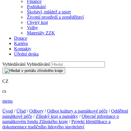
Finance
Podnikání
Školství, mládež a sport
Životní prostředí a zemědělství
Chytrý kraj
Volby
Materiály ZZK
Dotace
Kariéra
Kontakty
Úřední deska
Vyhledávání
Vyhledávání
CZ
cs
menu
Úvod
/
Úřad
/
Odbory
/
Odbor kultury a památkové péče
/
Oddělení
památkové péče
/
Zlínský kraj a památky
/
Obecné informace o
památkovém fondu Zlínského kraje
/
Projekt Identifikace a
dokumentace tradičního lidového stavitelství