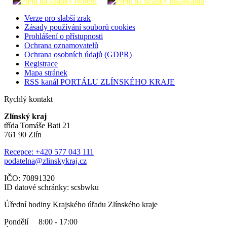
Verze pro slabší zrak
Zásady používání souborů cookies
Prohlášení o přístupnosti
Ochrana oznamovatelů
Ochrana osobních údajů (GDPR)
Registrace
Mapa stránek
RSS kanál PORTÁLU ZLÍNSKÉHO KRAJE
Rychlý kontakt
Zlínský kraj
třída Tomáše Bati 21
761 90 Zlín
Recepce: +420 577 043 111
podatelna@zlinskykraj.cz
IČO: 70891320
ID datové schránky: scsbwku
Úřední hodiny Krajského úřadu Zlínského kraje
Pondělí 8:00 - 17:00