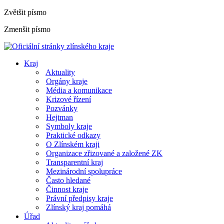
Zvětšit písmo
Zmenšit písmo
Kraj
Aktuality
Orgány kraje
Média a komunikace
Krizové řízení
Pozvánky
Hejtman
Symboly kraje
Praktické odkazy
O Zlínském kraji
Organizace zřizované a založené ZK
Transparentní kraj
Mezinárodní spolupráce
Často hledané
Činnost kraje
Právní předpisy kraje
Zlínský kraj pomáhá
Úřad