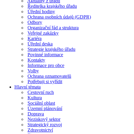
Aktuality z úřadu
Ředitelka krajského úřadu
Úřední hodiny
Ochrana osobních údajů (GDPR)
Odbory
Organizační řád a struktura
Veřejné zakázky
Kariéra
Úřední deska
Strategie krajského úřadu
Povinné informace
Kontakty
Informace pro obce
Volby
Ochrana oznamovatelů
Potřebuji si vyřídit
Hlavní témata
Cestovní ruch
Kultura
Sociální oblast
Územní plánování
Doprava
Neziskový sektor
Strategický rozvoj
Zdravotnictví