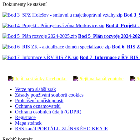
Dokumenty ke stažení
Bod 3_S
Bod 4_Projekt -
Bod 5_Plán rozvoje 2024-202
Bod 6_RIS ZK
Bod 7_Informace z ŘV RIS 
Verze pro slabší zrak
Zásady používání souborů cookies
Prohlášení o přístupnosti
Ochrana oznamovatelů
Ochrana osobních údajů (GDPR)
Registrace
Mapa stránek
RSS kanál PORTÁLU ZLÍNSKÉHO KRAJE
Rychlý kontakt