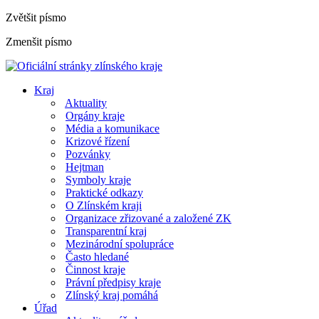
Zvětšit písmo
Zmenšit písmo
Kraj
Aktuality
Orgány kraje
Média a komunikace
Krizové řízení
Pozvánky
Hejtman
Symboly kraje
Praktické odkazy
O Zlínském kraji
Organizace zřizované a založené ZK
Transparentní kraj
Mezinárodní spolupráce
Často hledané
Činnost kraje
Právní předpisy kraje
Zlínský kraj pomáhá
Úřad