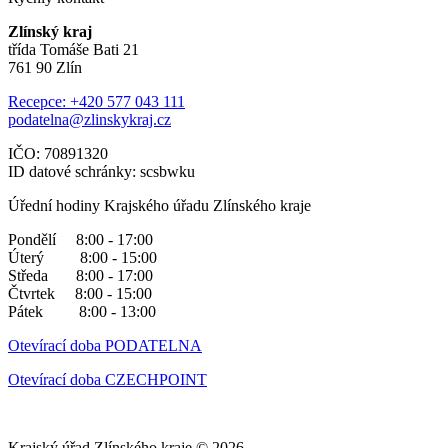
Zlínský kraj
třída Tomáše Bati 21
761 90 Zlín
Recepce: +420 577 043 111
podatelna@zlinskykraj.cz
IČO: 70891320
ID datové schránky: scsbwku
Úřední hodiny Krajského úřadu Zlínského kraje
Pondělí 8:00 - 17:00
Úterý 8:00 - 15:00
Středa 8:00 - 17:00
Čtvrtek 8:00 - 15:00
Pátek 8:00 - 13:00
Otevírací doba PODATELNA
Otevírací doba CZECHPOINT
Krajský úřad Zlínského kraje © 2026