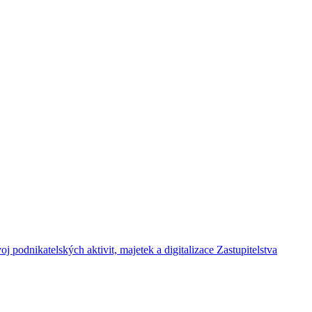
j podnikatelských aktivit, majetek a digitalizace Zastupitelstva