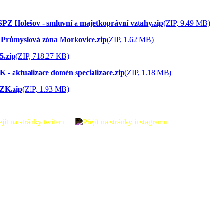
PZ Holešov - smluvní a majetkoprávní vztahy.zip
(ZIP, 9.49 MB)
 Průmyslová zóna Morkovice.zip
(ZIP, 1.62 MB)
5.zip
(ZIP, 718.27 KB)
 - aktualizace domén specializace.zip
(ZIP, 1.18 MB)
ZK.zip
(ZIP, 1.93 MB)