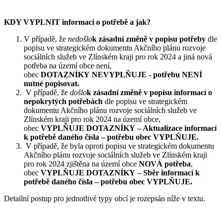
KDY VYPLNIT informaci o potřebě a jak?
V případě, že
nedošlo
k zásadní změně v popisu potřeby
dle
popisu ve strategickém dokumentu Akčního plánu rozvoje
sociálních služeb ve Zlínském kraji pro rok 2024 a jiná nová
potřeba na území obce není,
obec
DOTAZNÍKY NEVYPLŇUJE - potřebu NENÍ
nutné popisovat.
V případě, že
došlo
k zásadní změně v popisu informací o
nepokrytých potřebách
dle popisu ve strategickém
dokumentu Akčního plánu rozvoje sociálních služeb ve
Zlínském kraji pro rok 2024 na území obce,
obec
VYPLŇUJE DOTAZNÍKY – Aktualizace informací
k potřebě daného čísla – potřebu obec VYPLŇUJE.
V případě, že byla oproti popisu ve strategickém dokumentu
Akčního plánu rozvoje sociálních služeb ve Zlínském kraji
pro rok 2024 zjištěna na území obce
NOVÁ potřeba
,
obec
VYPLŇUJE DOTAZNÍKY – Sběr informací k
potřebě daného čísla – potřebu obec VYPLŇUJE.
Detailní postup pro jednotlivé typy obcí je rozepsán níže v textu.