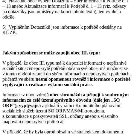
4) Následně obec vybere Dotazník – Sběr informací k Potřebě č. 1
– 13 anebo Aktualizace informací k Potřebě č. 1 - 13 (viz. odkazy
na dotazníky jsou umístěny na konci tohoto textu), ten vyplní a
odešle.
5) Vyplněním Dotazníků jsou informace k potřebě odeslány na
KÚZK.
Jakým způsobem se může zapojit obec III. typu:
V případě, že obec III. typu má k dispozici informaci o nepříznivé
sociální situaci/nepokryté potřebě občana své obce, má možnost se
v tomto období zapojit do sběru informací o nepokrytých potřebách,
přičemž ve sběru
nesmí opomenout rovněž i informace o potřebě
vyplývající z realizace výkonu sociální práce.
Informace z obou zdrojů
obec shromáždí a připojí k souhrnným
informacím za celé území správního obvodu (dále jen „SO
ORP“), vyplývající
z jednání v rámci Komunitního plánování
sociálních služeb území SO ORP/MAS/Mikroregionu,
z komunikace s poskytovateli SSL, občany anebo z vlastního
mapování nepokrytých potřeb aj.
V případě, že by byla oproti obsahu ve strategickém dokumentu