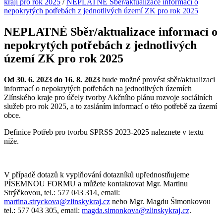
kraji pro rok 2025
/
NEPLATNÉ Sběr/aktualizace informací o
nepokrytých potřebách z jednotlivých území ZK pro rok 2025
NEPLATNÉ Sběr/aktualizace informací o
nepokrytých potřebách z jednotlivých
území ZK pro rok 2025
Od 30. 6. 2023 do 16. 8. 2023
bude možné provést sběr/aktualizaci
informací o nepokrytých potřebách na jednotlivých územích
Zlínského kraje pro účely tvorby Akčního plánu rozvoje sociálních
služeb pro rok 2025, a to zasláním informací o této potřebě za území
obce.
Definice Potřeb pro tvorbu SPRSS 2023-2025 naleznete v textu
níže.
V případě dotazů k vyplňování dotazníků upřednostňujeme
PÍSEMNOU FORMU a můžete kontaktovat Mgr. Martinu
Strýčkovou, tel.: 577 043 314, email:
martina.stryckova@zlinskykraj.cz
nebo Mgr. Magdu Šimonkovou
tel.: 577 043 305, email:
magda.simonkova@zlinskykraj.cz
.