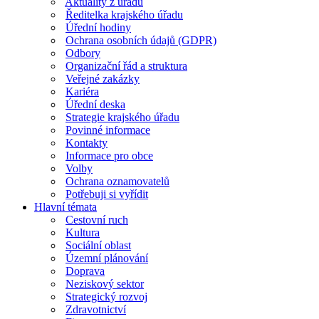
Aktuality z úřadu
Ředitelka krajského úřadu
Úřední hodiny
Ochrana osobních údajů (GDPR)
Odbory
Organizační řád a struktura
Veřejné zakázky
Kariéra
Úřední deska
Strategie krajského úřadu
Povinné informace
Kontakty
Informace pro obce
Volby
Ochrana oznamovatelů
Potřebuji si vyřídit
Hlavní témata
Cestovní ruch
Kultura
Sociální oblast
Územní plánování
Doprava
Neziskový sektor
Strategický rozvoj
Zdravotnictví