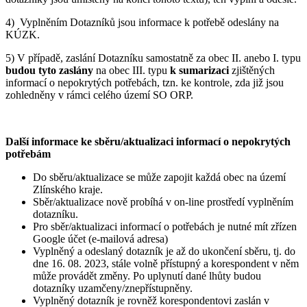
4) Vyplněním Dotazníků jsou informace k potřebě odeslány na
KÚZK.
5) V případě, zaslání Dotazníku samostatně za obec II. anebo I. typu
budou tyto zaslány
na obec III. typu
k sumarizaci
zjištěných
informací o nepokrytých potřebách, tzn. ke kontrole, zda již jsou
zohledněny v rámci celého území SO ORP.
Další informace ke sběru/aktualizaci informací o nepokrytých
potřebám
Do sběru/aktualizace se může zapojit každá obec na území
Zlínského kraje.
Sběr/aktualizace nově probíhá v on-line prostředí vyplněním
dotazníku.
Pro sběr/aktualizaci informací o potřebách je nutné mít zřízen
Google účet (e-mailová adresa)
Vyplněný a odeslaný dotazník je až do ukončení sběru, tj. do
dne 16. 08. 2023, stále volně přístupný a korespondent v něm
může provádět změny. Po uplynutí dané lhůty budou
dotazníky uzamčeny/znepřístupněny.
Vyplněný dotazník je rovněž korespondentovi zaslán v