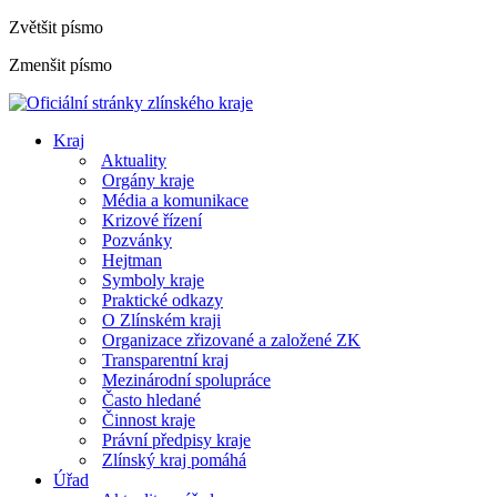
Zvětšit písmo
Zmenšit písmo
Kraj
Aktuality
Orgány kraje
Média a komunikace
Krizové řízení
Pozvánky
Hejtman
Symboly kraje
Praktické odkazy
O Zlínském kraji
Organizace zřizované a založené ZK
Transparentní kraj
Mezinárodní spolupráce
Často hledané
Činnost kraje
Právní předpisy kraje
Zlínský kraj pomáhá
Úřad