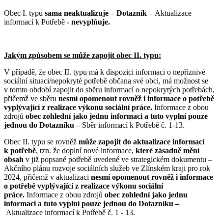
Obec I. typu
sama neaktualizuje – Dotazník –
Aktualizace
informací k Potřebě
- nevyplňuje.
Jakým způsobem se může zapojit obec II. typu:
V případě, že obec II. typu má k dispozici informaci o nepříznivé
sociální situaci/nepokryté potřebě občana své obci, má možnost se
v tomto období zapojit do sběru informací o nepokrytých potřebách,
přičemž ve sběru
nesmí opomenout rovněž i informace o potřebě
vyplývající z realizace výkonu sociální práce.
Informace z obou
zdrojů
obec zohlední jako jednu informaci a tuto vyplní pouze
jednou do Dotazníku –
Sběr informací k Potřebě č. 1-13.
Obec II. typu se rovněž
může zapojit do aktualizace informací
k potřebě
, tzn. že doplní nové informace,
které zásadně mění
obsah
v již popsané potřebě uvedené ve strategickém dokumentu –
Akčního plánu rozvoje sociálních služeb ve Zlínském kraji pro rok
2024, přičemž v aktualizaci
nesmí opomenout rovněž i informace
o potřebě vyplývající z realizace výkonu sociální
práce.
Informace z obou zdrojů
obec zohlední jako jednu
informaci a tuto vyplní pouze jednou do Dotazníku –
Aktualizace informací k Potřebě č. 1 - 13.