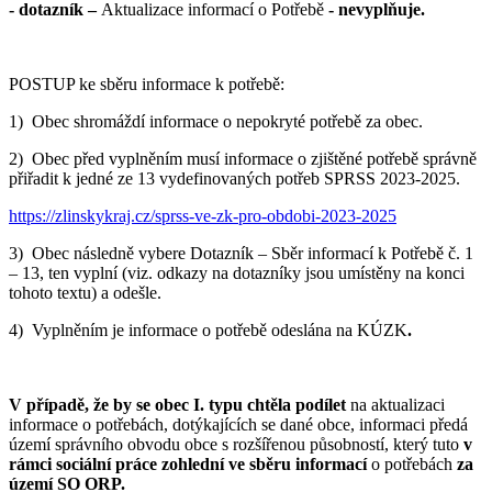
- dotazník –
Aktualizace informací o Potřebě
- nevyplňuje.
POSTUP ke sběru informace k potřebě:
1) Obec shromáždí informace o nepokryté potřebě za obec.
2) Obec před vyplněním musí informace o zjištěné potřebě správně
přiřadit k jedné ze 13 vydefinovaných potřeb SPRSS 2023-2025.
https://zlinskykraj.cz/sprss-ve-zk-pro-obdobi-2023-2025
3) Obec následně vybere Dotazník – Sběr informací k Potřebě č. 1
– 13, ten vyplní (viz. odkazy na dotazníky jsou umístěny na konci
tohoto textu) a odešle.
4) Vyplněním je informace o potřebě odeslána na KÚZK
.
V případě, že by se obec I. typu chtěla podílet
na aktualizaci
informace o potřebách, dotýkajících se dané obce, informaci předá
území správního obvodu obce s rozšířenou působností, který tuto
v
rámci sociální práce zohlední ve sběru informací
o potřebách
za
území SO ORP.