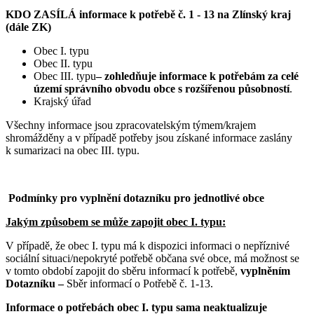
KDO ZASÍLÁ informace k potřebě č. 1 - 13 na Zlínský kraj
(dále ZK)
Obec I. typu
Obec II. typu
Obec III. typu
– zohledňuje informace k potřebám za celé
území správního obvodu obce s rozšířenou působností
.
Krajský úřad
Všechny informace jsou zpracovatelským týmem/krajem
shromážděny a v případě potřeby jsou získané informace zaslány
k sumarizaci na obec III. typu.
Podmínky pro vyplnění dotazníku pro jednotlivé obce
Jakým způsobem se může zapojit obec I. typu:
V případě, že obec I. typu má k dispozici informaci o nepříznivé
sociální situaci/nepokryté potřebě občana své obce, má možnost se
v tomto období zapojit do sběru informací k potřebě,
vyplněním
Dotazníku –
Sběr informací o Potřebě č. 1-13.
Informace o potřebách obec I. typu sama neaktualizuje