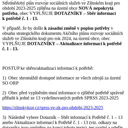
Střednědobý plán rozvoje sociálních služeb ve Zlínském kraji pro
období 2023-2025 zjištěna na území obce
NOVÁ nepokrytá
potřeba
, obec VYPLŇUJE
DOTAZNÍKY – Sběr informací
k potřebě č. 1 - 13.
V případě, že by došlo
k zásadní změně v popisu potřeby
v
obsahu strategického dokumentu Akčního plánu rozvoje sociálních
služeb ve Zlínském kraji pro rok 2024, na území obce, obec
VYPLŇUJE
DOTAZNÍKY – Aktualizace informací k potřebě
č. 1 - 13.
POSTUP ke sběru/aktualizaci informací k potřebě:
1) Obec shromáždí dostupné informace ze všech zdrojů za území
SO ORP
2) Obec před vyplněním musí informace o zjištěné potřebě správně
přiřadit k jedné ze 13 vydefinovaných potřeb SPRSS 2023-2025
https://zlinskykraj.cz/sprss-ve-zk-pro-obdobi-2023-2025
3) Následně vybere Dotazník – Sběr informací k Potřebě č. 1 – 13
anebo Aktualizace informací k Potřebě č. 1 - 13 (viz. odkazy na
dotazníky jsou umístěny na konci tohoto textu), ten vyplní a odešle.