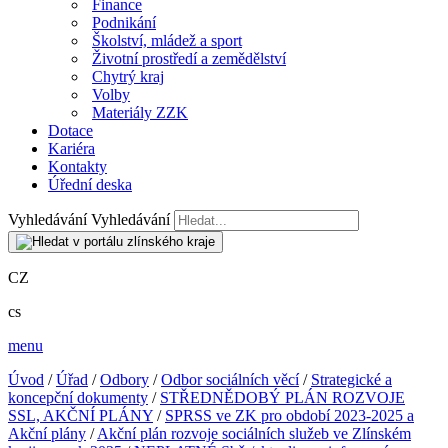
Finance
Podnikání
Školství, mládež a sport
Životní prostředí a zemědělství
Chytrý kraj
Volby
Materiály ZZK
Dotace
Kariéra
Kontakty
Úřední deska
Vyhledávání
Vyhledávání
CZ
cs
menu
Úvod
/
Úřad
/
Odbory
/
Odbor sociálních věcí
/
Strategické a
koncepční dokumenty
/
STŘEDNĚDOBÝ PLÁN ROZVOJE
SSL, AKČNÍ PLÁNY
/
SPRSS ve ZK pro období 2023-2025 a
Akční plány
/
Akční plán rozvoje sociálních služeb ve Zlínském