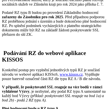
sociálních služeb ve Zlínském kraji pro rok 2024 jako příloha č. 7.
Podané RZ typu B budou po provedení Základního hodnocení
zařazeny do Zásobníku pro rok 2025
. Před případnou podporou
RZ proběhnou jednání s územím a bude dokončeno plné hodnocení
RZ. Po splnění podmínek vycházejících z platného strategického
dokumentu může být RZ na základě žádosti poskytovatele SSL
přeřazen do sítí ZK.
Podávání RZ do webové aplikace
KISSOS
Konkrétní postup pro vyplnění jednotlivých typů RZ je součástí
návodu ve webové aplikaci KISSoS,
www.kissos.cz
. Vyplňujte
pouze barevně označené části RZ dle typu RZ A / B dle návodu.
V případě, že poskytovatel SSL reaguje na více bodů v rámci
vyhlášené Výzvy
, je nezbytné, aby podal RZ typu A samostatně na
každý bod Výzvy
(příklad: poskytovatel SSL reaguje na
bod 1a) a
bod 2b) - podá 2 RZ typu A).
Plné hodnocení bude u RZ typu A.