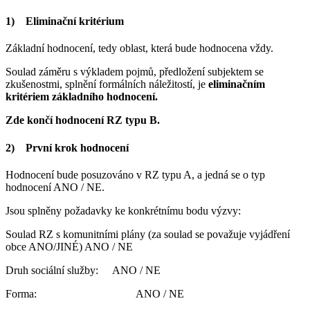
1)
Eliminační kritérium
Základní hodnocení, tedy oblast, která bude hodnocena vždy.
Soulad záměru s výkladem pojmů, předložení subjektem se
zkušenostmi, splnění formálních náležitostí, je
eliminačním
kritériem základního hodnocení.
Zde končí hodnocení RZ typu B.
2)
První krok hodnocení
Hodnocení bude posuzováno v RZ typu A, a jedná se o typ
hodnocení ANO / NE.
Jsou splněny požadavky ke konkrétnímu bodu výzvy:
Soulad RZ s komunitními plány (za soulad se považuje vyjádření
obce ANO/JINÉ) ANO / NE
Druh sociální služby: ANO / NE
Forma: ANO / NE