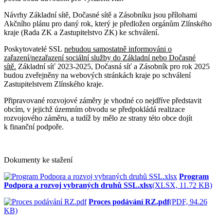
Návrhy Základní sítě, Dočasné sítě a Zásobníku jsou přílohami
Akčního plánu pro daný rok, který je předložen orgánům Zlínského
kraje (Rada ZK a Zastupitelstvo ZK) ke schválení.
Poskytovatelé SSL
nebudou samostatně informováni o
zařazení/nezařazení sociální služby do Základní nebo Dočasné
sítě.
Základní síť 2023-2025, Dočasná síť a Zásobník pro rok 2025
budou zveřejněny na webových stránkách kraje po schválení
Zastupitelstvem Zlínského kraje.
Připravované rozvojové záměry je vhodné co nejdříve představit
obcím, v jejichž územním obvodu se předpokládá realizace
rozvojového záměru, a tudíž by mělo ze strany této obce dojít
k finanční podpoře.
Dokumenty ke stažení
Program
Podpora a rozvoj vybraných druhů SSL.xlsx
(XLSX, 11.72 KB)
Proces podávání RZ.pdf
(PDF, 94.26
KB)