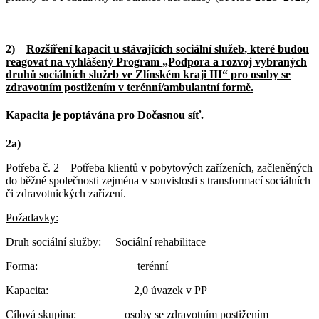
2)
Rozšíření kapacit u stávajících sociální služeb, které budou
reagovat na vyhlášený Program „Podpora a rozvoj vybraných
druhů sociálních služeb ve Zlínském kraji III“ pro osoby se
zdravotním postižením v terénní/ambulantní formě
.
Kapacita je poptávána pro Dočasnou síť.
2a)
Potřeba č. 2 – Potřeba klientů v pobytových zařízeních, začleněných
do běžné společnosti zejména v souvislosti s transformací sociálních
či zdravotnických zařízení.
Požadavky:
Druh sociální služby: Sociální rehabilitace
Forma: terénní
Kapacita: 2,0 úvazek v PP
Cílová skupina: osoby se zdravotním postižením