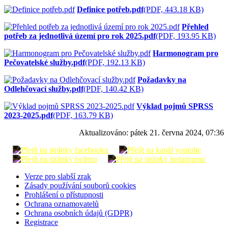
Definice potřeb.pdf
(PDF, 443.18 KB)
Přehled
potřeb za jednotlivá území pro rok 2025.pdf
(PDF, 193.95 KB)
Harmonogram pro
Pečovatelské služby.pdf
(PDF, 192.13 KB)
Požadavky na
Odlehčovací služby.pdf
(PDF, 140.42 KB)
Výklad pojmů SPRSS
2023-2025.pdf
(PDF, 163.79 KB)
Aktualizováno:
pátek 21. června 2024, 07:36
Verze pro slabší zrak
Zásady používání souborů cookies
Prohlášení o přístupnosti
Ochrana oznamovatelů
Ochrana osobních údajů (GDPR)
Registrace