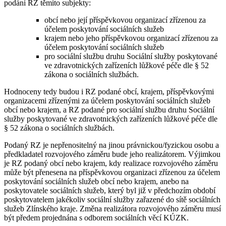
podání RZ těmito subjekty:
obcí nebo její příspěvkovou organizací zřízenou za
účelem poskytování sociálních služeb
krajem nebo jeho příspěvkovou organizací zřízenou za
účelem poskytování sociálních služeb
pro sociální službu druhu Sociální služby poskytované
ve zdravotnických zařízeních lůžkové péče dle § 52
zákona o sociálních službách.
Hodnoceny tedy budou i RZ podané obcí, krajem, příspěvkovými
organizacemi zřízenými za účelem poskytování sociálních služeb
obcí nebo krajem, a RZ podané pro sociální službu druhu Sociální
služby poskytované ve zdravotnických zařízeních lůžkové péče dle
§ 52 zákona o sociálních službách.
Podaný RZ je nepřenositelný na jinou právnickou/fyzickou osobu a
předkladatel rozvojového záměru bude jeho realizátorem. Výjimkou
je RZ podaný obcí nebo krajem, kdy realizace rozvojového záměru
může být přenesena na příspěvkovou organizaci zřízenou za účelem
poskytování sociálních služeb obcí nebo krajem, anebo na
poskytovatele sociálních služeb, který byl již v předchozím období
poskytovatelem jakékoliv sociální služby zařazené do sítě sociálních
služeb Zlínského kraje. Změna realizátora rozvojového záměru musí
být předem projednána s odborem sociálních věcí KÚZK.