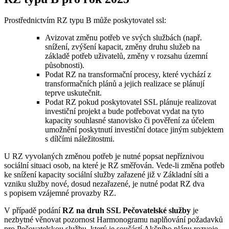
Prostřednictvím RZ typu B může poskytovatel ssl:
Avizovat změnu potřeb ve svých službách (např.
snížení, zvýšení kapacit, změny druhu služeb na
základě potřeb uživatelů, změny v rozsahu územní
působnosti).
Podat RZ na transformační procesy, které vychází z
transformačních plánů a jejich realizace se plánují
teprve uskutečnit.
Podat RZ pokud poskytovatel SSL plánuje realizovat
investiční projekt a bude potřebovat vydat na tyto
kapacity souhlasné stanovisko či pověření za účelem
umožnění poskytnutí investiční dotace jiným subjektem
s dílčími náležitostmi.
U RZ vyvolaných změnou potřeb je nutné popsat nepříznivou
sociální situaci osob, na které je RZ směřován. Vede-li změna potřeb
ke snížení kapacity sociální služby zařazené již v Základní síti a
vzniku služby nové, dosud nezařazené, je nutné podat RZ dva
s popisem vzájemné provazby RZ.
V případě podání
RZ na druh SSL Pečovatelské služby
je
nezbytné věnovat pozornost Harmonogramu naplňování požadavků
pro Pečovatelskou službu, který je součástí Akčního plánu rozvoje