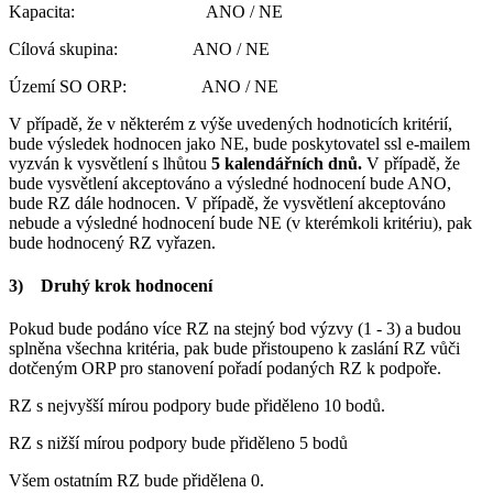
Kapacita: ANO / NE
Cílová skupina: ANO / NE
Území SO ORP: ANO / NE
V případě, že v některém z výše uvedených hodnoticích kritérií,
bude výsledek hodnocen jako NE, bude poskytovatel ssl e-mailem
vyzván k vysvětlení s lhůtou
5 kalendářních dnů.
V případě, že
bude vysvětlení akceptováno a výsledné hodnocení bude ANO,
bude RZ dále hodnocen. V případě, že vysvětlení akceptováno
nebude a výsledné hodnocení bude NE (v kterémkoli kritériu), pak
bude hodnocený RZ vyřazen.
3) Druhý krok hodnocení
Pokud bude podáno více RZ na stejný bod výzvy (1 - 3) a budou
splněna všechna kritéria, pak bude přistoupeno k zaslání RZ vůči
dotčeným ORP pro stanovení pořadí podaných RZ k podpoře.
RZ s nejvyšší mírou podpory bude přiděleno 10 bodů.
RZ s nižší mírou podpory bude přiděleno 5 bodů
Všem ostatním RZ bude přidělena 0.