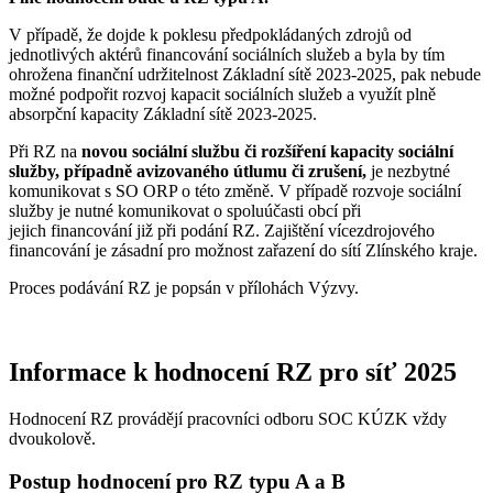
V případě, že dojde k poklesu předpokládaných zdrojů od
jednotlivých aktérů financování sociálních služeb a byla by tím
ohrožena finanční udržitelnost Základní sítě 2023-2025, pak nebude
možné podpořit rozvoj kapacit sociálních služeb a využít plně
absorpční kapacity Základní sítě 2023-2025.
Při RZ na
novou sociální službu či rozšíření kapacity sociální
služby, případně avizovaného útlumu či zrušení,
je nezbytné
komunikovat s SO ORP o této změně. V případě rozvoje sociální
služby je nutné komunikovat o spoluúčasti obcí při
jejich financování již při podání RZ. Zajištění vícezdrojového
financování je zásadní pro možnost zařazení do sítí Zlínského kraje.
Proces podávání RZ je popsán v přílohách Výzvy.
Informace k hodnocení RZ pro síť 2025
Hodnocení RZ provádějí pracovníci odboru SOC KÚZK vždy
dvoukolově.
Postup hodnocení pro RZ typu A a B