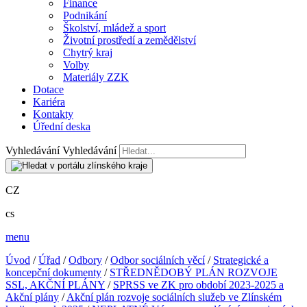
Finance
Podnikání
Školství, mládež a sport
Životní prostředí a zemědělství
Chytrý kraj
Volby
Materiály ZZK
Dotace
Kariéra
Kontakty
Úřední deska
Vyhledávání
Vyhledávání
CZ
cs
menu
Úvod
/
Úřad
/
Odbory
/
Odbor sociálních věcí
/
Strategické a
koncepční dokumenty
/
STŘEDNĚDOBÝ PLÁN ROZVOJE
SSL, AKČNÍ PLÁNY
/
SPRSS ve ZK pro období 2023-2025 a
Akční plány
/
Akční plán rozvoje sociálních služeb ve Zlínském