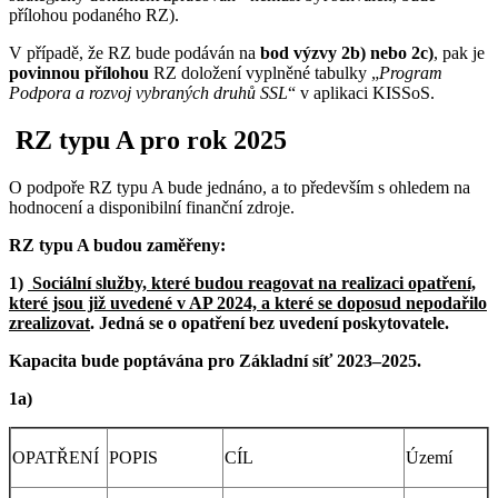
přílohou podaného RZ).
V případě, že RZ bude podáván na
bod výzvy 2b) nebo 2c)
, pak je
povinnou přílohou
RZ doložení vyplněné tabulky „
Program
Podpora a rozvoj vybraných druhů SSL
“ v aplikaci KISSoS.
RZ typu A pro rok 2025
O podpoře RZ typu A bude jednáno, a to především s ohledem na
hodnocení a disponibilní finanční zdroje.
RZ typu A budou zaměřeny:
1)
Sociální služby, které budou reagovat na realizaci opatření,
které jsou již uvedené v AP 2024, a které se doposud nepodařilo
zrealizovat
. Jedná se o opatření bez uvedení poskytovatele.
Kapacita bude poptávána pro Základní síť 2023–2025.
1a)
OPATŘENÍ
POPIS
CÍL
Území