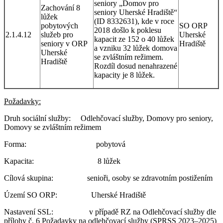
seniory „Domov pro
Zachování 8
seniory Uherské Hradiště“
lůžek
(ID 8332631), kde v roce
pobytových
SO ORP
2018 došlo k poklesu
2.1.4.12
služeb pro
Uherské
kapacit ze 152 o 40 lůžek
seniory v ORP
Hradiště
a vzniku 32 lůžek domova
Uherské
se zvláštním režimem.
Hradiště
Rozdíl dosud nenahrazené
kapacity je 8 lůžek.
Požadavky:
Druh sociální služby: Odlehčovací služby, Domovy pro seniory,
Domovy se zvláštním režimem
Forma: pobytová
Kapacita: 8 lůžek
Cílová skupina: senioři, osoby se zdravotním postižením
Území SO ORP: Uherské Hradiště
Nastavení SSL: v případě RZ na Odlehčovací služby dle
přílohy č. 6 Požadavky na odlehčovací služby (SPRSS 2023–2025)