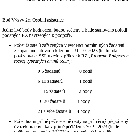
Bod Výzvy 2c) Osobní asistence
Jednotlivé body hodnocení budou sečteny a bude stanoveno pořadí
podaných RZ navržených k podpoře.
Počet žadatelů zařazených v evidenci odmítnutých žadatelů
z kapacitních důvodů k termínu 31. 10. 2023 (tento údaj
poskytovatel SSL uvede v příloze k RZ „
Program Podpora a
rozvoj vybraných druhů SSL
“):
0-5 žadatelů 0 bodů
6-10 žadatelů 1 bodů
11-15 žadatelů 2 body
16-20 žadatelů 3 body
21 a více žadatelů 4 body
Počet hodin přímé péče včetně cesty na průměrný přepočtený
úvazek pracovníka v přímé péči/den k 30. 9. 2023 (bude
ověřeno pracovníky KÚZK z dat uvedených v aplikaci