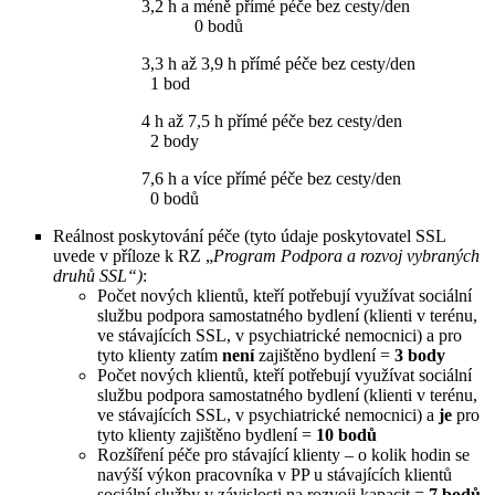
3,2 h a méně přímé péče bez cesty/den
0 bodů
3,3 h až 3,9 h přímé péče bez cesty/den
1 bod
4 h až 7,5 h přímé péče bez cesty/den
2 body
7,6 h a více přímé péče bez cesty/den
0 bodů
Reálnost poskytování péče (tyto údaje poskytovatel SSL
uvede v příloze k RZ „
Program Podpora a rozvoj vybraných
druhů SSL“)
:
Počet nových klientů, kteří potřebují využívat sociální
službu podpora samostatného bydlení (klienti v terénu,
ve stávajících SSL, v psychiatrické nemocnici) a pro
tyto klienty zatím
není
zajištěno bydlení =
3 body
Počet nových klientů, kteří potřebují využívat sociální
službu podpora samostatného bydlení (klienti v terénu,
ve stávajících SSL, v psychiatrické nemocnici) a
je
pro
tyto klienty zajištěno bydlení =
10 bodů
Rozšíření péče pro stávající klienty – o kolik hodin se
navýší výkon pracovníka v PP u stávajících klientů
sociální služby v závislosti na rozvoji kapacit =
7 bodů