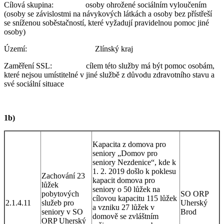
Cílová skupina: osoby ohrožené sociálním vyloučením
(osoby se závislostmi na návykových látkách a osoby bez přístřeší
se sníženou soběstačností, které vyžadují pravidelnou pomoc jiné
osoby)
Území: Zlínský kraj
Zaměření SSL: cílem této služby má být pomoc osobám,
které nejsou umístitelné v jiné službě z důvodu zdravotního stavu a
své sociální situace
1b)
Kapacita z domova pro
seniory „Domov pro
seniory Nezdenice“, kde k
1. 2. 2019 došlo k poklesu
Zachování 23
kapacit domova pro
lůžek
seniory o 50 lůžek na
pobytových
SO ORP
cílovou kapacitu 115 lůžek
2.1.4.11
služeb pro
Uherský
a vzniku 27 lůžek v
seniory v SO
Brod
domově se zvláštním
ORP Uherský