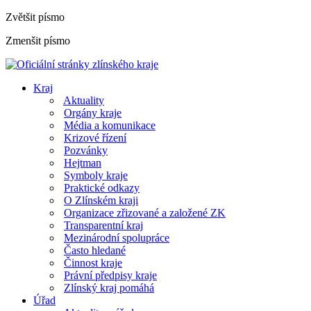
Zvětšit písmo
Zmenšit písmo
Kraj
Aktuality
Orgány kraje
Média a komunikace
Krizové řízení
Pozvánky
Hejtman
Symboly kraje
Praktické odkazy
O Zlínském kraji
Organizace zřizované a založené ZK
Transparentní kraj
Mezinárodní spolupráce
Často hledané
Činnost kraje
Právní předpisy kraje
Zlínský kraj pomáhá
Úřad