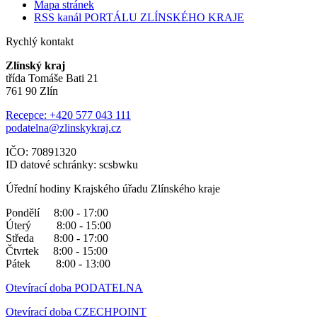
Mapa stránek
RSS kanál PORTÁLU ZLÍNSKÉHO KRAJE
Rychlý kontakt
Zlínský kraj
třída Tomáše Bati 21
761 90 Zlín
Recepce: +420 577 043 111
podatelna@zlinskykraj.cz
IČO: 70891320
ID datové schránky: scsbwku
Úřední hodiny Krajského úřadu Zlínského kraje
Pondělí 8:00 - 17:00
Úterý 8:00 - 15:00
Středa 8:00 - 17:00
Čtvrtek 8:00 - 15:00
Pátek 8:00 - 13:00
Otevírací doba PODATELNA
Otevírací doba CZECHPOINT