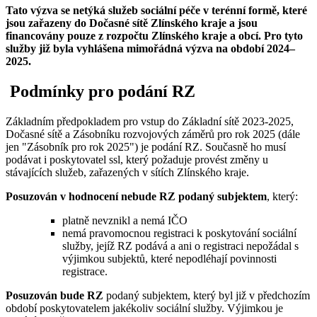
Tato výzva se netýká služeb sociální péče v terénní formě, které
jsou zařazeny do Dočasné sítě Zlínského kraje a jsou
financovány pouze z rozpočtu Zlínského kraje a obcí. Pro tyto
služby již byla vyhlášena mimořádná výzva na období 2024–
2025.
Podmínky pro podání RZ
Základním předpokladem pro vstup do Základní sítě 2023-2025,
Dočasné sítě a Zásobníku rozvojových záměrů pro rok 2025 (dále
jen "Zásobník pro rok 2025") je podání RZ. Současně ho musí
podávat i poskytovatel ssl, který požaduje provést změny u
stávajících služeb, zařazených v sítích Zlínského kraje.
Posuzován v hodnocení nebude RZ podaný subjektem
, který:
platně nevznikl a nemá IČO
nemá pravomocnou registraci k poskytování sociální
služby, jejíž RZ podává a ani o registraci nepožádal s
výjimkou subjektů, které nepodléhají povinnosti
registrace.
Posuzován bude RZ
podaný subjektem, který byl již v předchozím
období poskytovatelem jakékoliv sociální služby. Výjimkou je