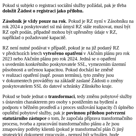
Pokud si subjekt o registraci sociální služby požádal, pak je třeba
doložit Žádost o registraci jako přílohu.
Zásobník je vždy pouze na rok
. Pokud je RZ nyní v Zásobníku na
rok 2024 a poskytovatel ssl má úmysl RZ stále realizovat, musí být
RZ opět podán, případně mohou být upřesněny údaje v RZ,
například o požadované kapacitě.
RZ není nutné podávat v případě, pokud je na již podaný RZ
v předchozích letech
vytvořeno
opatření
v Akčním plánu pro rok
2023 nebo Akčním plánu pro rok 2024. Jedná se o opatření
s uvedením konkrétního poskytovatele SSL, vymezením územní
působnosti a určenou kapacitou. Pokud dochází ke změně
v realizaci opatření (např. posun termínu), tyto změny jsou
v dokumentech prováděny na základě zaslané Žádosti o změny
poskytovatelem SSL do datové schránky Zlínského kraje.
Pokud se bude jednat o
transformaci
, tedy změnu pobytové služby
s ústavním charakterem pro osoby s postižením na bydlení a
podporu v běžném prostředí a i proces snižování kapacity či úplného
opuštění pobytové služby, pak je
povinnou přílohou potvrzení
statutárního zástupce
o tom, že započala příprava transformačního
procesu, tvorba a zpracování transformačního plánu a že jsou
zmapovány potřeby klientů (pokud je transformační plán či jiný
strategický dokument zpracován - nemusí být schválen, bude