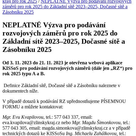
kraji pro rok 2025
/
NEPLATNÉ Výzva pro podávání rozvojových
záměrů pro rok 2025 do Základní sítě 2023–2025, Dočasné sítě a
Zásobníku 2025
NEPLATNÉ Výzva pro podávání
rozvojových záměrů pro rok 2025 do
Základní sítě 2023–2025, Dočasné sítě a
Zásobníku 2025
Od 3. 11. 2023 do 21. 11. 2023 je otevřena webová aplikace
KISSoS pro podávání rozvojových záměrů (dále jen „RZ“) pro
rok 2025 typu A a B.
Definice Základní sítě, Dočasné sítě a Zásobníku naleznete v
dokumentech níže.
V případě dotazů k podávání RZ upřednostňujeme PÍSEMNOU
FORMU a můžete kontaktovat:
Mgr. Evu Kvapilovou
, tel.: 577 043 337, email:
eva.kvapilova@zlinskykraj.cz nebo
Mgr. Magdu Šimonkovou
, tel.:
577 043 305, email: magda.simonkova@zlinskykraj.cz a v případě
technických dotazů ke KISSoSu
Ing. Michaelu Zahálkovou,
tel.: