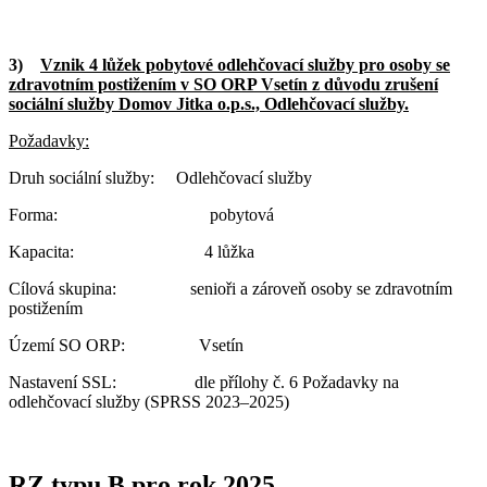
3)
Vznik 4 lůžek pobytové odlehčovací služby pro osoby se
zdravotním postižením v SO ORP Vsetín z důvodu zrušení
sociální služby Domov Jitka o.p.s., Odlehčovací služby.
Požadavky:
Druh sociální služby: Odlehčovací služby
Forma: pobytová
Kapacita: 4 lůžka
Cílová skupina: senioři a zároveň osoby se zdravotním
postižením
Území SO ORP: Vsetín
Nastavení SSL: dle přílohy č. 6 Požadavky na
odlehčovací služby (SPRSS 2023–2025)
RZ typu B pro rok 2025