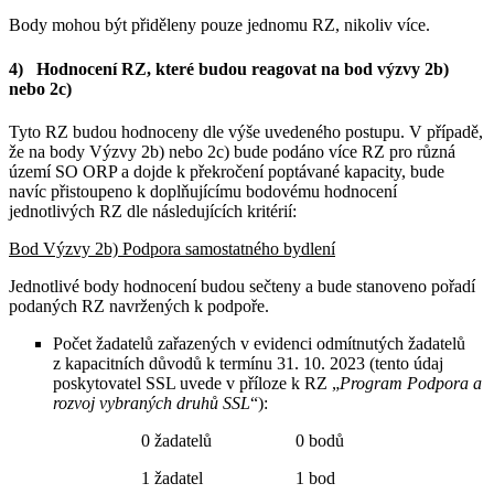
Body mohou být přiděleny pouze jednomu RZ, nikoliv více.
4) Hodnocení RZ, které budou reagovat na bod výzvy 2b)
nebo 2c)
Tyto RZ budou hodnoceny dle výše uvedeného postupu. V případě,
že na body Výzvy 2b) nebo 2c) bude podáno více RZ pro různá
území SO ORP a dojde k překročení poptávané kapacity, bude
navíc přistoupeno k doplňujícímu bodovému hodnocení
jednotlivých RZ dle následujících kritérií:
Bod Výzvy 2b) Podpora samostatného bydlení
Jednotlivé body hodnocení budou sečteny a bude stanoveno pořadí
podaných RZ navržených k podpoře.
Počet žadatelů zařazených v evidenci odmítnutých žadatelů
z kapacitních důvodů k termínu 31. 10. 2023 (tento údaj
poskytovatel SSL uvede v příloze k RZ „
Program Podpora a
rozvoj vybraných druhů SSL
“):
0 žadatelů 0 bodů
1 žadatel 1 bod