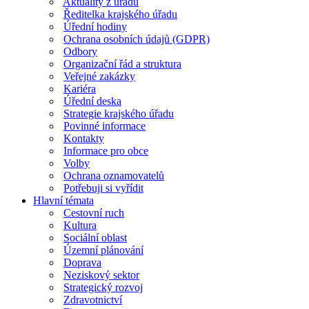
Aktuality z úřadu
Ředitelka krajského úřadu
Úřední hodiny
Ochrana osobních údajů (GDPR)
Odbory
Organizační řád a struktura
Veřejné zakázky
Kariéra
Úřední deska
Strategie krajského úřadu
Povinné informace
Kontakty
Informace pro obce
Volby
Ochrana oznamovatelů
Potřebuji si vyřídit
Hlavní témata
Cestovní ruch
Kultura
Sociální oblast
Územní plánování
Doprava
Neziskový sektor
Strategický rozvoj
Zdravotnictví