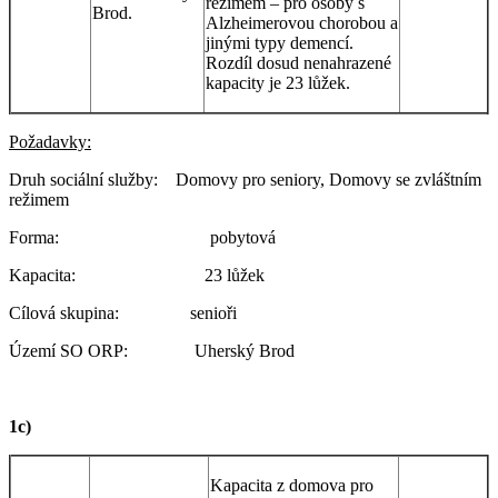
režimem – pro osoby s
Brod.
Alzheimerovou chorobou a
jinými typy demencí.
Rozdíl dosud nenahrazené
kapacity je 23 lůžek.
Požadavky:
Druh sociální služby: Domovy pro seniory, Domovy se zvláštním
režimem
Forma: pobytová
Kapacita: 23 lůžek
Cílová skupina: senioři
Území SO ORP: Uherský Brod
1c)
Kapacita z domova pro