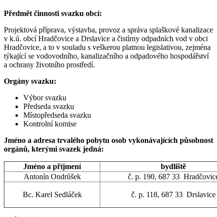
Předmět činnosti svazku obcí:
Projektová příprava, výstavba, provoz a správa splaškové kanalizace
v k.ú. obcí Hradčovice a Drslavice a čistírny odpadních vod v obci
Hradčovice, a to v souladu s veškerou platnou legislativou, zejména
týkající se vodovodního, kanalizačního a odpadového hospodářství
a ochrany životního prostředí.
Orgány svazku:
Výbor svazku
Předseda svazku
Místopředseda svazku
Kontrolní komise
Jméno a adresa trvalého pobytu osob vykonávajících působnost
orgánů, kterými svazek jedná:
Jméno a příjmení
bydliště
Antonín Ondrůšek
č. p. 190, 687 33 Hradčovic
Bc. Karel Sedláček
č. p. 118, 687 33 Drslavice