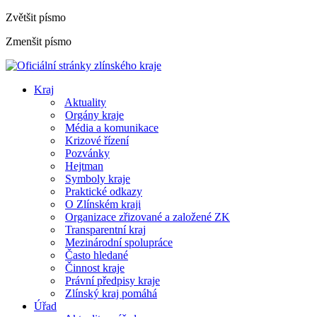
Zvětšit písmo
Zmenšit písmo
Kraj
Aktuality
Orgány kraje
Média a komunikace
Krizové řízení
Pozvánky
Hejtman
Symboly kraje
Praktické odkazy
O Zlínském kraji
Organizace zřizované a založené ZK
Transparentní kraj
Mezinárodní spolupráce
Často hledané
Činnost kraje
Právní předpisy kraje
Zlínský kraj pomáhá
Úřad