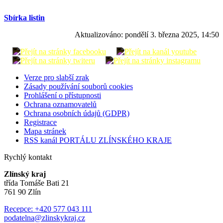
Sbírka listin
Aktualizováno:
pondělí 3. března 2025, 14:50
Verze pro slabší zrak
Zásady používání souborů cookies
Prohlášení o přístupnosti
Ochrana oznamovatelů
Ochrana osobních údajů (GDPR)
Registrace
Mapa stránek
RSS kanál PORTÁLU ZLÍNSKÉHO KRAJE
Rychlý kontakt
Zlínský kraj
třída Tomáše Bati 21
761 90 Zlín
Recepce: +420 577 043 111
podatelna@zlinskykraj.cz