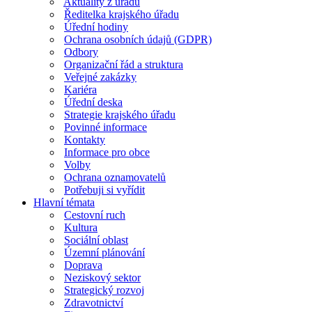
Aktuality z úřadu
Ředitelka krajského úřadu
Úřední hodiny
Ochrana osobních údajů (GDPR)
Odbory
Organizační řád a struktura
Veřejné zakázky
Kariéra
Úřední deska
Strategie krajského úřadu
Povinné informace
Kontakty
Informace pro obce
Volby
Ochrana oznamovatelů
Potřebuji si vyřídit
Hlavní témata
Cestovní ruch
Kultura
Sociální oblast
Územní plánování
Doprava
Neziskový sektor
Strategický rozvoj
Zdravotnictví