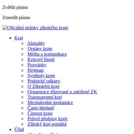
Zvětšit písmo
Zmenšit písmo
Kraj
Aktuality
Orgány kraje
Média a komunikace
Krizové řízení
Pozvánky
Hejtman
Symboly kraje
Praktické odkazy
O Zlínském kraji
Organizace zřizované a založené ZK
Transparentní kraj
Mezinárodní spolupráce
Často hledané
Činnost kraje
Právní předpisy kraje
Zlínský kraj pomáhá
Úřad