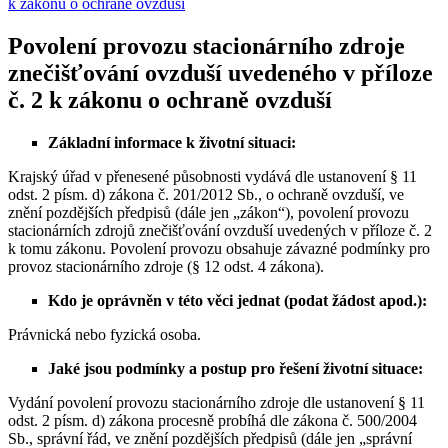
k zákonu o ochraně ovzduší
Povolení provozu stacionárního zdroje
znečišťování ovzduší uvedeného v příloze
č. 2 k zákonu o ochraně ovzduší
Základní informace k životní situaci:
Krajský úřad v přenesené působnosti vydává dle ustanovení § 11
odst. 2 písm. d) zákona č. 201/2012 Sb., o ochraně ovzduší, ve
znění pozdějších předpisů (dále jen „zákon“), povolení provozu
stacionárních zdrojů znečišťování ovzduší uvedených v příloze č. 2
k tomu zákonu. Povolení provozu obsahuje závazné podmínky pro
provoz stacionárního zdroje (§ 12 odst. 4 zákona).
Kdo je oprávněn v této věci jednat (podat žádost apod.):
Právnická nebo fyzická osoba.
Jaké jsou podmínky a postup pro řešení životní situace:
Vydání povolení provozu stacionárního zdroje dle ustanovení § 11
odst. 2 písm. d) zákona procesně probíhá dle zákona č. 500/2004
Sb., správní řád, ve znění pozdějších předpisů (dále jen „správní