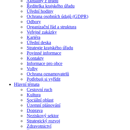
Aktuality z úřadu
Ředitelka krajského úřadu
Úřední hodiny
Ochrana osobních údajů (GDPR)
Odbory
Organizační řád a struktura
Veřejné zakázky
Kariéra
Úřední deska
Strategie krajského úřadu
Povinné informace
Kontakty
Informace pro obce
Volby
Ochrana oznamovatelů
Potřebuji si vyřídit
Hlavní témata
Cestovní ruch
Kultura
Sociální oblast
Územní plánování
Doprava
Neziskový sektor
Strategický rozvoj
Zdravotnictví