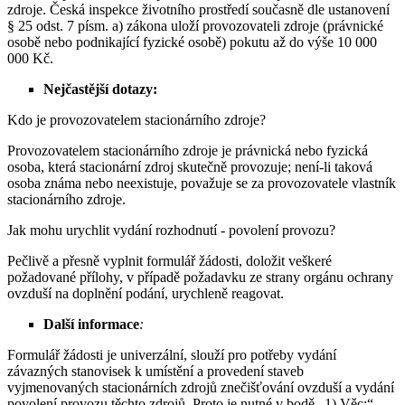
zdroje. Česká inspekce životního prostředí současně dle ustanovení
§ 25 odst. 7 písm. a) zákona uloží provozovateli zdroje (právnické
osobě nebo podnikající fyzické osobě) pokutu až do výše 10 000
000 Kč.
Nejčastější dotazy:
Kdo je provozovatelem stacionárního zdroje?
Provozovatelem stacionárního zdroje je právnická nebo fyzická
osoba, která stacionární zdroj skutečně provozuje; není-li taková
osoba známa nebo neexistuje, považuje se za provozovatele vlastník
stacionárního zdroje.
Jak mohu urychlit vydání rozhodnutí - povolení provozu?
Pečlivě a přesně vyplnit formulář žádosti, doložit veškeré
požadované přílohy, v případě požadavku ze strany orgánu ochrany
ovzduší na doplnění podání, urychleně reagovat.
Další informace
:
Formulář žádosti je univerzální, slouží pro potřeby vydání
závazných stanovisek k umístění a provedení staveb
vyjmenovaných stacionárních zdrojů znečišťování ovzduší a vydání
povolení provozu těchto zdrojů. Proto je nutné v bodě „1) Věc:“