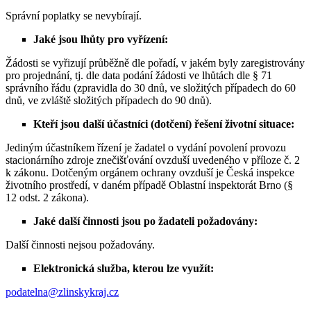
Správní poplatky se nevybírají.
Jaké jsou lhůty pro vyřízení:
Žádosti se vyřizují průběžně dle pořadí, v jakém byly zaregistrovány
pro projednání, tj. dle data podání žádosti ve lhůtách dle § 71
správního řádu (zpravidla do 30 dnů, ve složitých případech do 60
dnů, ve zvláště složitých případech do 90 dnů).
Kteří jsou další účastníci (dotčení) řešení životní situace:
Jediným účastníkem řízení je žadatel o vydání povolení provozu
stacionárního zdroje znečišťování ovzduší uvedeného v příloze č. 2
k zákonu. Dotčeným orgánem ochrany ovzduší je Česká inspekce
životního prostředí, v daném případě Oblastní inspektorát Brno (§
12 odst. 2 zákona).
Jaké další činnosti jsou po žadateli požadovány:
Další činnosti nejsou požadovány.
Elektronická služba, kterou lze využít:
podatelna@zlinskykraj.cz