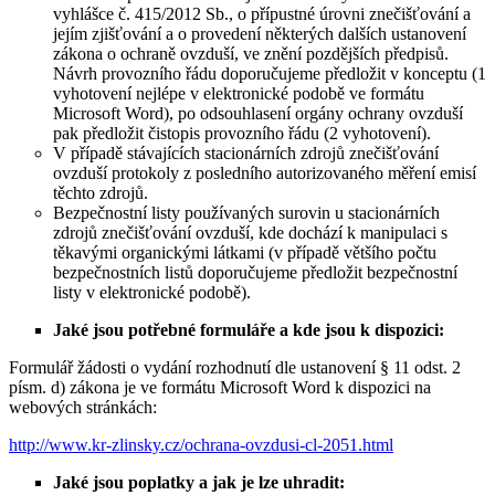
vyhlášce č. 415/2012 Sb., o přípustné úrovni znečišťování a
jejím zjišťování a o provedení některých dalších ustanovení
zákona o ochraně ovzduší, ve znění pozdějších předpisů.
Návrh provozního řádu doporučujeme předložit v konceptu (1
vyhotovení nejlépe v elektronické podobě ve formátu
Microsoft Word), po odsouhlasení orgány ochrany ovzduší
pak předložit čistopis provozního řádu (2 vyhotovení).
V případě stávajících stacionárních zdrojů znečišťování
ovzduší protokoly z posledního autorizovaného měření emisí
těchto zdrojů.
Bezpečnostní listy používaných surovin u stacionárních
zdrojů znečišťování ovzduší, kde dochází k manipulaci s
těkavými organickými látkami (v případě většího počtu
bezpečnostních listů doporučujeme předložit bezpečnostní
listy v elektronické podobě).
Jaké jsou potřebné formuláře a kde jsou k dispozici:
Formulář žádosti o vydání rozhodnutí dle ustanovení § 11 odst. 2
písm. d) zákona je ve formátu Microsoft Word k dispozici na
webových stránkách:
http://www.kr-zlinsky.cz/ochrana-ovzdusi-cl-2051.html
Jaké jsou poplatky a jak je lze uhradit: