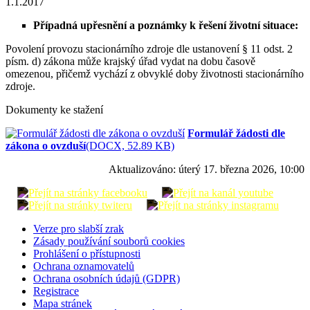
1.1.2017
Případná upřesnění a poznámky k řešení životní situace:
Povolení provozu stacionárního zdroje dle ustanovení § 11 odst. 2
písm. d) zákona může krajský úřad vydat na dobu časově
omezenou, přičemž vychází z obvyklé doby životnosti stacionárního
zdroje.
Dokumenty ke stažení
Formulář žádosti dle
zákona o ovzduší
(DOCX, 52.89 KB)
Aktualizováno:
úterý 17. března 2026, 10:00
Verze pro slabší zrak
Zásady používání souborů cookies
Prohlášení o přístupnosti
Ochrana oznamovatelů
Ochrana osobních údajů (GDPR)
Registrace
Mapa stránek