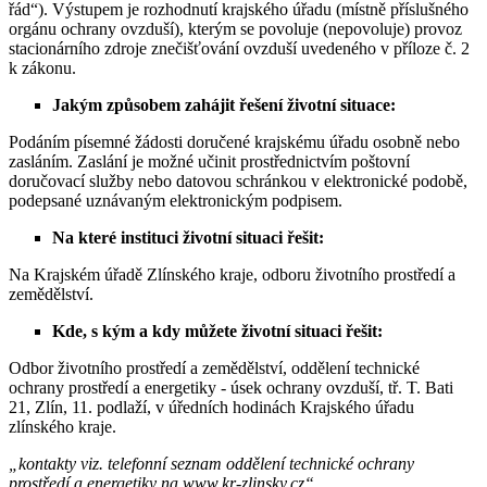
řád“). Výstupem je rozhodnutí krajského úřadu (místně příslušného
orgánu ochrany ovzduší), kterým se povoluje (nepovoluje) provoz
stacionárního zdroje znečišťování ovzduší uvedeného v příloze č. 2
k zákonu.
Jakým způsobem zahájit řešení životní situace:
Podáním písemné žádosti doručené krajskému úřadu osobně nebo
zasláním. Zaslání je možné učinit prostřednictvím poštovní
doručovací služby nebo datovou schránkou v elektronické podobě,
podepsané uznávaným elektronickým podpisem.
Na které instituci životní situaci řešit:
Na Krajském úřadě Zlínského kraje, odboru životního prostředí a
zemědělství.
Kde, s kým a kdy můžete životní situaci řešit:
Odbor životního prostředí a zemědělství, oddělení technické
ochrany prostředí a energetiky - úsek ochrany ovzduší, tř. T. Bati
21, Zlín, 11. podlaží, v úředních hodinách Krajského úřadu
zlínského kraje.
„kontakty viz. telefonní seznam oddělení technické ochrany
prostředí a energetiky na www.kr-zlinsky.cz“