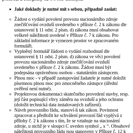
Jaké doklady je nutné mít s sebou, případně zaslat:
Žádost o vydání povolení provozu stacionárního zdroje
znečišťování ovzduší uvedeného v příloze č. 2 k zákonu dle
ustanovení § 11 odst. 2 písm. d) zákona musí obsahovat
veškeré náležitosti uvedené v Příloze č. 7 k zákonu. Pro
základní informace je vymezen prostor ve zpracovaném
formuláři.
Vyplněný formulář žádosti o vydání rozhodnutí dle
ustanovení § 11 odst. 2 písm. d) zákona ve věci povolení
provozu stacionárního zdroje znečišťování ovzduší
uvedeného v příloze č. 2 k zákonu. Žádost musí být
podepsána oprávněnou osobou - statutárním zástupcem.
Plnou moc - v případě zastupování žadatele je nutné doložit
písemnou plnou moc pro zmocněného zástupce (úřední
ověření není nutné).
Projektovou dokumentaci skutečného provedení stavby, resp.
její část popisující vlivy záměru na ovzduší a jeho ochranu
(doložit technická data instalovaných zařízení).
Návrh provozního řádu, stanoví-li tak zákon. Povinnost
zpracovat a předložit ke schválení provozní řád vyplývá z
přílohy č. 2 k zákonu s tím, že se vztahuje na stacionární
zdroje, u nichž je v sloupci C uveden symbol „ x “. Obsahové
náležitosti provozního řádu jsou stanoveny v Příloze č. 12 k