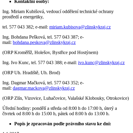
Kontaktní osoby:
Ing. Miriam Kubišová, vedoucí oddělení technické ochrany
prostředí a energetiky,
tel. 577 043 382; e-mail:
miriam.kubisova@zlinskykraj.cz
Ing. Bohdana Pešková, tel. 577 043 387; e-
mail:
bohdana.peskova@zlinskykraj.cz
(ORP Kroměříž, Holešov, Bystřice pod Hostýnem)
Ing. Ivo Kunc, tel. 577 043 388; e-mail:
ivo.kunc@zlinskykraj.cz
(ORP Uh. Hradiště, Uh. Brod)
Ing. Dagmar Mačková, tel. 577 043 352; e-
mail:
dagmar.mackova@zlinskykraj.cz
(ORP Zlín, Vizovice, Luhačovice, Valašské Klobouky, Otrokovice)
Úřední hodiny: pondělí a středa od 8:00 h do 17:00 h, úterý a
čtvrtek od 8:00 h do 15:00 h, pátek od 8:00 h do 13:00 h.
Popis je zpracován podle právního stavu ke dni: