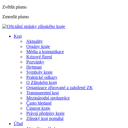
Zvětšit písmo
Zmenšit písmo
Kraj
Aktuality
Orgány kraje
Média a komunikace
Krizové řízení
Pozvánky
Hejtman
Symboly kraje
Praktické odkazy
O Zlínském kraji
Organizace zřizované a založené ZK
Transparentní kraj
Mezinárodní spolupráce
Často hledané
Činnost kraje
Právní předpisy kraje
Zlínský kraj pomáhá
Úřad