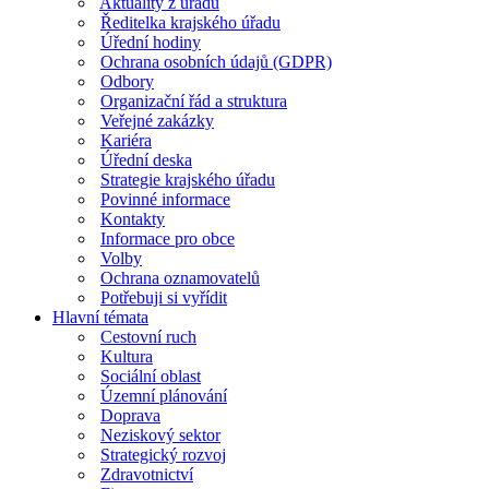
Aktuality z úřadu
Ředitelka krajského úřadu
Úřední hodiny
Ochrana osobních údajů (GDPR)
Odbory
Organizační řád a struktura
Veřejné zakázky
Kariéra
Úřední deska
Strategie krajského úřadu
Povinné informace
Kontakty
Informace pro obce
Volby
Ochrana oznamovatelů
Potřebuji si vyřídit
Hlavní témata
Cestovní ruch
Kultura
Sociální oblast
Územní plánování
Doprava
Neziskový sektor
Strategický rozvoj
Zdravotnictví