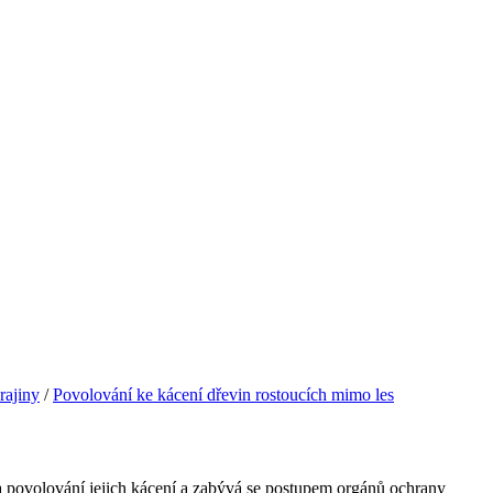
rajiny
/
Povolování ke kácení dřevin rostoucích mimo les
 a povolování jejich kácení a zabývá se postupem orgánů ochrany