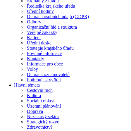
Aktuality z úřadu
Ředitelka krajského úřadu
Úřední hodiny
Ochrana osobních údajů (GDPR)
Odbory
Organizační řád a struktura
Veřejné zakázky
Kariéra
Úřední deska
Strategie krajského úřadu
Povinné informace
Kontakty
Informace pro obce
Volby
Ochrana oznamovatelů
Potřebuji si vyřídit
Hlavní témata
Cestovní ruch
Kultura
Sociální oblast
Územní plánování
Doprava
Neziskový sektor
Strategický rozvoj
Zdravotnictví