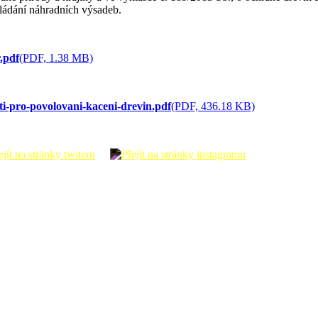
kládání náhradních výsadeb.
.pdf
(PDF, 1.38 MB)
i-pro-povolovani-kaceni-drevin.pdf
(PDF, 436.18 KB)