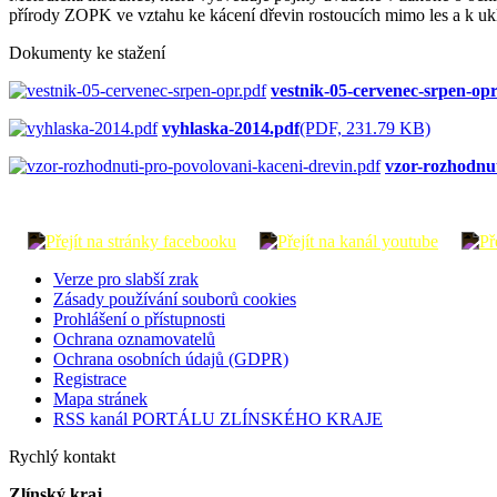
přírody ZOPK ve vztahu ke kácení dřevin rostoucích mimo les a k u
Dokumenty ke stažení
vestnik-05-cervenec-srpen-opr
vyhlaska-2014.pdf
(PDF, 231.79 KB)
vzor-rozhodnut
Verze pro slabší zrak
Zásady používání souborů cookies
Prohlášení o přístupnosti
Ochrana oznamovatelů
Ochrana osobních údajů (GDPR)
Registrace
Mapa stránek
RSS kanál PORTÁLU ZLÍNSKÉHO KRAJE
Rychlý kontakt
Zlínský kraj