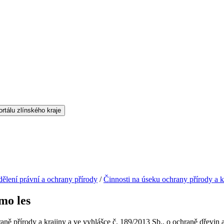
ělení právní a ochrany přírody
/
Činnosti na úseku ochrany přírody a k
mo les
aně přírody a krajiny a ve vyhlášce č. 189/2013 Sb., o ochraně dřevin