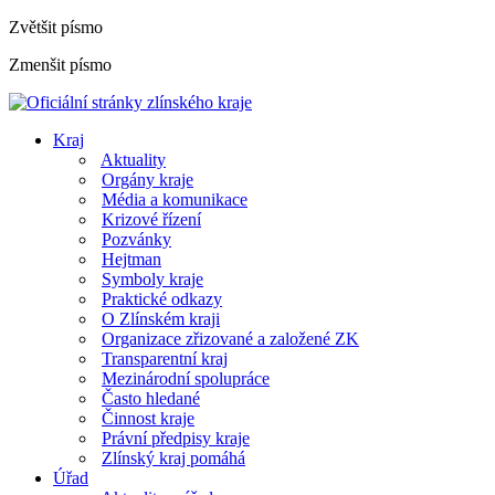
Zvětšit písmo
Zmenšit písmo
Kraj
Aktuality
Orgány kraje
Média a komunikace
Krizové řízení
Pozvánky
Hejtman
Symboly kraje
Praktické odkazy
O Zlínském kraji
Organizace zřizované a založené ZK
Transparentní kraj
Mezinárodní spolupráce
Často hledané
Činnost kraje
Právní předpisy kraje
Zlínský kraj pomáhá
Úřad