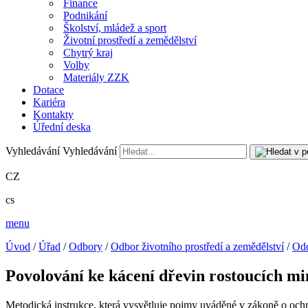
Finance
Podnikání
Školství, mládež a sport
Životní prostředí a zemědělství
Chytrý kraj
Volby
Materiály ZZK
Dotace
Kariéra
Kontakty
Úřední deska
Vyhledávání
Vyhledávání
CZ
cs
menu
Úvod
/
Úřad
/
Odbory
/
Odbor životního prostředí a zemědělství
/
Odd
Povolování ke kácení dřevin rostoucích mi
Metodická instrukce, která vysvětluje pojmy uváděné v zákoně o ochr