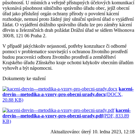
působností. U místních a veřejně přístupných účelových komunikací
vykonává působnost silničního správního úřadu obec, jejíž obecní
úřad jako příslušný orgán ochrany přírody o povolení kácení
rozhoduje, nemusí proto žádný jiný silniční správní úřad o vyjádření
žádat. O vyjádření drážního správního úřadu lze pro záměry kácení
dřevin u železničních drah požádat Drážní úřad se sídlem Wilsonova
300/8, 121 06 Praha 2.
V případě jakýchkoliv nejasností, potřeby konzultace či odborné
pomoci v problematice související s ochranou životního prostředí
budou pracovníci odboru životního prostředí a zemědělství
Krajského úřadu Zlínského kraje ochotni kdykoliv obecním úřadům
vyhovět a být nápomocni.
Dokumenty ke stažení
kaceni-
drevin---metodika-a-vzory-pro-obecni-urady.docx
(DOCX,
20.88 KB)
kaceni-
drevin---metodika-a-vzory-pro-obecni-urady.pdf
(PDF, 833.89
KB)
Aktualizováno:
úterý 10. ledna 2023, 12:18