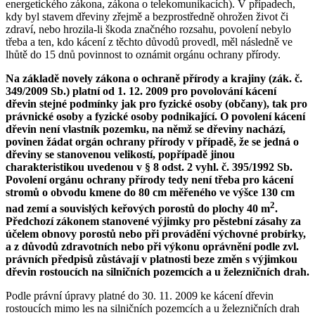
energetického zákona, zákona o telekomunikacích). V případech,
kdy byl stavem dřeviny zřejmě a bezprostředně ohrožen život či
zdraví, nebo hrozila-li škoda značného rozsahu, povolení nebylo
třeba a ten, kdo kácení z těchto důvodů provedl, měl následně ve
lhůtě do 15 dnů povinnost to oznámit orgánu ochrany přírody.
Na základě novely zákona o ochraně přírody a krajiny (zák. č.
349/2009 Sb.) platní od 1. 12. 2009 pro povolování kácení
dřevin stejné podmínky jak pro fyzické osoby (občany), tak pro
právnické osoby a fyzické osoby podnikající. O povolení kácení
dřevin není vlastník pozemku, na němž se dřeviny nachází,
povinen žádat orgán ochrany přírody v případě, že se jedná o
dřeviny se stanovenou velikostí, popřípadě jinou
charakteristikou uvedenou v § 8 odst. 2 vyhl. č. 395/1992 Sb.
Povolení orgánu ochrany přírody tedy není třeba pro kácení
stromů o obvodu kmene do 80 cm měřeného ve výšce 130 cm
2
nad zemí a souvislých keřových porostů do plochy 40 m
.
Předchozí zákonem stanovené výjimky pro pěstební zásahy za
účelem obnovy porostů nebo při provádění výchovné probírky,
a z důvodů zdravotních nebo při výkonu oprávnění podle zvl.
právních předpisů zůstávají v platnosti beze změn s výjimkou
dřevin rostoucích na silničních pozemcích a u železničních drah.
Podle právní úpravy platné do 30. 11. 2009 ke kácení dřevin
rostoucích mimo les na silničních pozemcích a u železničních drah