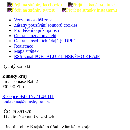
Verze pro slabší zrak
Zásady používání souborů cookies
Prohlášení o přístupnosti
Ochrana oznamovatelů
Ochrana osobních údajů (GDPR)
Registrace
Mapa stránek
RSS kanál PORTÁLU ZLÍNSKÉHO KRAJE
Rychlý kontakt
Zlínský kraj
třída Tomáše Bati 21
761 90 Zlín
Recepce: +420 577 043 111
podatelna@zlinskykraj.cz
IČO: 70891320
ID datové schránky: scsbwku
Úřední hodiny Krajského úřadu Zlínského kraje