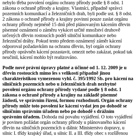
nebylo třeba povolení orgánu ochrany přírody podle § 8 odst. 1
zákona o ochraně přírody a krajiny. Vlastníci, případně správci
pozemních komunikací a železničních drah, byli podle ust. § 8 odst.
2 zákona o ochraně přírody a krajiny povinni pouze zaslat orgánu
ochrany přírody nejméně 15 dnů před plánovaným kácením dřevin
písemné oznámení o záměru vykácet určité množství druhově
určených dřevin rostoucích podél silniční komunikace nebo
železniční dráhy. Pokud tento předem oznámený záměr kácení
odporoval požadavkům na ochranu dřevin, byl orgán ochrany
přírody oprávněn kácení pozastavit, omezit nebo zakázat, pokud tak
neučinil, kácení mohlo být realizováno.
Podle nové právní úpravy platné a účinné od 1. 12. 2009 je u
dřevin rostoucích mimo les s velikostí případně jinou
charakteristikou vymezenou vyhl. č. 395/1992 Sb. pro kácení na
silničních pozemcích nebo u železničních drah nezbytné
povolení orgánu ochrany přírody vydané podle § 8 odst. 1
zákona o ochraně přírody a krajiny na základě písemné
žádosti, ve správním řízení, formou rozhodnutí. Orgán ochrany
přírody může toto povolení ke kácení vydat jen po dohodě se
silničním správním úřadem nebo po dohodě s drážním
správním úřadem.
Dohoda má povahu vyjádření. O toto vyjádření
je povinen požádat orgán ochrany přírody u plánovaného kácení
dřevin na silničních pozemcích u dálnic Ministerstvo dopravy, u
silnic I. třídy krajský úřad, u silnic II. a III. třídy obec s rozšířenou