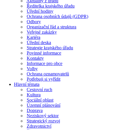
Aktuality z úřadu
Ředitelka krajského úřadu
Úřední hodiny
Ochrana osobních údajů (GDPR)
Odbory
Organizační řád a struktura
Veřejné zakázky
Kariéra
Úřední deska
Strategie krajského úřadu
Povinné informace
Kontakty
Informace pro obce
Volby
Ochrana oznamovatelů
Potřebuji si vyřídit
Hlavní témata
Cestovní ruch
Kultura
Sociální oblast
Územní plánování
Doprava
Neziskový sektor
Strategický rozvoj
Zdravotnictví