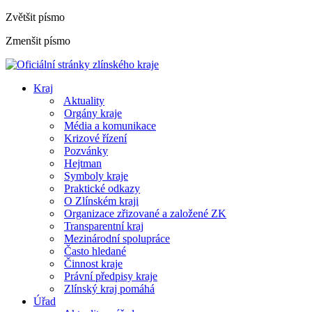
Zvětšit písmo
Zmenšit písmo
Kraj
Aktuality
Orgány kraje
Média a komunikace
Krizové řízení
Pozvánky
Hejtman
Symboly kraje
Praktické odkazy
O Zlínském kraji
Organizace zřizované a založené ZK
Transparentní kraj
Mezinárodní spolupráce
Často hledané
Činnost kraje
Právní předpisy kraje
Zlínský kraj pomáhá
Úřad