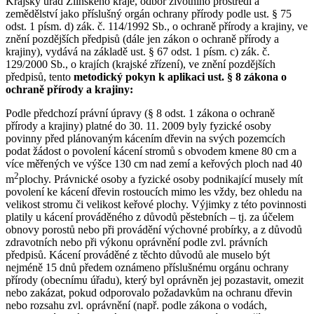
Krajský úřad Zlínského kraje, odbor životního prostředí a
zemědělství jako příslušný orgán ochrany přírody podle ust. § 75
odst. 1 písm. d) zák. č. 114/1992 Sb., o ochraně přírody a krajiny, ve
znění pozdějších předpisů (dále jen zákon o ochraně přírody a
krajiny), vydává na základě ust. § 67 odst. 1 písm. c) zák. č.
129/2000 Sb., o krajích (krajské zřízení), ve znění pozdějších
předpisů, tento
metodický pokyn k aplikaci ust. § 8 zákona o
ochraně přírody a krajiny:
Podle předchozí právní úpravy (§ 8 odst. 1 zákona o ochraně
přírody a krajiny) platné do 30. 11. 2009 byly fyzické osoby
povinny před plánovaným kácením dřevin na svých pozemcích
podat žádost o povolení kácení stromů s obvodem kmene 80 cm a
více měřených ve výšce 130 cm nad zemí a keřových ploch nad 40
2
m
plochy. Právnické osoby a fyzické osoby podnikající musely mít
povolení ke kácení dřevin rostoucích mimo les vždy, bez ohledu na
velikost stromu či velikost keřové plochy. Výjimky z této povinnosti
platily u kácení prováděného z důvodů pěstebních – tj. za účelem
obnovy porostů nebo při provádění výchovné probírky, a z důvodů
zdravotních nebo při výkonu oprávnění podle zvl. právních
předpisů. Kácení prováděné z těchto důvodů ale muselo být
nejméně 15 dnů předem oznámeno příslušnému orgánu ochrany
přírody (obecnímu úřadu), který byl oprávněn jej pozastavit, omezit
nebo zakázat, pokud odporovalo požadavkům na ochranu dřevin
nebo rozsahu zvl. oprávnění (např. podle zákona o vodách,