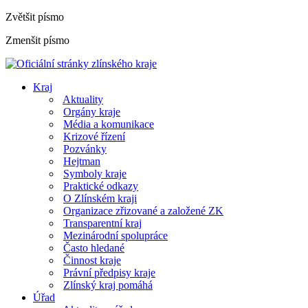
Zvětšit písmo
Zmenšit písmo
Kraj
Aktuality
Orgány kraje
Média a komunikace
Krizové řízení
Pozvánky
Hejtman
Symboly kraje
Praktické odkazy
O Zlínském kraji
Organizace zřizované a založené ZK
Transparentní kraj
Mezinárodní spolupráce
Často hledané
Činnost kraje
Právní předpisy kraje
Zlínský kraj pomáhá
Úřad