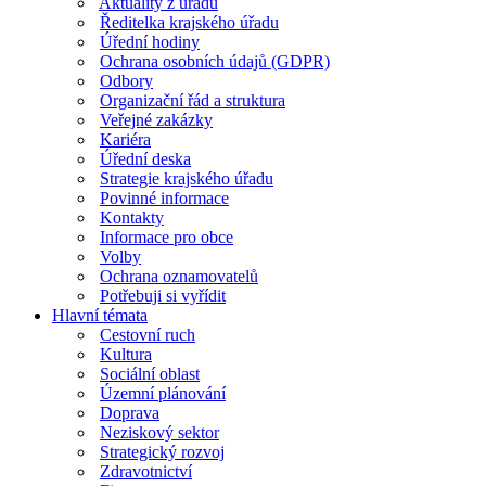
Aktuality z úřadu
Ředitelka krajského úřadu
Úřední hodiny
Ochrana osobních údajů (GDPR)
Odbory
Organizační řád a struktura
Veřejné zakázky
Kariéra
Úřední deska
Strategie krajského úřadu
Povinné informace
Kontakty
Informace pro obce
Volby
Ochrana oznamovatelů
Potřebuji si vyřídit
Hlavní témata
Cestovní ruch
Kultura
Sociální oblast
Územní plánování
Doprava
Neziskový sektor
Strategický rozvoj
Zdravotnictví