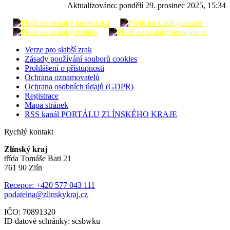
Aktualizováno:
pondělí 29. prosinec 2025, 15:34
Verze pro slabší zrak
Zásady používání souborů cookies
Prohlášení o přístupnosti
Ochrana oznamovatelů
Ochrana osobních údajů (GDPR)
Registrace
Mapa stránek
RSS kanál PORTÁLU ZLÍNSKÉHO KRAJE
Rychlý kontakt
Zlínský kraj
třída Tomáše Bati 21
761 90 Zlín
Recepce: +420 577 043 111
podatelna@zlinskykraj.cz
IČO: 70891320
ID datové schránky: scsbwku