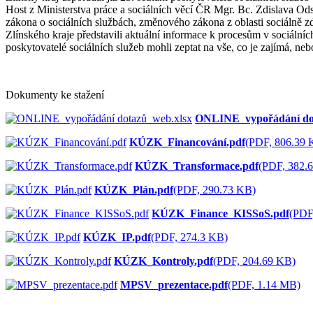
Host z Ministerstva práce a sociálních věcí ČR Mgr. Bc. Zdislava Odst
zákona o sociálních službách, změnového zákona z oblasti sociálně 
Zlínského kraje představili aktuální informace k procesům v sociálníc
poskytovatelé sociálních služeb mohli zeptat na vše, co je zajímá, neb
Dokumenty ke stažení
ONLINE_vypořádání do
KÚZK_Financování.pdf
(PDF, 806.39 
KÚZK_Transformace.pdf
(PDF, 382.
KÚZK_Plán.pdf
(PDF, 290.73 KB)
KÚZK_Finance_KISSoS.pdf
(PDF
KÚZK_IP.pdf
(PDF, 274.3 KB)
KÚZK_Kontroly.pdf
(PDF, 204.69 KB)
MPSV_prezentace.pdf
(PDF, 1.14 MB)