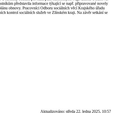
astníkům představila informace týkající se např. připravované novely
plánu obnovy. Pracovníci Odboru sociálních věcí Krajského úřadu
ích kontrol sociálních služeb ve Zlínském kraji. Na závěr setkání se
Aktualizováno:
středa 22. ledna 2025, 10:57