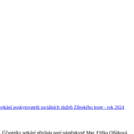
etkání poskytovatelů sociálních služeb Zlínského kraje - rok 2024
ně. Účastníky setkání přivítala paní náměstkyně Mgr. Eliška Olšáková.