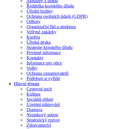
Aktuality z úřadu
Ředitelka krajského úřadu
Úřední hodiny
Ochrana osobních údajů (GDPR)
Odbory
Organizační řád a struktura
Veřejné zakázky
Kariéra
Úřední deska
Strategie krajského úřadu
Povinné informace
Kontakty
Informace pro obce
Volby
Ochrana oznamovatelů
Potřebuji si vyřídit
Hlavní témata
Cestovní ruch
Kultura
Sociální oblast
Územní plánování
Doprava
Neziskový sektor
Strategický rozvoj
Zdravotnictví