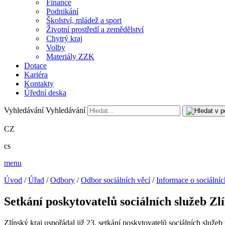
Finance
Podnikání
Školství, mládež a sport
Životní prostředí a zemědělství
Chytrý kraj
Volby
Materiály ZZK
Dotace
Kariéra
Kontakty
Úřední deska
Vyhledávání
Vyhledávání
CZ
cs
menu
Úvod
/
Úřad
/
Odbory
/
Odbor sociálních věcí
/
Informace o sociálníc
Setkání poskytovatelů sociálních služeb Zl
Zlínský kraj uspořádal již 23. setkání poskytovatelů sociálních služeb