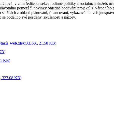
rčilová, vrchní ředitelka sekce rodinné politiky a sociálních služeb, úč
zdravotního pomezí či novinky ohledně podávání projektů z Národního 
h službách z oblasti plánování, financování, vykazování a veřejnosprávn
o se podělit o své postřehy, zkušenosti a názory.
tazů_web.xlsx
(XLSX, 21.58 KB)
KB)
61 KB)
, 323.08 KB)