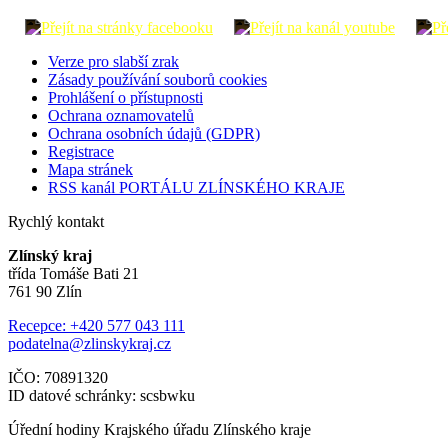
Verze pro slabší zrak
Zásady používání souborů cookies
Prohlášení o přístupnosti
Ochrana oznamovatelů
Ochrana osobních údajů (GDPR)
Registrace
Mapa stránek
RSS kanál PORTÁLU ZLÍNSKÉHO KRAJE
Rychlý kontakt
Zlínský kraj
třída Tomáše Bati 21
761 90 Zlín
Recepce: +420 577 043 111
podatelna@zlinskykraj.cz
IČO: 70891320
ID datové schránky: scsbwku
Úřední hodiny Krajského úřadu Zlínského kraje