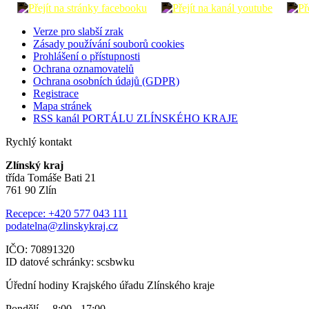
Verze pro slabší zrak
Zásady používání souborů cookies
Prohlášení o přístupnosti
Ochrana oznamovatelů
Ochrana osobních údajů (GDPR)
Registrace
Mapa stránek
RSS kanál PORTÁLU ZLÍNSKÉHO KRAJE
Rychlý kontakt
Zlínský kraj
třída Tomáše Bati 21
761 90 Zlín
Recepce: +420 577 043 111
podatelna@zlinskykraj.cz
IČO: 70891320
ID datové schránky: scsbwku
Úřední hodiny Krajského úřadu Zlínského kraje
Pondělí 8:00 - 17:00