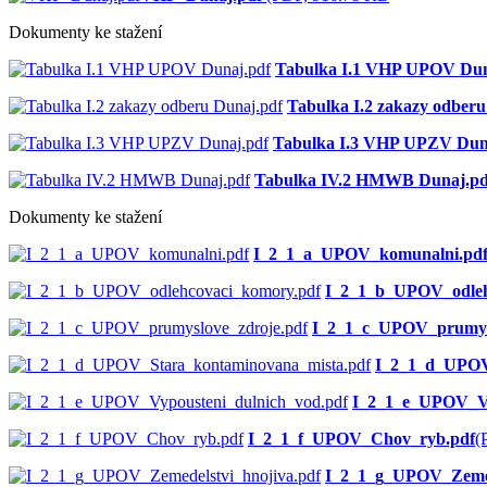
Dokumenty ke stažení
Tabulka I.1 VHP UPOV Dun
Tabulka I.2 zakazy odberu
Tabulka I.3 VHP UPZV Dun
Tabulka IV.2 HMWB Dunaj.pd
Dokumenty ke stažení
I_2_1_a_UPOV_komunalni.pd
I_2_1_b_UPOV_odleh
I_2_1_c_UPOV_prumysl
I_2_1_d_UPOV
I_2_1_e_UPOV_Vy
I_2_1_f_UPOV_Chov_ryb.pdf
(
I_2_1_g_UPOV_Zemed