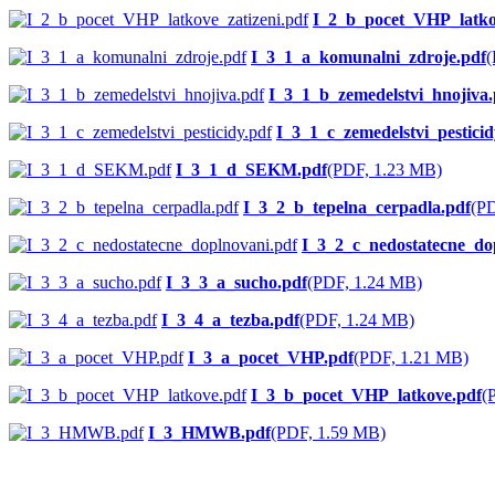
I_2_b_pocet_VHP_latkov
I_3_1_a_komunalni_zdroje.pdf
(
I_3_1_b_zemedelstvi_hnojiva.
I_3_1_c_zemedelstvi_pesticid
I_3_1_d_SEKM.pdf
(PDF, 1.23 MB)
I_3_2_b_tepelna_cerpadla.pdf
(P
I_3_2_c_nedostatecne_do
I_3_3_a_sucho.pdf
(PDF, 1.24 MB)
I_3_4_a_tezba.pdf
(PDF, 1.24 MB)
I_3_a_pocet_VHP.pdf
(PDF, 1.21 MB)
I_3_b_pocet_VHP_latkove.pdf
(
I_3_HMWB.pdf
(PDF, 1.59 MB)