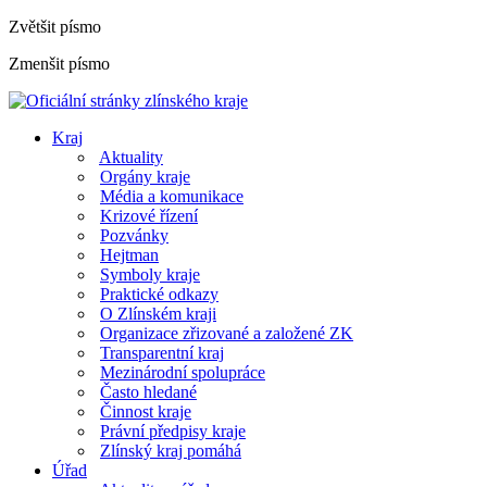
Zvětšit písmo
Zmenšit písmo
Kraj
Aktuality
Orgány kraje
Média a komunikace
Krizové řízení
Pozvánky
Hejtman
Symboly kraje
Praktické odkazy
O Zlínském kraji
Organizace zřizované a založené ZK
Transparentní kraj
Mezinárodní spolupráce
Často hledané
Činnost kraje
Právní předpisy kraje
Zlínský kraj pomáhá
Úřad