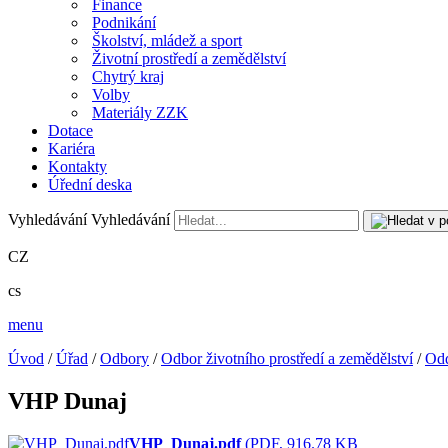
Finance
Podnikání
Školství, mládež a sport
Životní prostředí a zemědělství
Chytrý kraj
Volby
Materiály ZZK
Dotace
Kariéra
Kontakty
Úřední deska
Vyhledávání
Vyhledávání
CZ
cs
menu
Úvod
/
Úřad
/
Odbory
/
Odbor životního prostředí a zemědělství
/
Odd
VHP Dunaj
VHP_Dunaj.pdf
(PDF, 916.78 KB