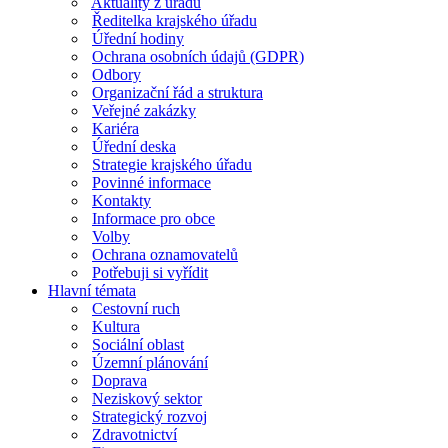
Aktuality z úřadu
Ředitelka krajského úřadu
Úřední hodiny
Ochrana osobních údajů (GDPR)
Odbory
Organizační řád a struktura
Veřejné zakázky
Kariéra
Úřední deska
Strategie krajského úřadu
Povinné informace
Kontakty
Informace pro obce
Volby
Ochrana oznamovatelů
Potřebuji si vyřídit
Hlavní témata
Cestovní ruch
Kultura
Sociální oblast
Územní plánování
Doprava
Neziskový sektor
Strategický rozvoj
Zdravotnictví