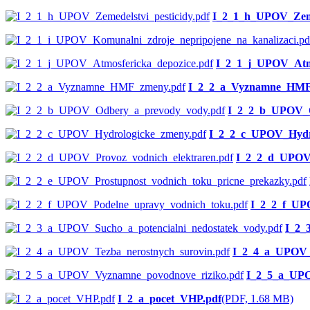
I_2_1_h_UPOV_Zemed
I_2_1_j_UPOV_Atmo
I_2_2_a_Vyznamne_HMF
I_2_2_b_UPOV_O
I_2_2_c_UPOV_Hydr
I_2_2_d_UPOV_
I_2_2_f_UP
I_2_
I_2_4_a_UPOV_T
I_2_5_a_UPO
I_2_a_pocet_VHP.pdf
(PDF, 1.68 MB)