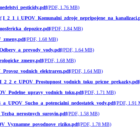
elstvi_pesticidy.pdf
(PDF, 1.76 MB)
I_2_1_i_UPOV_Komunalni_zdroje_nepripojene_na_kanalizaci.
sfericka_depozice.pdf
(PDF, 1.84 MB)
_zmeny.pdf
(PDF, 1.68 MB)
dbery_a_prevody_vody.pdf
(PDF, 1.64 MB)
ologicke_zmeny.pdf
(PDF, 1.68 MB)
Provoz_vodnich_elektraren.pdf
(PDF, 1.64 MB)
I_2_2_e_UPOV_Prostupnost_vodnich_toku_pricne_prekazky.pdf
OV_Podelne_upravy_vodnich_toku.pdf
(PDF, 1.71 MB)
3_a_UPOV_Sucho_a_potencialni_nedostatek_vody.pdf
(PDF, 1.91
ezba_nerostnych_surovin.pdf
(PDF, 1.58 MB)
V_Vyznamne_povodnove_riziko.pdf
(PDF, 1.78 MB)