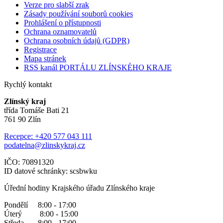
Verze pro slabší zrak
Zásady používání souborů cookies
Prohlášení o přístupnosti
Ochrana oznamovatelů
Ochrana osobních údajů (GDPR)
Registrace
Mapa stránek
RSS kanál PORTÁLU ZLÍNSKÉHO KRAJE
Rychlý kontakt
Zlínský kraj
třída Tomáše Bati 21
761 90 Zlín
Recepce: +420 577 043 111
podatelna@zlinskykraj.cz
IČO: 70891320
ID datové schránky: scsbwku
Úřední hodiny Krajského úřadu Zlínského kraje
Pondělí 8:00 - 17:00
Úterý 8:00 - 15:00
Středa 8:00 - 17:00