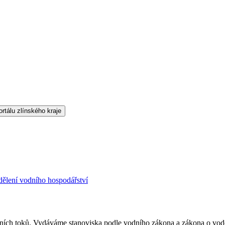
ělení vodního hospodářství
ních toků. Vydáváme stanoviska podle vodního zákona a zákona o vodo