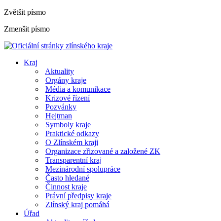
Zvětšit písmo
Zmenšit písmo
Kraj
Aktuality
Orgány kraje
Média a komunikace
Krizové řízení
Pozvánky
Hejtman
Symboly kraje
Praktické odkazy
O Zlínském kraji
Organizace zřizované a založené ZK
Transparentní kraj
Mezinárodní spolupráce
Často hledané
Činnost kraje
Právní předpisy kraje
Zlínský kraj pomáhá
Úřad