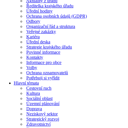
Aktuality z úřadu
Ředitelka krajského úřadu
Úřední hodiny
Ochrana osobních údajů (GDPR)
Odbory
Organizační řád a struktura
Veřejné zakázky
Kariéra
Úřední deska
Strategie krajského úřadu
Povinné informace
Kontakty
Informace pro obce
Volby
Ochrana oznamovatelů
Potřebuji si vyřídit
Hlavní témata
Cestovní ruch
Kultura
Sociální oblast
Územní plánování
Doprava
Neziskový sektor
Strategický rozvoj
Zdravotnictví