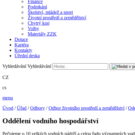
Finance
Podnikání
Školství, mládež a sport
Životní prostředí a zemědělství
Chytrý kraj
Volby
Materiály ZZK
Dotace
Kariéra
Kontakty
Úřední deska
Vyhledávání
Vyhledávání
CZ
cs
menu
Úvod
/
Úřad
/
Odbory
/
Odbor životního prostředí a zemědělství
/
Odd
Oddělení vodního hospodářství
Pečujeme o 10 velkých vodních nádrží a celou řadu významných vod