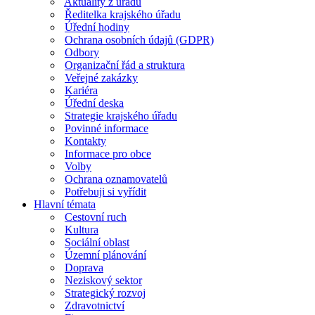
Aktuality z úřadu
Ředitelka krajského úřadu
Úřední hodiny
Ochrana osobních údajů (GDPR)
Odbory
Organizační řád a struktura
Veřejné zakázky
Kariéra
Úřední deska
Strategie krajského úřadu
Povinné informace
Kontakty
Informace pro obce
Volby
Ochrana oznamovatelů
Potřebuji si vyřídit
Hlavní témata
Cestovní ruch
Kultura
Sociální oblast
Územní plánování
Doprava
Neziskový sektor
Strategický rozvoj
Zdravotnictví