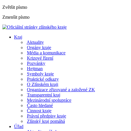
Zvětšit písmo
Zmenšit písmo
Kraj
Aktuality
Orgány kraje
Média a komunikace
Krizové řízení
Pozvánky
Hejtman
Symboly kraje
Praktické odkazy
O Zlínském kraji
Organizace zřizované a založené ZK
Transparentní kraj
Mezinárodní spolupráce
Často hledané
Činnost kraje
Právní předpisy kraje
Zlínský kraj pomáhá
Úřad