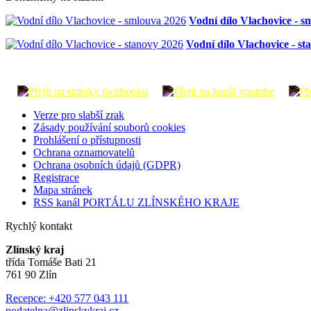
Vodní dílo Vlachovice - s
Vodní dílo Vlachovice - st
Verze pro slabší zrak
Zásady používání souborů cookies
Prohlášení o přístupnosti
Ochrana oznamovatelů
Ochrana osobních údajů (GDPR)
Registrace
Mapa stránek
RSS kanál PORTÁLU ZLÍNSKÉHO KRAJE
Rychlý kontakt
Zlínský kraj
třída Tomáše Bati 21
761 90 Zlín
Recepce: +420 577 043 111
podatelna@zlinskykraj.cz