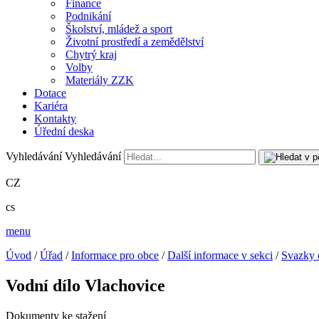
Finance
Podnikání
Školství, mládež a sport
Životní prostředí a zemědělství
Chytrý kraj
Volby
Materiály ZZK
Dotace
Kariéra
Kontakty
Úřední deska
Vyhledávání
Vyhledávání
CZ
cs
menu
Úvod
/
Úřad
/
Informace pro obce
/
Další informace v sekci
/
Svazky 
Vodní dílo Vlachovice
Dokumenty ke stažení