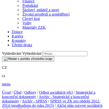
Finance
Podnikání
Školství, mládež a sport
Životní prostředí a zemědělství
Chytrý kraj
Volby
Materiály ZZK
Dotace
Kariéra
Kontakty
Úřední deska
Vyhledávání
Vyhledávání
CZ
cs
menu
Úvod
/
Úřad
/
Odbory
/
Odbor sociálních věcí
/
Strategické a
koncepční dokumenty
/
Archiv - Strategické a koncepční
dokumenty
/
Archiv - SPRSS
/
SPRSS ve ZK pro období 2012-
2014 (prodlouženo do roku 2015)
/
Akční plán rozvoje sociálních