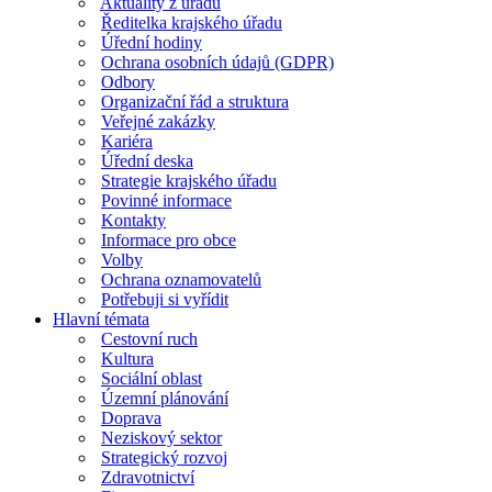
Aktuality z úřadu
Ředitelka krajského úřadu
Úřední hodiny
Ochrana osobních údajů (GDPR)
Odbory
Organizační řád a struktura
Veřejné zakázky
Kariéra
Úřední deska
Strategie krajského úřadu
Povinné informace
Kontakty
Informace pro obce
Volby
Ochrana oznamovatelů
Potřebuji si vyřídit
Hlavní témata
Cestovní ruch
Kultura
Sociální oblast
Územní plánování
Doprava
Neziskový sektor
Strategický rozvoj
Zdravotnictví