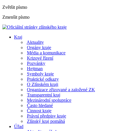
Zvětšit písmo
Zmenšit písmo
Kraj
Aktuality
Orgány kraje
Média a komunikace
Krizové řízení
Pozvánky
Hejtman
Symboly kraje
Praktické odkazy
O Zlínském kraji
Organizace zřizované a založené ZK
Transparentní kraj
Mezinárodní spolupráce
Často hledané
Činnost kraje
Právní předpisy kraje
Zlínský kraj pomáhá
Úřad