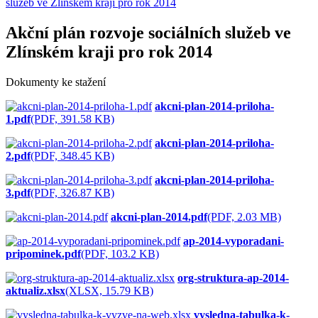
služeb ve Zlínském kraji pro rok 2014
Akční plán rozvoje sociálních služeb ve
Zlínském kraji pro rok 2014
Dokumenty ke stažení
akcni-plan-2014-priloha-
1.pdf
(PDF, 391.58 KB)
akcni-plan-2014-priloha-
2.pdf
(PDF, 348.45 KB)
akcni-plan-2014-priloha-
3.pdf
(PDF, 326.87 KB)
akcni-plan-2014.pdf
(PDF, 2.03 MB)
ap-2014-vyporadani-
pripominek.pdf
(PDF, 103.2 KB)
org-struktura-ap-2014-
aktualiz.xlsx
(XLSX, 15.79 KB)
vysledna-tabulka-k-