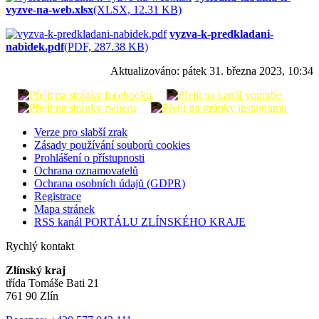
vyzve-na-web.xlsx
(XLSX, 12.31 KB)
vyzva-k-predkladani-
nabidek.pdf
(PDF, 287.38 KB)
Aktualizováno:
pátek 31. března 2023, 10:34
Verze pro slabší zrak
Zásady používání souborů cookies
Prohlášení o přístupnosti
Ochrana oznamovatelů
Ochrana osobních údajů (GDPR)
Registrace
Mapa stránek
RSS kanál PORTÁLU ZLÍNSKÉHO KRAJE
Rychlý kontakt
Zlínský kraj
třída Tomáše Bati 21
761 90 Zlín