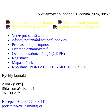
Aktualizováno:
pondělí 1. června 2026, 08:57
Verze pro slabší zrak
Zásady používání souborů cookies
Prohlášení o přístupnosti
Ochrana oznamovatelů
Ochrana osobních údajů (GDPR)
Registrace
Mapa stránek
RSS kanál PORTÁLU ZLÍNSKÉHO KRAJE
Rychlý kontakt
Zlínský kraj
třída Tomáše Bati 21
761 90 Zlín
Recepce: +420 577 043 111
podatelna@zlinskykraj.cz