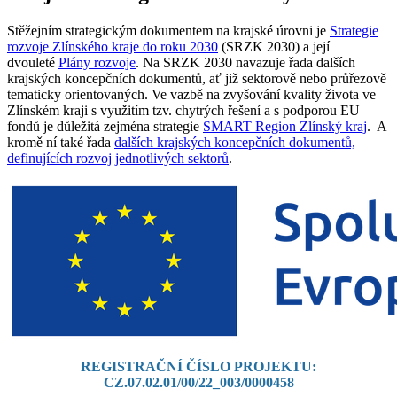
Stěžejním strategickým dokumentem na krajské úrovni je
Strategie
rozvoje Zlínského kraje do roku 2030
(SRZK 2030) a její
dvouleté
Plány rozvoje
. Na SRZK 2030 navazuje řada dalších
krajských koncepčních dokumentů, ať již sektorově nebo průřezově
tematicky orientovaných. Ve vazbě na zvyšování kvality života ve
Zlínském kraji s využitím tzv. chytrých řešení a s podporou EU
fondů je důležitá zejména strategie
SMART Region Zlínský kraj
. A
kromě ní také řada
dalších krajských koncepčních dokumentů,
definujících rozvoj jednotlivých sektorů
.
REGISTRAČNÍ ČÍSLO PROJEKTU:
CZ.07.02.01/00/22_003/0000458