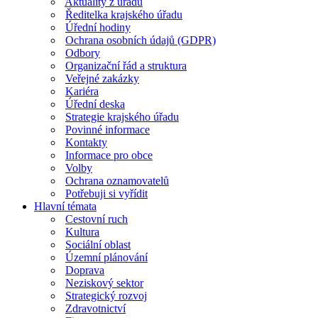
Aktuality z úřadu
Ředitelka krajského úřadu
Úřední hodiny
Ochrana osobních údajů (GDPR)
Odbory
Organizační řád a struktura
Veřejné zakázky
Kariéra
Úřední deska
Strategie krajského úřadu
Povinné informace
Kontakty
Informace pro obce
Volby
Ochrana oznamovatelů
Potřebuji si vyřídit
Hlavní témata
Cestovní ruch
Kultura
Sociální oblast
Územní plánování
Doprava
Neziskový sektor
Strategický rozvoj
Zdravotnictví