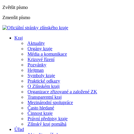
Zvětšit písmo
Zmenšit písmo
Kraj
Aktuality
Orgány kraje
Média a komunikace
Krizové řízení
Pozvánky
Hejtman
Symboly kraje
Praktické odkazy
O Zlínském kraji
Organizace zřizované a založené ZK
Transparentní kraj
Mezinárodní spolupráce
Často hledané
Činnost kraje
Právní předpisy kraje
Zlínský kraj pomáhá
Úřad