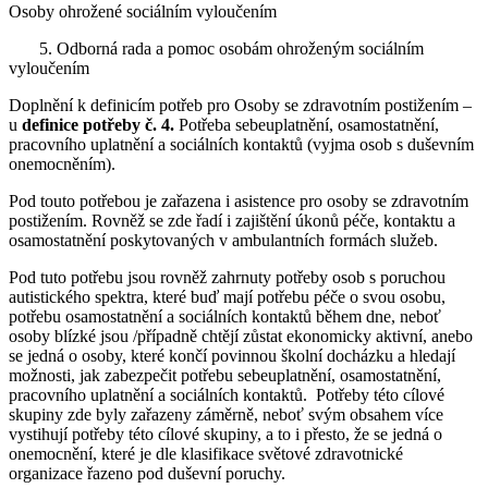
Osoby ohrožené sociálním vyloučením
5. Odborná rada a pomoc osobám ohroženým sociálním
vyloučením
Doplnění k definicím potřeb pro Osoby se zdravotním postižením –
u
definice potřeby č. 4.
Potřeba sebeuplatnění, osamostatnění,
pracovního uplatnění a sociálních kontaktů (vyjma osob s duševním
onemocněním).
Pod touto potřebou je zařazena i asistence pro osoby se zdravotním
postižením. Rovněž se zde řadí i zajištění úkonů péče, kontaktu a
osamostatnění poskytovaných v ambulantních formách služeb.
Pod tuto potřebu jsou rovněž zahrnuty potřeby osob s poruchou
autistického spektra, které buď mají potřebu péče o svou osobu,
potřebu osamostatnění a sociálních kontaktů během dne, neboť
osoby blízké jsou /případně chtějí zůstat ekonomicky aktivní, anebo
se jedná o osoby, které končí povinnou školní docházku a hledají
možnosti, jak zabezpečit potřebu sebeuplatnění, osamostatnění,
pracovního uplatnění a sociálních kontaktů. Potřeby této cílové
skupiny zde byly zařazeny záměrně, neboť svým obsahem více
vystihují potřeby této cílové skupiny, a to i přesto, že se jedná o
onemocnění, které je dle klasifikace světové zdravotnické
organizace řazeno pod duševní poruchy.