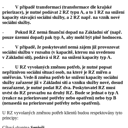
-
V případě transformací (transformace dle krajské
priorizace), je nutné podávat 2 RZ typu A, a to 1 RZ na snížení
kapacity stávající sociální služby, a 2 RZ např. na vznik nové
sociální služby.
-
Pokud RZ nemá finanční dopad na Základní síť (např.
pouze územní dopad) pak typ A, aby mohl být plně hodnocen.
-
V případě, že poskytovatel nemá zájem již provozovat
sociální službu v rozsahu (v kapacitě, kterou má uvedenou
v Základní síti), podává si RZ na snížení kapacity typ A.
-
U RZ vyvolaných změnou potřeb, je nutné popsat
nepříznivou sociální situaci osob, na které je RZ mířen a
směřován. Vede-li změna potřeb ke snížení kapacity sociální
služby zařazené již v Základní síti a vzniku služby nové, dosud
nezařazené, je nutné podat RZ dva. Poskytovatel RZ musí
uvést do RZ provazbu na druhý RZ. Bude se jednat o typ A
(reakce na priorizované potřeby nebo opatření) nebo typ B
(nenasedá na priorizované potřeby nebo opatření).
U RZ vyvolaných změnou potřeb klientů budou respektovány tyto
principy:
Cílová skupina
Senioři