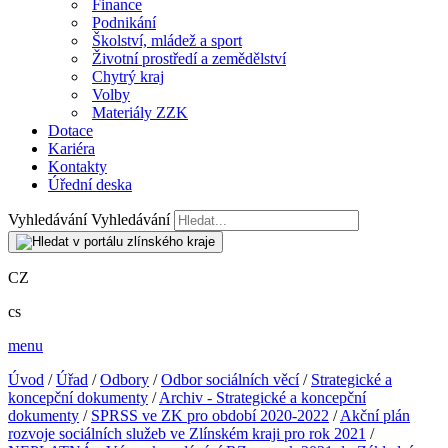
Finance
Podnikání
Školství, mládež a sport
Životní prostředí a zemědělství
Chytrý kraj
Volby
Materiály ZZK
Dotace
Kariéra
Kontakty
Úřední deska
Vyhledávání
Vyhledávání
CZ
cs
menu
Úvod
/
Úřad
/
Odbory
/
Odbor sociálních věcí
/
Strategické a
koncepční dokumenty
/
Archiv - Strategické a koncepční
dokumenty
/
SPRSS ve ZK pro období 2020-2022
/
Akční plán
rozvoje sociálních služeb ve Zlínském kraji pro rok 2021
/