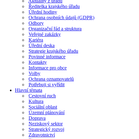
Aktuality z úřadu
Ředitelka krajského úřadu
Úřední hodiny
Ochrana osobních údajů (GDPR)
Odbory
Organizační řád a struktura
Veřejné zakázky
Kariéra
Úřední deska
Strategie krajského úřadu
Povinné informace
Kontakty
Informace pro obce
Volby
Ochrana oznamovatelů
Potřebuji si vyřídit
Hlavní témata
Cestovní ruch
Kultura
Sociální oblast
Územní plánování
Doprava
Neziskový sektor
Strategický rozvoj
Zdravotnictví