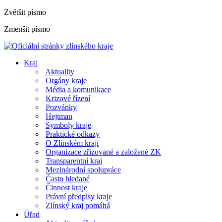
Zvětšit písmo
Zmenšit písmo
Kraj
Aktuality
Orgány kraje
Média a komunikace
Krizové řízení
Pozvánky
Hejtman
Symboly kraje
Praktické odkazy
O Zlínském kraji
Organizace zřizované a založené ZK
Transparentní kraj
Mezinárodní spolupráce
Často hledané
Činnost kraje
Právní předpisy kraje
Zlínský kraj pomáhá
Úřad