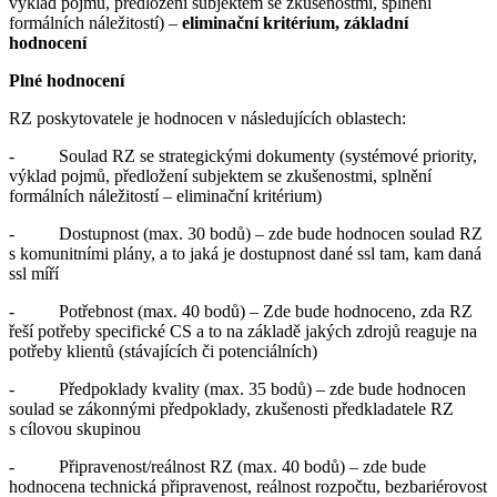
výklad pojmů, předložení subjektem se zkušenostmi, splnění
formálních náležitostí) –
eliminační kritérium, základní
hodnocení
Plné hodnocení
RZ poskytovatele je hodnocen v následujících oblastech:
- Soulad RZ se strategickými dokumenty (systémové priority,
výklad pojmů, předložení subjektem se zkušenostmi, splnění
formálních náležitostí – eliminační kritérium)
- Dostupnost (max. 30 bodů) – zde bude hodnocen soulad RZ
s komunitními plány, a to jaká je dostupnost dané ssl tam, kam daná
ssl míří
- Potřebnost (max. 40 bodů) – Zde bude hodnoceno, zda RZ
řeší potřeby specifické CS a to na základě jakých zdrojů reaguje na
potřeby klientů (stávajících či potenciálních)
- Předpoklady kvality (max. 35 bodů) – zde bude hodnocen
soulad se zákonnými předpoklady, zkušenosti předkladatele RZ
s cílovou skupinou
- Připravenost/reálnost RZ (max. 40 bodů) – zde bude
hodnocena technická připravenost, reálnost rozpočtu, bezbariérovost