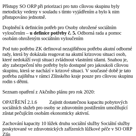
Přístupy SO ORP při priorizaci pro tuto cílovou skupinu byly
metodicky vedeny v souladu s tímto vyjádřením a bylo k nim
přistupováno jednotně.
Doplnění k definicím potřeb pro Osoby ohrožené sociálním
vyloučením –
u definice potřeby č. 5.
Odborná rada a pomoc
osobám ohroženým sociálním vyloučením
Pod tuto potřebu ZK definoval nezajištěnou potřebu akutní odborné
rady, která by dokázala reagovat na akutní krizovou situaci osob,
které nedokáží svoji situaci zvládnout vlastními silami. Snahou je,
aby zabezpečení této potřeby bylo dostupné pro jakoukoli cílovou
skupinu, která se nachází v krizové situaci. V současné době je tato
potřeba zajištěna v rámci Zlínského kraje pouze pro cílovou skupinu
rodin s dětmi.
Seznam opatření z Akčního plánu pro rok 2020:
OPATŘENÍ 2.1.6 Zajistit dostatečnou kapacitu pobytových
sociálních služeb pro osoby se zdravotním postižením umožňující
zůstat pečujícím osobám ekonomicky aktivní.
Zachování kapacity 10 lůžek druhu sociální služby Sociální služby
poskytované ve zdravotnických zařízeních lůžkové péče v SO ORP
Zlín