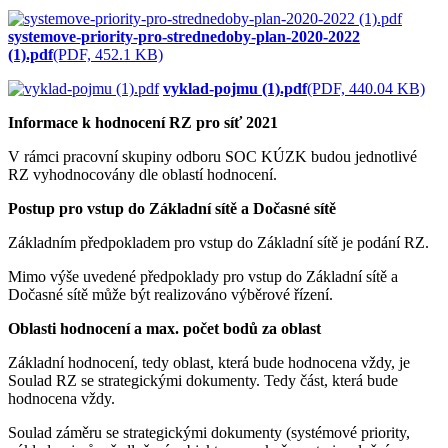
systemove-priority-pro-strednedoby-plan-2020-2022
(1).pdf
(PDF, 452.1 KB)
vyklad-pojmu (1).pdf
(PDF, 440.04 KB)
Informace k hodnocení RZ pro síť 2021
V rámci pracovní skupiny odboru SOC KÚZK budou jednotlivé
RZ vyhodnocovány dle oblastí hodnocení.
Postup pro vstup do Základní sítě a Dočasné sítě
Základním předpokladem pro vstup do Základní sítě je podání RZ.
Mimo výše uvedené předpoklady pro vstup do Základní sítě a
Dočasné sítě může být realizováno výběrové řízení.
Oblasti hodnocení a max. počet bodů za oblast
Základní hodnocení, tedy oblast, která bude hodnocena vždy, je
Soulad RZ se strategickými dokumenty. Tedy část, která bude
hodnocena vždy.
Soulad záměru se strategickými dokumenty (systémové priority,