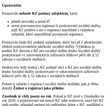
Upozornění
:
Posuzován
nebude RZ podaný subjektem
, který:
platně nevznikl a nemá IČ
nemá pravomocnou registraci k poskytování sociální služby,
jejíž RZ podává a ani o registraci nepožádal s výjimkou
subjektů, které nepodléhají povinnosti registrace.
Posuzován bude RZ podaný subjektem, který byl již v předchozím
období poskytovatelem jakékoliv sociální služby. Výjimkou je
podání RZ obcemi a RZ pro sociální službu druhu Sociální služby
poskytované ve zdravotnických zařízeních lůžkové péče dle § 52
zákona o sociálních službách.
Hodnoceny tedy budou i RZ podané obcí a RZ pro sociální službu
druhu Sociální služby poskytované ve zdravotnických zařízeních
lůžkové péče dle § 52 zákona o sociálních službách.
Pokud si subjekt o registraci sociální služby požádal, pak je třeba
doložit
Žádost o registraci jako přílohu
.
Zásobník je vždy pouze na rok
. Pokud je RZ nyní v Zásobníku na
rok 2020, a poskytovatel má úmysl RZ stále realizovat, musí být RZ
opět podán, případně mohou být upřesněny údaje v RZ, například o