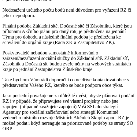
Nedosažení určitého počtu bodů není důvodem pro vyřazení RZ či
jeho nepodporu.
Finální podoba Základní sítě, Dočasné sítě či Zásobníku, které jsou
přílohami Akčního plánu pro daný rok, je předložena na jednání
Týmu pro dohodu a následně finální podoba je předložena ke
schválení do orgánů kraje (Rada ZK a Zastupitelstvo ZK).
Poskytovatelé nebudou samostatně informováni o
zařazení/nezařazení sociální služby do Základní sítě. Základní síť,
Zásobník a Dočasná síť budou zveřejněny na webových stránkách
kraje po jednání Zastupitelstva Zlínského kraje.
Také bychom Vám rádi doporučili co nejdříve kontaktovat obce s
představením Vašeho RZ, kterého se bude podpora obce týkat.
Jako poslední považujeme za důležité uvést, abyste plánovali podání
RZ i v případě, že připravujete své vlastní projekty nebo jste
zapojeni (případně zvažujete zapojení) Vaší SSL do strategií
Agentury pro sociální začleňování nebo strategií Komunitně
vedeného místního rozvoje Místních Akčních Skupin apod. RZ je
možné podat i když nereaguje na priorizované potřeby ze strany SO
ORP.