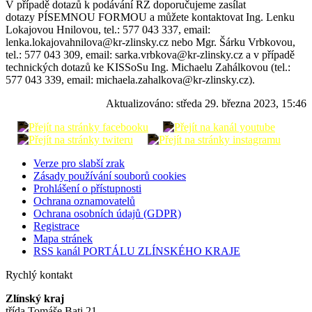
V případě dotazů k podávání RZ doporučujeme zasílat
dotazy PÍSEMNOU FORMOU a můžete kontaktovat Ing. Lenku
Lokajovou Hnilovou, tel.: 577 043 337, email:
lenka.lokajovahnilova@kr-zlinsky.cz nebo Mgr. Šárku Vrbkovou,
tel.: 577 043 309, email: sarka.vrbkova@kr-zlinsky.cz a v případě
technických dotazů ke KISSoSu Ing. Michaelu Zahálkovou (tel.:
577 043 339, email: michaela.zahalkova@kr-zlinsky.cz).
Aktualizováno:
středa 29. března 2023, 15:46
Verze pro slabší zrak
Zásady používání souborů cookies
Prohlášení o přístupnosti
Ochrana oznamovatelů
Ochrana osobních údajů (GDPR)
Registrace
Mapa stránek
RSS kanál PORTÁLU ZLÍNSKÉHO KRAJE
Rychlý kontakt
Zlínský kraj
třída Tomáše Bati 21