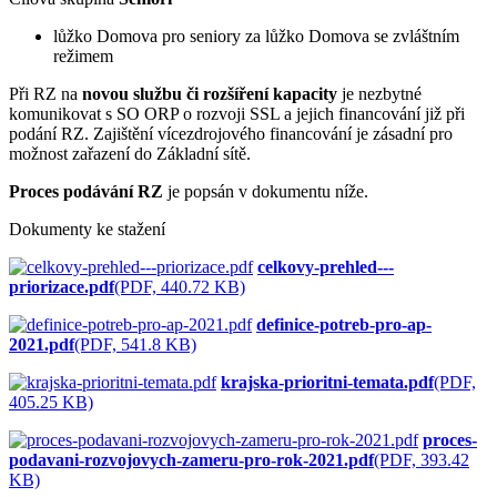
lůžko Domova pro seniory za lůžko Domova se zvláštním
režimem
Při RZ na
novou službu či rozšíření kapacity
je nezbytné
komunikovat s SO ORP o rozvoji SSL a jejich financování již při
podání RZ. Zajištění vícezdrojového financování je zásadní pro
možnost zařazení do Základní sítě.
Proces podávání RZ
je popsán v dokumentu níže.
Dokumenty ke stažení
celkovy-prehled---
priorizace.pdf
(PDF, 440.72 KB)
definice-potreb-pro-ap-
2021.pdf
(PDF, 541.8 KB)
krajska-prioritni-temata.pdf
(PDF,
405.25 KB)
proces-
podavani-rozvojovych-zameru-pro-rok-2021.pdf
(PDF, 393.42
KB)