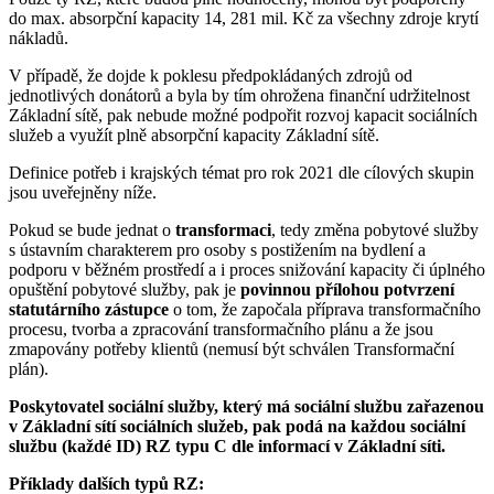
do max. absorpční kapacity 14, 281 mil. Kč za všechny zdroje krytí
nákladů.
V případě, že dojde k poklesu předpokládaných zdrojů od
jednotlivých donátorů a byla by tím ohrožena finanční udržitelnost
Základní sítě, pak nebude možné podpořit rozvoj kapacit sociálních
služeb a využít plně absorpční kapacity Základní sítě.
Definice potřeb i krajských témat pro rok 2021 dle cílových skupin
jsou uveřejněny níže.
Pokud se bude jednat o
transformaci
, tedy změna pobytové služby
s ústavním charakterem pro osoby s postižením na bydlení a
podporu v běžném prostředí a i proces snižování kapacity či úplného
opuštění pobytové služby, pak je
povinnou přílohou potvrzení
statutárního zástupce
o tom, že započala příprava transformačního
procesu, tvorba a zpracování transformačního plánu a že jsou
zmapovány potřeby klientů (nemusí být schválen Transformační
plán).
Poskytovatel sociální služby, který má sociální službu zařazenou
v Základní sítí sociálních služeb, pak podá na každou sociální
službu (každé ID) RZ typu C dle informací v Základní síti.
Příklady dalších typů RZ: