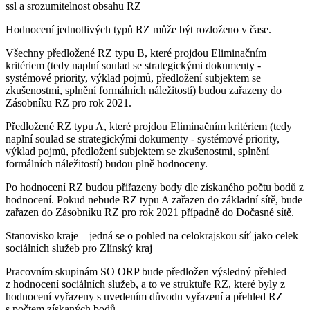
ssl a srozumitelnost obsahu RZ
Hodnocení jednotlivých typů RZ může být rozloženo v čase.
Všechny předložené RZ typu B, které projdou Eliminačním
kritériem (tedy naplní soulad se strategickými dokumenty -
systémové priority, výklad pojmů, předložení subjektem se
zkušenostmi, splnění formálních náležitostí) budou zařazeny do
Zásobníku RZ pro rok 2021.
Předložené RZ typu A, které projdou Eliminačním kritériem (tedy
naplní soulad se strategickými dokumenty - systémové priority,
výklad pojmů, předložení subjektem se zkušenostmi, splnění
formálních náležitostí) budou plně hodnoceny.
Po hodnocení RZ budou přiřazeny body dle získaného počtu bodů z
hodnocení. Pokud nebude RZ typu A zařazen do základní sítě, bude
zařazen do Zásobníku RZ pro rok 2021 případně do Dočasné sítě.
Stanovisko kraje – jedná se o pohled na celokrajskou síť jako celek
sociálních služeb pro Zlínský kraj
Pracovním skupinám SO ORP bude předložen výsledný přehled
z hodnocení sociálních služeb, a to ve struktuře RZ, které byly z
hodnocení vyřazeny s uvedením důvodu vyřazení a přehled RZ
s počtem získaných bodů.