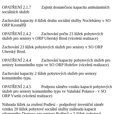
OPATŘENÍ 2.1.7 Zajistit dostatečnou kapacitu ambulantních
sociálních služeb
Zachování kapacity 4 lůžek druhu sociální služby Noclehárny v SO
ORP Kroměříž
OPATŘENÍ 2.4.2 Zachování počtu 23 lůžek pobytových
služeb pro seniory v ORP Uherský Brod (víceletá realizace)
Zachování 23 lůžek pobytových služeb pro seniory v SO ORP
Uherský Brod.
OPATŘENÍ 2.4.4 Zachování kapacity pobytových služeb pro
seniory komunitního typu ve SO ORP Holešov (víceletá realizace)
Zachování kapacity 2 lůžek pobytových služeb pro seniory
komunitního typu.
OPATŘENÍ 2.4.5 Podpora záměru vzniku kapacit pobytových
služeb pro seniory komunitního typu ve Valašské Polance - v SO
ORP Vsetín (víceletá realizace)
Náhrada lůžek za zrušení Podlesí – podpořený investiční záměr
vzniku 20 lůžek pobytové sociální služby (náhrada kapacit
utlumeného Domova pro seniory Podlesí) + 5 lůžek pobytové