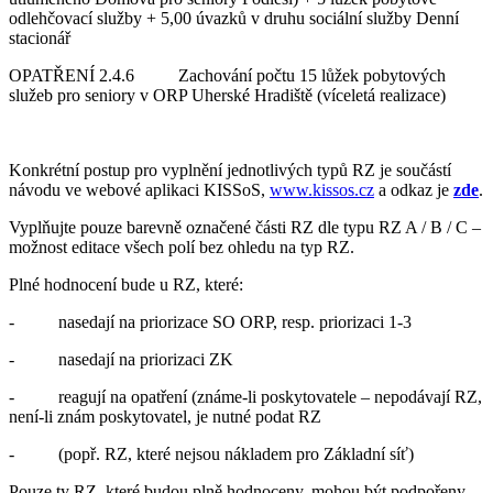
odlehčovací služby + 5,00 úvazků v druhu sociální služby Denní
stacionář
OPATŘENÍ 2.4.6 Zachování počtu 15 lůžek pobytových
služeb pro seniory v ORP Uherské Hradiště (víceletá realizace)
Konkrétní postup pro vyplnění jednotlivých typů RZ je součástí
návodu ve webové aplikaci KISSoS,
www.kissos.cz
a odkaz je
zde
.
Vyplňujte pouze barevně označené části RZ dle typu RZ A / B / C –
možnost editace všech polí bez ohledu na typ RZ.
Plné hodnocení bude u RZ, které:
- nasedají na priorizace SO ORP, resp. priorizaci 1-3
- nasedají na priorizaci ZK
- reagují na opatření (známe-li poskytovatele – nepodávají RZ,
není-li znám poskytovatel, je nutné podat RZ
- (popř. RZ, které nejsou nákladem pro Základní síť)
Pouze ty RZ, které budou plně hodnoceny, mohou být podpořeny