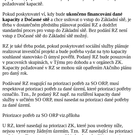
požadované kapacitě.
Pokud poskytovatel ví, kdy bude
ukončeno financování dané
kapacity z Dočasné sítě
a chce usilovat o vstup do Základní sítě, je
třeba v dostatečném předstihu plánovat podání RZ a dodržet
standardní proces pro vstup do Základní sítě. Bez podání RZ není
vstup z Dočasné sítě do Základní sítě možný.
RZ je také třeba podat, pokud poskytovatel sociální služby plánuje
realizovat investiční projekt a bude potřeba vydat na tyto kapacity
souhlasné stanovisko či úmysl pověřit. Podaný RZ bude posuzován
v pracovních skupinách, v Týmu pro dohodu a v orgánech ZK.
Kapacity požadované v RZ se mohou stát opatřením Akčního plánu
pro daný rok.
Podávané RZ reagující na priorizaci potřeb za SO ORP, musí
respektovat priorizaci potřeb za dané území, které priorizaci potřeby
označilo. Tzn., že podaný RZ např. na rozšíření kapacity dané
služby v určitém SO ORP, musí nasedat na priorizaci dané potřeby
za dané území.
Priorizace potřeb za SO ORP viz.příloha
U RZ, které nasedají na priorizaci ZK, které jsou uvedeny níže,
nejsou vymezeny žádným územím. Tzn. RZ nasedající na priorizaci