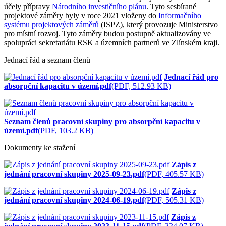
účely přípravy
Národního investičního plánu
. Tyto sesbírané
projektové záměry byly v roce 2021 vloženy do
Informačního
systému projektových záměrů
(ISPZ), který provozuje Ministerstvo
pro místní rozvoj. Tyto záměry budou postupně aktualizovány ve
spolupráci sekretariátu RSK a územních partnerů ve Zlínském kraji.
Jednací řád a seznam členů
Jednací řád pro
absorpční kapacitu v území.pdf
(PDF, 512.93 KB)
Seznam členů pracovní skupiny pro absorpční kapacitu v
území.pdf
(PDF, 103.2 KB)
Dokumenty ke stažení
Zápis z
jednání pracovní skupiny 2025-09-23.pdf
(PDF, 405.57 KB)
Zápis z
jednání pracovní skupiny 2024-06-19.pdf
(PDF, 505.31 KB)
Zápis z