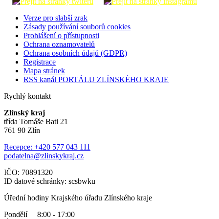
Verze pro slabší zrak
Zásady používání souborů cookies
Prohlášení o přístupnosti
Ochrana oznamovatelů
Ochrana osobních údajů (GDPR)
Registrace
Mapa stránek
RSS kanál PORTÁLU ZLÍNSKÉHO KRAJE
Rychlý kontakt
Zlínský kraj
třída Tomáše Bati 21
761 90 Zlín
Recepce: +420 577 043 111
podatelna@zlinskykraj.cz
IČO: 70891320
ID datové schránky: scsbwku
Úřední hodiny Krajského úřadu Zlínského kraje
Pondělí 8:00 - 17:00