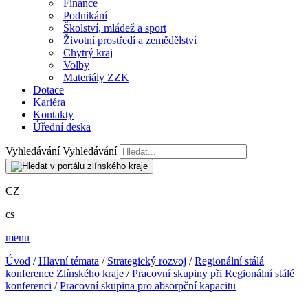
Finance
Podnikání
Školství, mládež a sport
Životní prostředí a zemědělství
Chytrý kraj
Volby
Materiály ZZK
Dotace
Kariéra
Kontakty
Úřední deska
Vyhledávání
Vyhledávání
CZ
cs
menu
Úvod
/
Hlavní témata
/
Strategický rozvoj
/
Regionální stálá
konference Zlínského kraje
/
Pracovní skupiny při Regionální stálé
konferenci
/
Pracovní skupina pro absorpční kapacitu