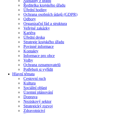
Aktuality z úřadu
Ředitelka krajského úřadu
Úřední hodiny
Ochrana osobních údajů (GDPR)
Odbory
Organizační řád a struktura
Veřejné zakázky
Kariéra
Úřední deska
Strategie krajského úřadu
Povinné informace
Kontakty
Informace pro obce
Volby
Ochrana oznamovatelů
Potřebuji si vyřídit
Hlavní témata
Cestovní ruch
Kultura
Sociální oblast
Územní plánování
Doprava
Neziskový sektor
Strategický rozvoj
Zdravotnictví