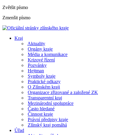
Zvětšit písmo
Zmenšit písmo
Kraj
Aktuality
Orgány kraje
Média a komunikace
Krizové řízení
Pozvánky
Hejtman
Symboly kraje
Praktické odkazy
O Zlínském kraji
Organizace zřizované a založené ZK
Transparentní kraj
Mezinárodní spolupráce
Často hledané
Činnost kraje
Právní předpisy kraje
Zlínský kraj pomáhá
Úřad