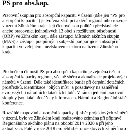
PS pro abs.kap.
Pracovní skupina pro absorpční kapacitu v území (dále jen "PS pro
absorpční kapacitu") je tvořena zástupci aktérů regionálního rozvoje
v území Zlínského kraje. Její členové jsou političtí představitelé
anebo pracovníci jednotlivých 13 obcí s rozšířenou působností
(ORP) ve Zlínském kraji, dále zástupci Místních akčních skupin
(MAS) a zástupci podpůrných subjektů podporujících absorpční
kapacitu ve veřejném i neziskovém sektoru na území Zlínského
kraje.
Předmětem činnosti PS pro absorpční kapacitu je zejména řešení
absorpční kapacity regionu, včetně sběru a aktualizace projektových
námětů v území. Dále také identifikace bariér při čerpání dotačních
prostředků, identifikace "bílých míst" a požadavky na zaměření
evropských i národních dotačních titulů. V rámci jednání pracovní
skupiny jsou také přenášeny informace z Národní a Regionální stálé
konference.
Rozsáhlé mapování absorpční kapacity, tj. sběr projektových záměrů
v území, bylo ve Zlínském kraji realizováno zejména při přípravě
Regionálního akčního plánu na období 2014-2020 a při jeho
aktualizaci. Poté v roce 2018 proběhl sběr projektových záměrů pro