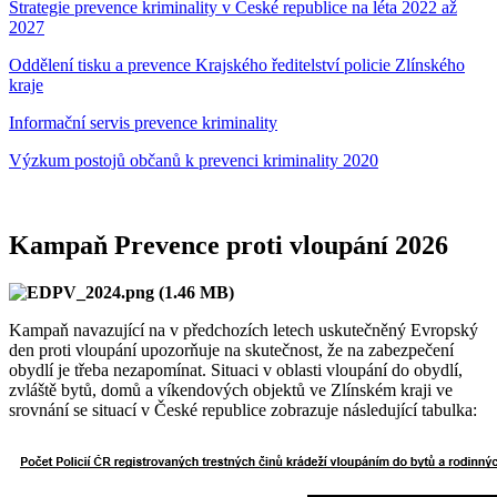
Strategie prevence kriminality v České republice na léta 2022 až
2027
Oddělení tisku a prevence Krajského ředitelství policie Zlínského
kraje
Informační servis prevence kriminality
Výzkum postojů občanů k prevenci kriminality 2020
Kampaň Prevence proti vloupání 2026
Kampaň navazující na v předchozích letech uskutečněný Evropský
den proti vloupání upozorňuje na skutečnost, že na zabezpečení
obydlí je třeba nezapomínat. Situaci v oblasti vloupání do obydlí,
zvláště bytů, domů a víkendových objektů ve Zlínském kraji ve
srovnání se situací v České republice zobrazuje následující tabulka: