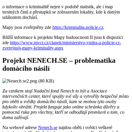
o informace o kriminalitě nejen v podobě statistik, ale i map
trestných činů a přestupků se zobrazením lokality, kde k daným
událostem dochází.
Mapy jsou zveřejněny zde
https://kriminalita.policie.cz
.
Bližší informace k projektu Mapy budoucnosti II jsou k dispozici
zde
https://www.mvcr.cz/clanek/ministerstvo-vnitra-a-policie-cr-
zverejnuji-mapy-kriminality.aspx
Projekt NENECH.SE – problematika
domácího násilí
Za vznikem stojí Nadační fond Nenech to být a Asociace
intervenčních center, které spojily své síly a vytvořily bezpečné místo
pro oběti a svědky domácího násilí, kam se mohou tyto osoby
kdykoliv obrátit. Projekt funguje jako online schránka důvěry a
pomocná ruka pro všechny, kteří se odhodlají promluvit o tom, co
doma zažívají.
Na webové adrese
Nenech.se
najdou oběti i svědci veškeré