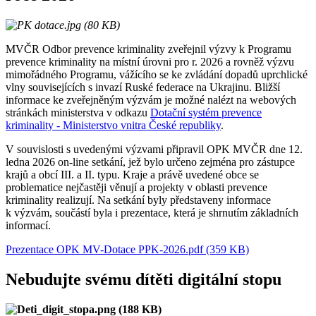
MVČR Odbor prevence kriminality zveřejnil výzvy k Programu
prevence kriminality na místní úrovni pro r. 2026 a rovněž výzvu
mimořádného Programu, vážícího se ke zvládání dopadů uprchlické
vlny souvisejících s invazí Ruské federace na Ukrajinu. Bližší
informace ke zveřejněným výzvám je možné nalézt na webových
stránkách ministerstva v odkazu
Dotační systém prevence
kriminality - Ministerstvo vnitra České republiky
.
V souvislosti s uvedenými výzvami připravil OPK MVČR dne 12.
ledna 2026 on-line setkání, jež bylo určeno zejména pro zástupce
krajů a obcí III. a II. typu. Kraje a právě uvedené obce se
problematice nejčastěji věnují a projekty v oblasti prevence
kriminality realizují. Na setkání byly představeny informace
k výzvám, součástí byla i prezentace, která je shrnutím základních
informací.
Prezentace OPK MV-Dotace PPK-2026.pdf (359 KB)
Nebudujte svému dítěti digitální stopu