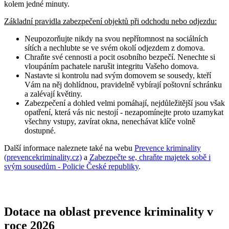
kolem jedné minuty.
Základní pravidla zabezpečení objektů při odchodu nebo odjezdu:
Neupozorňujte nikdy na svou nepřítomnost na sociálních
sítích a nechlubte se ve svém okolí odjezdem z domova.
Chraňte své cennosti a pocit osobního bezpečí. Nenechte si
vloupáním pachatele narušit integritu Vašeho domova.
Nastavte si kontrolu nad svým domovem se sousedy, kteří
Vám na něj dohlídnou, pravidelně vybírají poštovní schránku
a zalévají květiny.
Zabezpečení a dohled velmi pomáhají, nejdůležitější jsou však
opatření, která vás nic nestojí - nezapomínejte proto uzamykat
všechny vstupy, zavírat okna, nenechávat klíče volně
dostupné.
Další informace naleznete také na webu
Prevence kriminality
(prevencekriminality.cz)
a
Zabezpečte se, chraňte majetek sobě i
svým sousedům - Policie České republiky
.
Dotace na oblast prevence kriminality v
roce 2026