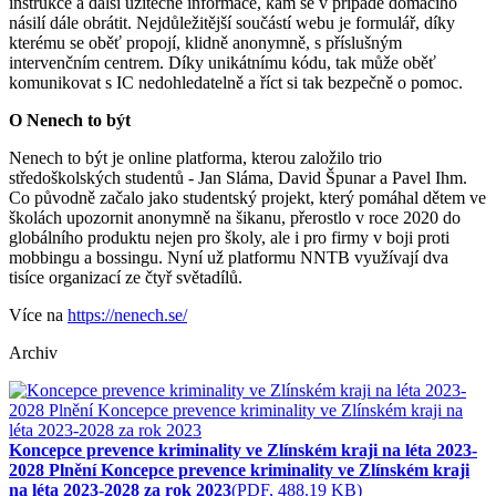
instrukce a další užitečné informace, kam se v případě domácího
násilí dále obrátit. Nejdůležitější součástí webu je formulář, díky
kterému se oběť propojí, klidně anonymně, s příslušným
intervenčním centrem. Díky unikátnímu kódu, tak může oběť
komunikovat s IC nedohledatelně a říct si tak bezpečně o pomoc.
O Nenech to být
Nenech to být je online platforma, kterou založilo trio
středoškolských studentů - Jan Sláma, David Špunar a Pavel Ihm.
Co původně začalo jako studentský projekt, který pomáhal dětem ve
školách upozornit anonymně na šikanu, přerostlo v roce 2020 do
globálního produktu nejen pro školy, ale i pro firmy v boji proti
mobbingu a bossingu. Nyní už platformu NNTB využívají dva
tisíce organizací ze čtyř světadílů.
Více na
https://nenech.se/
Archiv
Koncepce prevence kriminality ve Zlínském kraji na léta 2023-
2028 Plnění Koncepce prevence kriminality ve Zlínském kraji
na léta 2023-2028 za rok 2023
(PDF, 488.19 KB)