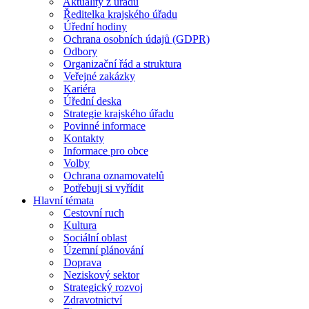
Aktuality z úřadu
Ředitelka krajského úřadu
Úřední hodiny
Ochrana osobních údajů (GDPR)
Odbory
Organizační řád a struktura
Veřejné zakázky
Kariéra
Úřední deska
Strategie krajského úřadu
Povinné informace
Kontakty
Informace pro obce
Volby
Ochrana oznamovatelů
Potřebuji si vyřídit
Hlavní témata
Cestovní ruch
Kultura
Sociální oblast
Územní plánování
Doprava
Neziskový sektor
Strategický rozvoj
Zdravotnictví