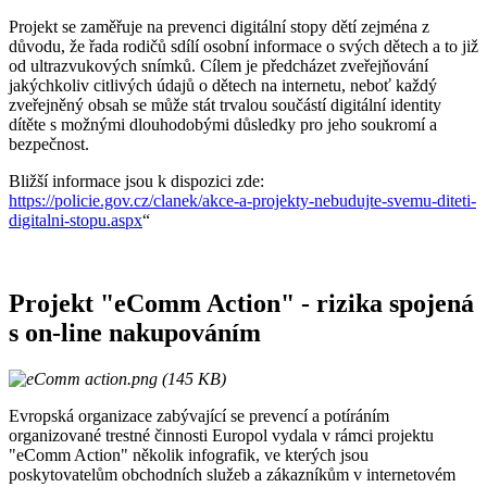
Projekt se zaměřuje na prevenci digitální stopy dětí zejména z
důvodu, že řada rodičů sdílí osobní informace o svých dětech a to již
od ultrazvukových snímků. Cílem je předcházet zveřejňování
jakýchkoliv citlivých údajů o dětech na internetu, neboť každý
zveřejněný obsah se může stát trvalou součástí digitální identity
dítěte s možnými dlouhodobými důsledky pro jeho soukromí a
bezpečnost.
Bližší informace jsou k dispozici zde:
https://policie.gov.cz/clanek/akce-a-projekty-nebudujte-svemu-diteti-
digitalni-stopu.aspx
“
Projekt "eComm Action" - rizika spojená
s on-line nakupováním
Evropská organizace zabývající se prevencí a potíráním
organizované trestné činnosti Europol vydala v rámci projektu
"eComm Action" několik infografik, ve kterých jsou
poskytovatelům obchodních služeb a zákazníkům v internetovém