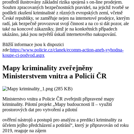
prostředí ilustrovány základní rizika spojená s on-line prodejem.
Souhrn zpracovaných bezpečnostních pravidel, na jejichž tvorbě se
podíleli zkušení kriminalisté z různých evropských zemí, včetně
České republiky, se zaměřuje nejen na internetové prodejce, kterým
radí, jak bezpečně provozovat svojí činnost a na co si dát pozor, ale
také na koncové zákazníky, jimž je na konkrétních případech
ukázáno, jaká jsou největší úskalí internetového nakupování.
Bližší informace jsou k dispozici
zde:
https://www.policie.cz/clanek/ecomm-action-aneb-vyhodna-
koupe-ci-podvod.aspx
Mapy kriminality zveřejněny
Ministerstvem vnitra a Policií ČR
Ministerstvo vnitra a Policie ČR zveřejnili připravené mapy
kriminality. Pilotní projekt „Mapy budoucnosti II – využití
prostorových dat pro vytvoření a pilotní
ověření nástrojů a postupů pro analýzu a predikci kriminality za
účelem jejího předcházení a potírání“, který je připravován od roku
2019, reaguje na zájem