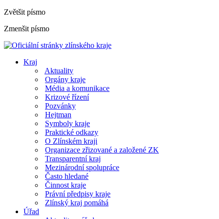
Zvětšit písmo
Zmenšit písmo
Kraj
Aktuality
Orgány kraje
Média a komunikace
Krizové řízení
Pozvánky
Hejtman
Symboly kraje
Praktické odkazy
O Zlínském kraji
Organizace zřizované a založené ZK
Transparentní kraj
Mezinárodní spolupráce
Často hledané
Činnost kraje
Právní předpisy kraje
Zlínský kraj pomáhá
Úřad