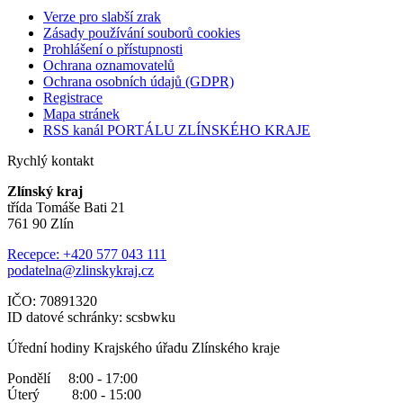
Verze pro slabší zrak
Zásady používání souborů cookies
Prohlášení o přístupnosti
Ochrana oznamovatelů
Ochrana osobních údajů (GDPR)
Registrace
Mapa stránek
RSS kanál PORTÁLU ZLÍNSKÉHO KRAJE
Rychlý kontakt
Zlínský kraj
třída Tomáše Bati 21
761 90 Zlín
Recepce: +420 577 043 111
podatelna@zlinskykraj.cz
IČO: 70891320
ID datové schránky: scsbwku
Úřední hodiny Krajského úřadu Zlínského kraje
Pondělí 8:00 - 17:00
Úterý 8:00 - 15:00